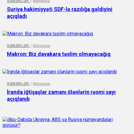
XƏBƏRLƏR
/
Münaqişə
Suriya hakimiyyəti SDF-lə razılığa gəldiyini
açıqladı
XƏBƏRLƏR
/
Münaqişə
Makron: Biz davakara təslim olmayacağıq
XƏBƏRLƏR
/
Münaqişə
İranda iğtişaşlar zamanı ölənlərin rəsmi sayı
açıqlanıb