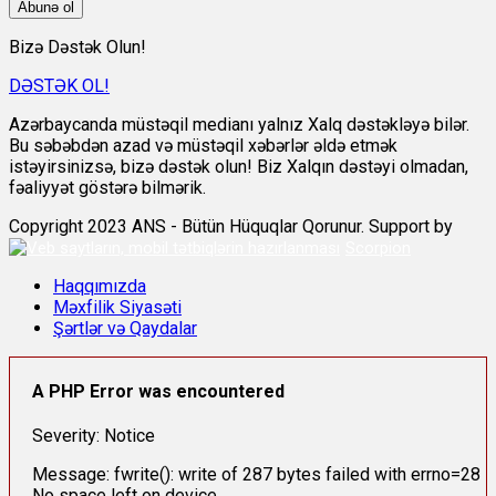
Abunə ol
Bizə Dəstək Olun!
DƏSTƏK OL!
Azərbaycanda müstəqil medianı yalnız Xalq dəstəkləyə bilər.
Bu səbəbdən azad və müstəqil xəbərlər əldə etmək
istəyirsinizsə, bizə dəstək olun! Biz Xalqın dəstəyi olmadan,
fəaliyyət göstərə bilmərik.
Copyright 2023 ANS - Bütün Hüquqlar Qorunur. Support by
Scorpion
Haqqımızda
Məxfilik Siyasəti
Şərtlər və Qaydalar
A PHP Error was encountered
Severity: Notice
Message: fwrite(): write of 287 bytes failed with errno=28
No space left on device