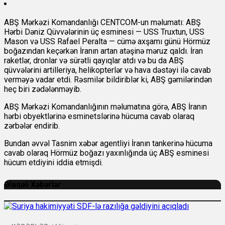
ABŞ Mərkəzi Komandanlığı CENTCOM-un məlumatı: ABŞ
Hərbi Dəniz Qüvvələrinin üç esminesi — USS Truxtun, USS
Mason və USS Rafael Peralta — cümə axşamı günü Hörmüz
boğazından keçərkən İranın artan atəşinə məruz qaldı. İran
raketlər, dronlar və sürətli qayıqlar atdı və bu da ABŞ
qüvvələrini artilleriya, helikopterlər və hava dəstəyi ilə cavab
verməyə vadar etdi. Rəsmilər bildiriblər ki, ABŞ gəmilərindən
heç biri zədələnməyib.
ABŞ Mərkəzi Komandanlığının məlumatına görə, ABŞ İranın
hərbi obyektlərinə esminetslərinə hücuma cavab olaraq
zərbələr endirib.
Bundan əvvəl Tasnim xəbər agentliyi İranın tankerinə hücuma
cavab olaraq Hörmüz boğazı yaxınlığında üç ABŞ esminesi
hücum etdiyini iddia etmişdi.
Əlaqəli Xəbərlər