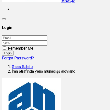
ANSÇM
Login
Remember Me
Login
Forgot Password?
Əsas Səhifə
İran ətrafında yenə münaqişə alovlandı