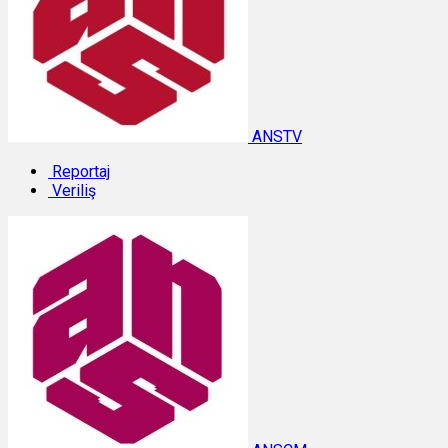
ANSTV
Reportaj
Veriliş