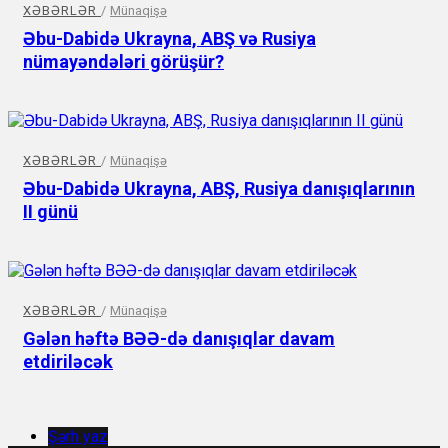
XƏBƏRLƏR
/
Münaqişə
Əbu-Dabidə Ukrayna, ABŞ və Rusiya
nümayəndələri görüşür?
XƏBƏRLƏR
/
Münaqişə
Əbu-Dabidə Ukrayna, ABŞ, Rusiya danışıqlarının
II günü
XƏBƏRLƏR
/
Münaqişə
Gələn həftə BƏƏ-də danışıqlar davam
etdiriləcək
Şərh yaz