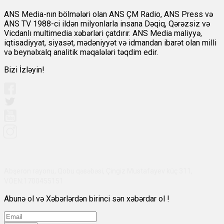
ANS Media-nın bölmələri olan ANS ÇM Radio, ANS Press və
ANS TV 1988-ci ildən milyonlarla insana Dəqiq, Qərəzsiz və
Vicdanlı multimedia xəbərləri çatdırır. ANS Media maliyyə,
iqtisadiyyat, siyasət, mədəniyyət və idmandan ibarət olan milli
və beynəlxalq analitik məqalələri təqdim edir.
Bizi İzləyin!
Abşeron rayonu, Qobu qəsəbəsi, Çingiz Mustafayev küç 311,
VÖEN:1700455151
Abunə ol və Xəbərlərdən birinci sən xəbərdar ol !