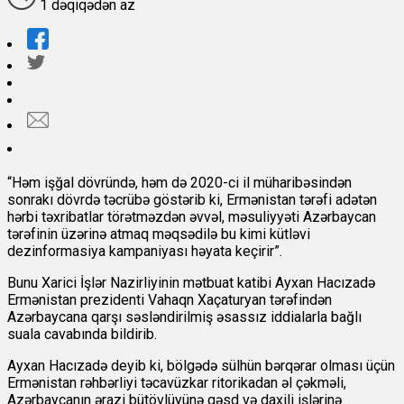
1 dəqiqədən az
“Həm işğal dövründə, həm də 2020-ci il müharibəsindən
sonrakı dövrdə təcrübə göstərib ki, Ermənistan tərəfi adətən
hərbi təxribatlar törətməzdən əvvəl, məsuliyyəti Azərbaycan
tərəfinin üzərinə atmaq məqsədilə bu kimi kütləvi
dezinformasiya kampaniyası həyata keçirir”.
Bunu Xarici İşlər Nazirliyinin mətbuat katibi Ayxan Hacızadə
Ermənistan prezidenti Vahaqn Xaçaturyan tərəfindən
Azərbaycana qarşı səsləndirilmiş əsassız iddialarla bağlı
suala cavabında bildirib.
Ayxan Hacızadə deyib ki, bölgədə sülhün bərqərar olması üçün
Ermənistan rəhbərliyi təcavüzkar ritorikadan əl çəkməli,
Azərbaycanın ərazi bütövlüyünə qəsd və daxili işlərinə