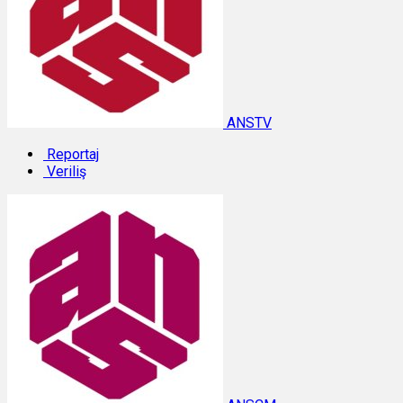
ANSTV
Reportaj
Veriliş