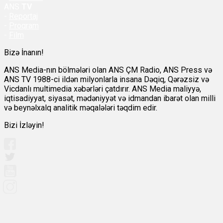
ANS
TV
-
Reportaj
-
Proqram
-
Film
Bizə İnanın!
ANS Media-nın bölmələri olan ANS ÇM Radio, ANS Press və
ANS TV 1988-ci ildən milyonlarla insana Dəqiq, Qərəzsiz və
Vicdanlı multimedia xəbərləri çatdırır. ANS Media maliyyə,
iqtisadiyyat, siyasət, mədəniyyət və idmandan ibarət olan milli
və beynəlxalq analitik məqalələri təqdim edir.
Bizi İzləyin!