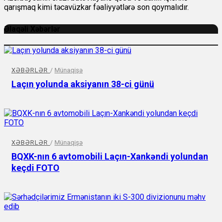
qarışmaq kimi təcavüzkar fəaliyyətlərə son qoymalıdır.
Əlaqəli Xəbərlər
XƏBƏRLƏR
/
Münaqişə
Laçın yolunda aksiyanın 38-ci günü
XƏBƏRLƏR
/
Münaqişə
BQXK-nın 6 avtomobili Laçın-Xankəndi yolundan
keçdi FOTO