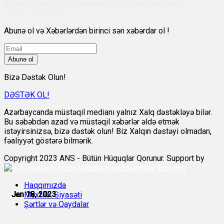
Abşeron rayonu, Qobu qəsəbəsi, Çingiz Mustafayev küç 311,
VÖEN:1700455151
Abunə ol və Xəbərlərdən birinci sən xəbərdar ol !
Abunə ol
Bizə Dəstək Olun!
DƏSTƏK OL!
Azərbaycanda müstəqil medianı yalnız Xalq dəstəkləyə bilər.
Bu səbəbdən azad və müstəqil xəbərlər əldə etmək
istəyirsinizsə, bizə dəstək olun! Biz Xalqın dəstəyi olmadan,
fəaliyyət göstərə bilmərik.
Copyright 2023 ANS - Bütün Hüquqlar Qorunur. Support by
Scorpion
Haqqımızda
Jan 18, 2023
Jan 18, 2023
Jan 18, 2023
Jan 18, 2023
Jan 19, 2023
Jan 19, 2023
Məxfilik Siyasəti
Şərtlər və Qaydalar