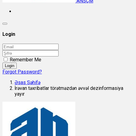
ANSÇM
Login
Remember Me
Login
Forgot Password?
Əsas Səhifə
İrəvan təxribatlar törətməzdən əvvəl dezinformasiya
yayır