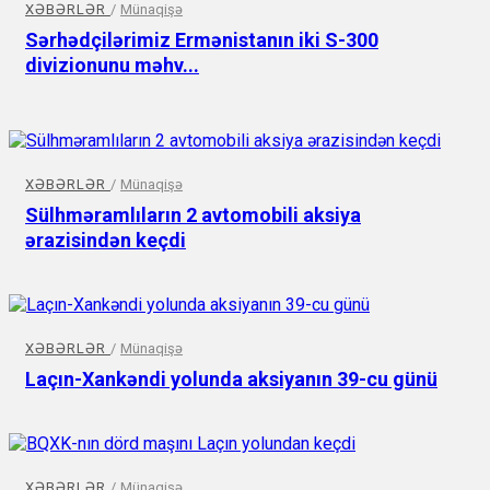
XƏBƏRLƏR
/
Münaqişə
Sərhədçilərimiz Ermənistanın iki S-300
divizionunu məhv...
XƏBƏRLƏR
/
Münaqişə
Sülhməramlıların 2 avtomobili aksiya
ərazisindən keçdi
XƏBƏRLƏR
/
Münaqişə
Laçın-Xankəndi yolunda aksiyanın 39-cu günü
XƏBƏRLƏR
/
Münaqişə