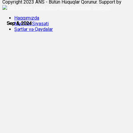
Copyright 2023 ANS - Bütün Hüquqlar Qorunur. Support by
Scorpion
Haqqımızda
Sep 4, 2024
Sep 4, 2024
Sep 4, 2024
Sep 4, 2024
Sep 4, 2024
Sep 5, 2024
Məxfilik Siyasəti
Şərtlər və Qaydalar