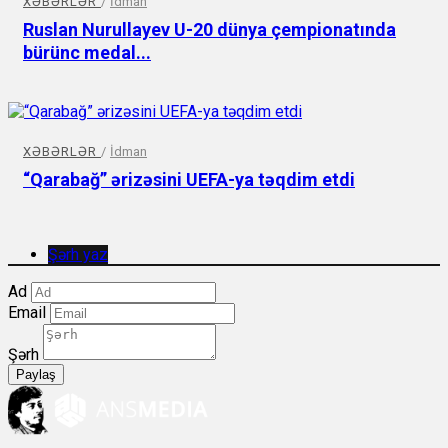
XƏBƏRLƏR
/
İdman
Ruslan Nurullayev U-20 dünya çempionatında
bürünc medal...
XƏBƏRLƏR
/
İdman
“Qarabağ” ərizəsini UEFA-ya təqdim etdi
Şərh yaz
Ad
Email
Şərh
Paylaş