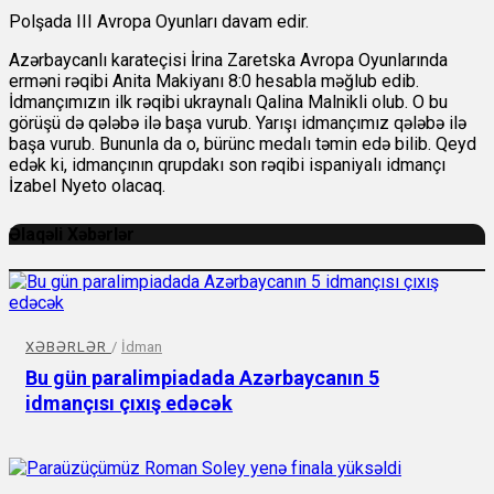
Polşada III Avropa Oyunları davam edir.
Azərbaycanlı karateçisi İrina Zaretska Avropa Oyunlarında
erməni rəqibi Anita Makiyanı 8:0 hesabla məğlub edib.
İdmançımızın ilk rəqibi ukraynalı Qalina Malnikli olub. O bu
görüşü də qələbə ilə başa vurub. Yarışı idmançımız qələbə ilə
başa vurub. Bununla da o, bürünc medalı təmin edə bilib. Qeyd
edək ki, idmançının qrupdakı son rəqibi ispaniyalı idmançı
İzabel Nyeto olacaq.
Əlaqəli Xəbərlər
XƏBƏRLƏR
/
İdman
Bu gün paralimpiadada Azərbaycanın 5
idmançısı çıxış edəcək