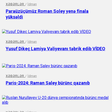
XƏBƏRLƏR
/
İdman
Paraüzüçümüz Roman Soley yenə finala
yüksəldi
XƏBƏRLƏR
/
İdman
Yusuf Dikeç Lamiyə Vəliyevanı təbrik edib VİDEO
XƏBƏRLƏR
/
İdman
Paris-2024: Raman Saley bürünc qazanıb