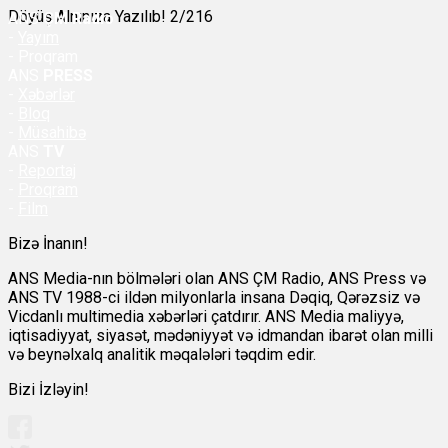
Döyüş Alnınıza Yazılıb! 2/216
ANS
ÇM Radio
-
Yayım
- Proqram
ANS
PRESS
-
Xəbərlər
-
Bloq
-
Müsahibə
ANS
TV
-
Reportaj
-
Proqram
-
Film
Bizə İnanın!
ANS Media-nın bölmələri olan ANS ÇM Radio, ANS Press və
ANS TV 1988-ci ildən milyonlarla insana Dəqiq, Qərəzsiz və
Vicdanlı multimedia xəbərləri çatdırır. ANS Media maliyyə,
iqtisadiyyat, siyasət, mədəniyyət və idmandan ibarət olan milli
və beynəlxalq analitik məqalələri təqdim edir.
Bizi İzləyin!