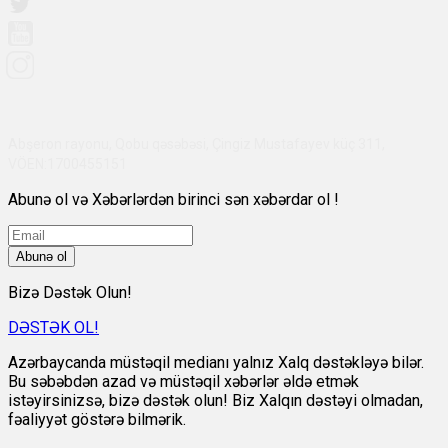
Abşeron rayonu, Qobu qəsəbəsi, Çingiz Mustafayev küç 311,
VÖEN:1700455151
Abunə ol və Xəbərlərdən birinci sən xəbərdar ol !
Abunə ol
Bizə Dəstək Olun!
DƏSTƏK OL!
Azərbaycanda müstəqil medianı yalnız Xalq dəstəkləyə bilər.
Bu səbəbdən azad və müstəqil xəbərlər əldə etmək
istəyirsinizsə, bizə dəstək olun! Biz Xalqın dəstəyi olmadan,
fəaliyyət göstərə bilmərik.