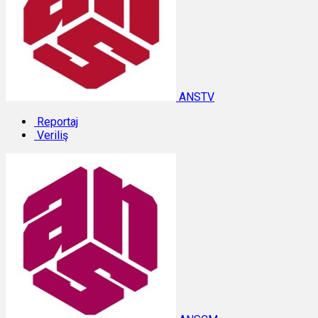
ANSTV
Reportaj
Veriliş