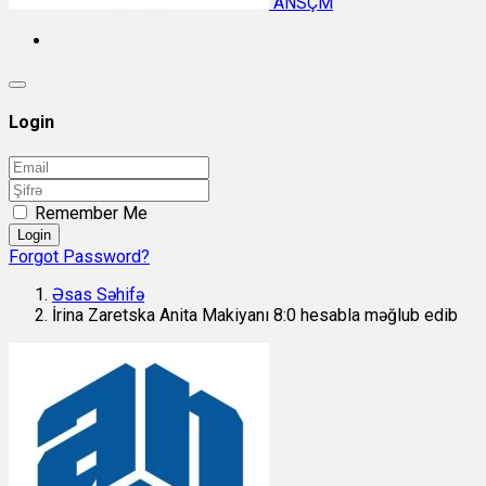
ANSÇM
Login
Remember Me
Login
Forgot Password?
Əsas Səhifə
İrina Zaretska Anita Makiyanı 8:0 hesabla məğlub edib