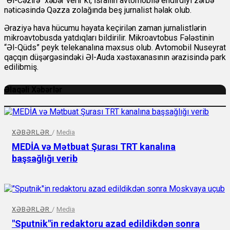
"Əl-Cəzirə" xəbər verir ki, İsrailin avtomobilə endirdiyi zərbə
nəticəsində Qəzza zolağında beş jurnalist həlak olub.
Əraziyə hava hücumu həyata keçirilən zaman jurnalistlərin
mikroavtobusda yatdıqları bildirilir. Mikroavtobus Fələstinin
“Əl-Qüds” peyk telekanalına məxsus olub. Avtomobil Nuseyrat
qaçqın düşərgəsindəki Əl-Auda xəstəxanasının ərazisində park
edilibmiş.
Əlaqəli Xəbərlər
XƏBƏRLƏR
/
Media
MEDİA və Mətbuat Şurası TRT kanalına
başsağlığı verib
XƏBƏRLƏR
/
Media
"Sputnik"in redaktoru azad edildikdən sonra