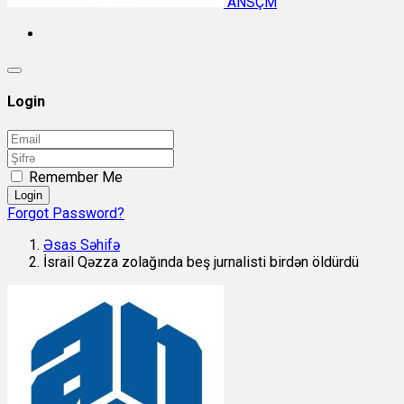
ANSÇM
Login
Remember Me
Login
Forgot Password?
Əsas Səhifə
İsrail Qəzza zolağında beş jurnalisti birdən öldürdü