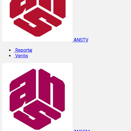
ANSTV
Reportaj
Veriliş