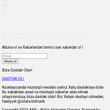
Abşeron rayonu, Qobu qəsəbəsi, Çingiz Mustafayev küç 311,
VÖEN:1700455151
Abunə ol və Xəbərlərdən birinci sən xəbərdar ol !
Abunə ol
Bizə Dəstək Olun!
DƏSTƏK OL!
Azərbaycanda müstəqil medianı yalnız Xalq dəstəkləyə bilər.
Bu səbəbdən azad və müstəqil xəbərlər əldə etmək
istəyirsinizsə, bizə dəstək olun! Biz Xalqın dəstəyi olmadan,
fəaliyyət göstərə bilmərik.
Copyright 2023 ANS - Bütün Hüquqlar Qorunur. Support by