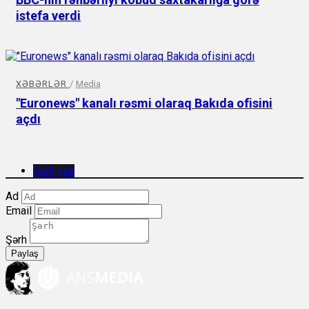
istefa verdi
XƏBƏRLƏR
/
Media
"Euronews" kanalı rəsmi olaraq Bakıda ofisini
açdı
Şərh yaz
Ad
Email
Şərh
Paylaş