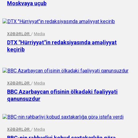
Moskvaya uçub
XƏBƏRLƏR
/
Media
DTX "Hürriyyət"in redaksiyasında əməliyyat
keçirib
XƏBƏRLƏR
/
Media
BBC Azərbaycan ofisinin ölkədəki fəaliyyəti
qanunsuzdur
XƏBƏRLƏR
/
Media
BBC-nin rəhbərliyi kobud saxtakarlığa görə