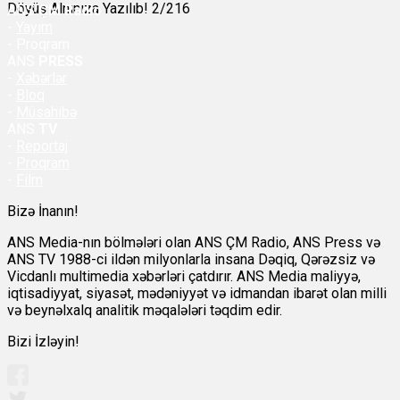
Döyüş Alnınıza Yazılıb! 2/216
ANS
ÇM Radio
-
Yayım
- Proqram
ANS
PRESS
-
Xəbərlər
-
Bloq
-
Müsahibə
ANS
TV
-
Reportaj
-
Proqram
-
Film
Bizə İnanın!
ANS Media-nın bölmələri olan ANS ÇM Radio, ANS Press və
ANS TV 1988-ci ildən milyonlarla insana Dəqiq, Qərəzsiz və
Vicdanlı multimedia xəbərləri çatdırır. ANS Media maliyyə,
iqtisadiyyat, siyasət, mədəniyyət və idmandan ibarət olan milli
və beynəlxalq analitik məqalələri təqdim edir.
Bizi İzləyin!