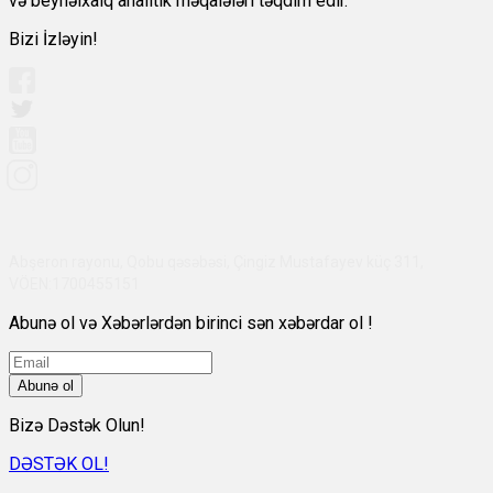
və beynəlxalq analitik məqalələri təqdim edir.
Bizi İzləyin!
Abşeron rayonu, Qobu qəsəbəsi, Çingiz Mustafayev küç 311,
VÖEN:1700455151
Abunə ol və Xəbərlərdən birinci sən xəbərdar ol !
Abunə ol
Bizə Dəstək Olun!
DƏSTƏK OL!