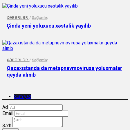
XƏBƏRLƏR
/
Sağlamlıq
Çində yeni yoluxucu xəstəlik yayılıb
XƏBƏRLƏR
/
Sağlamlıq
Qazaxıstanda da metapnevmovirusa yoluxmalar
qeydə alınıb
Şərh yaz
Ad
Email
Şərh