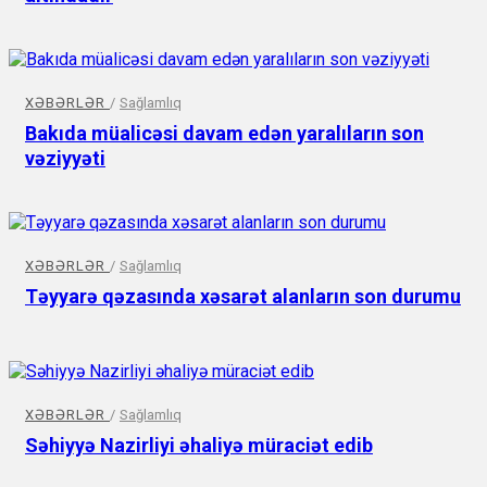
XƏBƏRLƏR
/
Sağlamlıq
Bakıda müalicəsi davam edən yaralıların son
vəziyyəti
XƏBƏRLƏR
/
Sağlamlıq
Təyyarə qəzasında xəsarət alanların son durumu
XƏBƏRLƏR
/
Sağlamlıq
Səhiyyə Nazirliyi əhaliyə müraciət edib