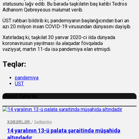
statusunu ləğv edib. Bu barədə təşkilatın baş katibi Tedros
Adhanom Qebreyesus məlumat verib.
ÜST rəhbəri bildirib ki, pandemiyanın başlanğıcından bəri ən
azı 20 milyon insan COVID-19 virusundan dünyasını dəyişib.
Xatırladaq ki, təşkilat 30 yanvar 2020-ci ildə dünyada
koronavirusun yayılması ilə əlaqədar fövqəladə
vəziyyət, martın 11-də isə pandemiya elan etmişdi.
Teqlər:
pandemiya
ÜST
Əlaqəli Xəbərlər
XƏBƏRLƏR
/
Sağlamlıq
14 yaralının 13-ü palata şəraitində müşahidə
altındadır