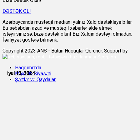
Bizə Dəstək Olun!
DƏSTƏK OL!
Azərbaycanda müstəqil medianı yalnız Xalq dəstəkləyə bilər.
Bu səbəbdən azad və müstəqil xəbərlər əldə etmək
istəyirsinizsə, bizə dəstək olun! Biz Xalqın dəstəyi olmadan,
fəaliyyət göstərə bilmərik.
Copyright 2023 ANS - Bütün Hüquqlar Qorunur. Support by
Scorpion
Haqqımızda
İyul 12, 2024
İyul 12, 2024
İyul 12, 2024
İyul 12, 2024
İyul 12, 2024
İyul 13, 2024
Məxfilik Siyasəti
Şərtlər və Qaydalar