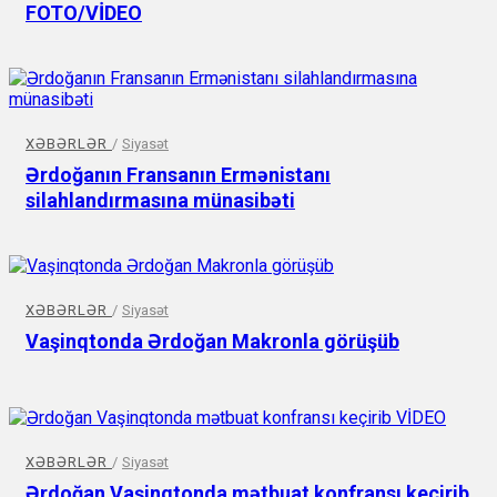
FOTO/VİDEO
XƏBƏRLƏR
/
Siyasət
Ərdoğanın Fransanın Ermənistanı
silahlandırmasına münasibəti
XƏBƏRLƏR
/
Siyasət
Vaşinqtonda Ərdoğan Makronla görüşüb
XƏBƏRLƏR
/
Siyasət
Ərdoğan Vaşinqtonda mətbuat konfransı keçirib