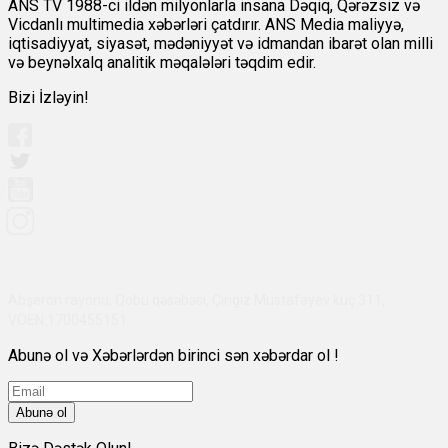
ANS TV 1988-ci ildən milyonlarla insana Dəqiq, Qərəzsiz və
Vicdanlı multimedia xəbərləri çatdırır. ANS Media maliyyə,
iqtisadiyyat, siyasət, mədəniyyət və idmandan ibarət olan milli
və beynəlxalq analitik məqalələri təqdim edir.
Bizi İzləyin!
Abşeron rayonu, Qobu qəsəbəsi, Çingiz Mustafayev küç 311,
VÖEN:1700455151
Abunə ol və Xəbərlərdən birinci sən xəbərdar ol !
Abunə ol