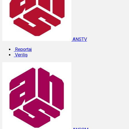
ANSTV
Reportaj
Veriliş