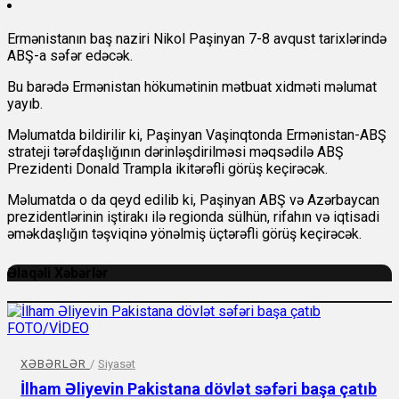
Ermənistanın baş naziri Nikol Paşinyan 7-8 avqust tarixlərində
ABŞ-a səfər edəcək.
Bu barədə Ermənistan hökumətinin mətbuat xidməti məlumat
yayıb.
Məlumatda bildirilir ki, Paşinyan Vaşinqtonda Ermənistan-ABŞ
strateji tərəfdaşlığının dərinləşdirilməsi məqsədilə ABŞ
Prezidenti Donald Trampla ikitərəfli görüş keçirəcək.
Məlumatda o da qeyd edilib ki, Paşinyan ABŞ və Azərbaycan
prezidentlərinin iştirakı ilə regionda sülhün, rifahın və iqtisadi
əməkdaşlığın təşviqinə yönəlmiş üçtərəfli görüş keçirəcək.
Əlaqəli Xəbərlər
XƏBƏRLƏR
/
Siyasət
İlham Əliyevin Pakistana dövlət səfəri başa çatıb