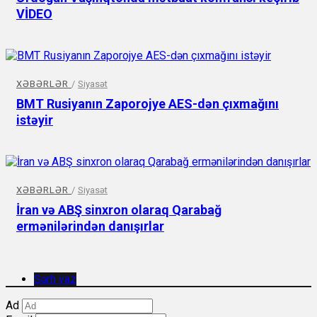
VİDEO
XƏBƏRLƏR
/
Siyasət
BMT Rusiyanın Zaporojye AES-dən çıxmağını
istəyir
XƏBƏRLƏR
/
Siyasət
İran və ABŞ sinxron olaraq Qarabağ
ermənilərindən danışırlar
Şərh yaz
Ad