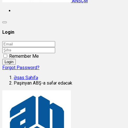
ANSÇM
Login
Remember Me
Login
Forgot Password?
Əsas Səhifə
Paşinyan ABŞ-a səfər edəcək