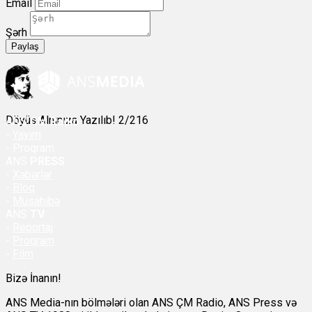
Email
Şərh
Paylaş
Döyüş Alnınıza Yazılıb! 2/216
ANS
ÇM Radio
-
Yayım
- Proqram
ANS
PRESS
-
Xəbərlər
-
Bloq
-
Müsahibə
ANS
TV
-
Reportaj
-
Proqram
-
Film
Bizə İnanın!
ANS Media-nın bölmələri olan ANS ÇM Radio, ANS Press və