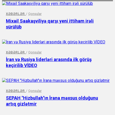
XƏBƏRLƏR
/
Qonşular
Mixail Saakaşviliyə qarşı yeni ittiham irəli
sürülüb
XƏBƏRLƏR
/
Qonşular
İran və Rusiya liderləri arasında ilk görüş
keçirilib VİDEO
XƏBƏRLƏR
/
Qonşular
SEPAH "Hizbullah"ın İrana məxsus olduğunu
artıq gizlətmir