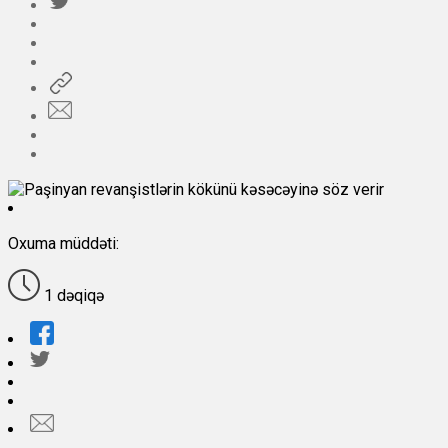
Oxuma müddəti:
1 dəqiqə