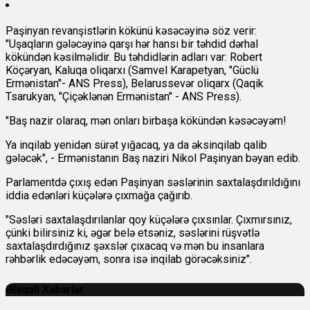
Paşinyan revanşistlərin kökünü kəsəcəyinə söz verir:
"Uşaqların gələcəyinə qarşı hər hansı bir təhdid dərhal
kökündən kəsilməlidir. Bu təhdidlərin adları var: Robert
Köçəryan, Kaluqa oliqarxı (Samvel Karapetyan, "Güclü
Ermənistan"- ANS Press), Belarussevər oliqarx (Qaqik
Tsarukyan, "Çiçəklənən Ermənistan" - ANS Press).
"Baş nazir olaraq, mən onları birbaşa kökündən kəsəcəyəm!
Ya inqilab yenidən sürət yığacaq, ya da əksinqilab qalib
gələcək", - Ermənistanın Baş naziri Nikol Paşinyan bəyan edib.
Parlamentdə çıxış edən Paşinyan səslərinin saxtalaşdırıldığını
iddia edənləri küçələrə çıxmağa çağırıb.
"Səsləri saxtalaşdırılanlar qoy küçələrə çıxsınlar. Çıxmırsınız,
çünki bilirsiniz ki, əgər belə etsəniz, səslərini rüşvətlə
saxtalaşdırdığınız şəxslər çıxacaq və mən bu insanlara
rəhbərlik edəcəyəm, sonra isə inqilab görəcəksiniz".
Əlaqəli Xəbərlər