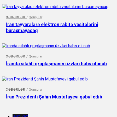
XƏBƏRLƏR
/
Qonşular
İran təyyarələrə elektron rabitə vasitələrini
buraxmayacaq
XƏBƏRLƏR
/
Qonşular
İranda silahlı qruplaşmanın üzvləri həbs olunub
XƏBƏRLƏR
/
Qonşular
İran Prezidenti Şahin Mustafayevi qəbul edib
Şərh yaz