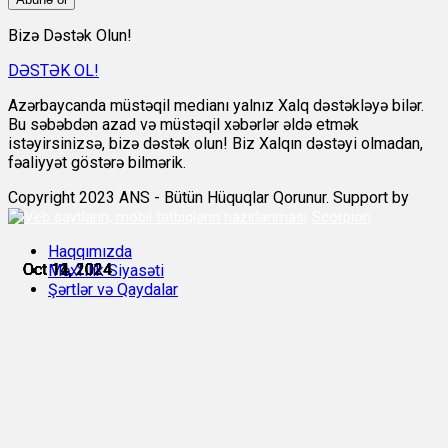
Bizə Dəstək Olun!
DƏSTƏK OL!
Azərbaycanda müstəqil medianı yalnız Xalq dəstəkləyə bilər.
Bu səbəbdən azad və müstəqil xəbərlər əldə etmək
istəyirsinizsə, bizə dəstək olun! Biz Xalqın dəstəyi olmadan,
fəaliyyət göstərə bilmərik.
Copyright 2023 ANS - Bütün Hüquqlar Qorunur. Support by
Scorpion
Haqqımızda
Oct 11, 2024
Oct 11, 2024
Oct 11, 2024
Oct 12, 2024
Oct 14, 2024
Oct 14, 2024
Məxfilik Siyasəti
Şərtlər və Qaydalar