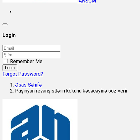
ANSÇM
Login
Remember Me
Login
Forgot Password?
Əsas Səhifə
Paşinyan revanşistlərin kökünü kəsəcəyinə söz verir