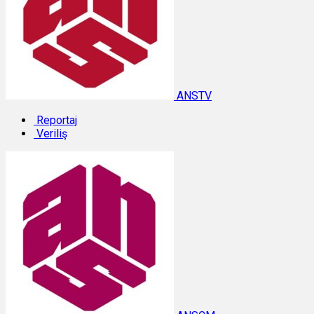
ANSTV
Reportaj
Veriliş