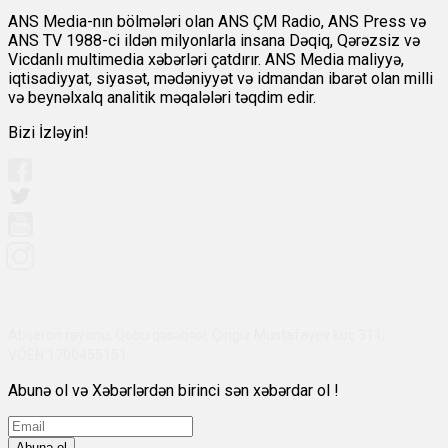
ANS Media-nın bölmələri olan ANS ÇM Radio, ANS Press və
ANS TV 1988-ci ildən milyonlarla insana Dəqiq, Qərəzsiz və
Vicdanlı multimedia xəbərləri çatdırır. ANS Media maliyyə,
iqtisadiyyat, siyasət, mədəniyyət və idmandan ibarət olan milli
və beynəlxalq analitik məqalələri təqdim edir.
Bizi İzləyin!
Abşeron rayonu, Qobu qəsəbəsi, Çingiz Mustafayev küç 311,
VÖEN:1700455151
Abunə ol və Xəbərlərdən birinci sən xəbərdar ol !
Abunə ol