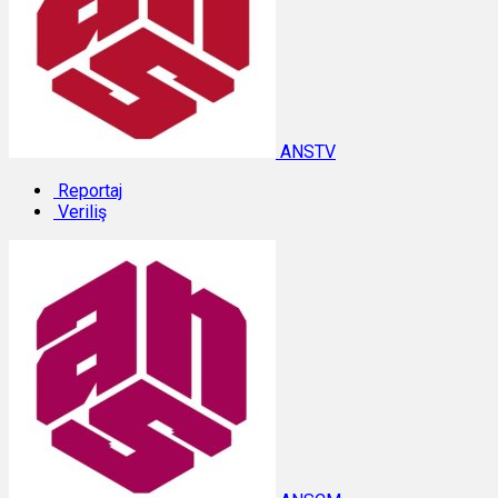
ANSTV
Reportaj
Veriliş