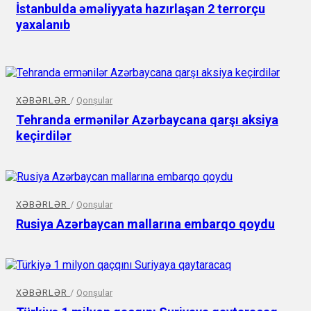
İstanbulda əməliyyata hazırlaşan 2 terrorçu
yaxalanıb
XƏBƏRLƏR
/
Qonşular
Tehranda ermənilər Azərbaycana qarşı aksiya
keçirdilər
XƏBƏRLƏR
/
Qonşular
Rusiya Azərbaycan mallarına embarqo qoydu
XƏBƏRLƏR
/
Qonşular