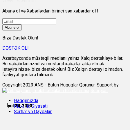
VÖEN:1700455151
Abunə ol və Xəbərlərdən birinci sən xəbərdar ol !
Abunə ol
Bizə Dəstək Olun!
DƏSTƏK OL!
Azərbaycanda müstəqil medianı yalnız Xalq dəstəkləyə bilər.
Bu səbəbdən azad və müstəqil xəbərlər əldə etmək
istəyirsinizsə, bizə dəstək olun! Biz Xalqın dəstəyi olmadan,
fəaliyyət göstərə bilmərik.
Copyright 2023 ANS - Bütün Hüquqlar Qorunur. Support by
Scorpion
Haqqımızda
İyul 24, 2023
İyul 25, 2023
İyul 26, 2023
İyul 26, 2023
İyul 26, 2023
İyul 27, 2023
Məxfilik Siyasəti
Şərtlər və Qaydalar