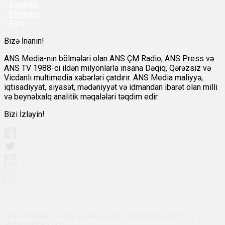
-
Reportaj
-
Proqram
-
Film
Bizə İnanın!
ANS Media-nın bölmələri olan ANS ÇM Radio, ANS Press və
ANS TV 1988-ci ildən milyonlarla insana Dəqiq, Qərəzsiz və
Vicdanlı multimedia xəbərləri çatdırır. ANS Media maliyyə,
iqtisadiyyat, siyasət, mədəniyyət və idmandan ibarət olan milli
və beynəlxalq analitik məqalələri təqdim edir.
Bizi İzləyin!
Abşeron rayonu, Qobu qəsəbəsi, Çingiz Mustafayev küç 311,