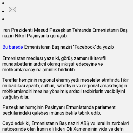
İran Prezidenti Məsud Pezeşkian Tehranda Ermənistanın Baş
naziri Nikol Paşinyanla görüşüb.
Bu barədə
Ermənistanın Baş naziri "Facebook"da yazıb
Ermənistan mediası yazır ki, görüş zamanı ikitərəfli
münasibətlərin ardıcıl olaraq inkişaf edəcəyinə və
möhkəmlənəcəyinə əminlik bildirilib.
Tərəflər həmçinin regional əhəmiyyətli məsələlər ətrafında fikir
mübadiləsi aparıb, sülhün, sabitliyin və regional əməkdaşlığın
möhkəmləndirilməsinə yönəlmiş ardıcıl tədbirlərin vacibliyini
vurğulayıblar.
Pezeşkian həmçinin Paşinyanı Ermənistanda parlament
seçkilərindəki qələbəsi münasibətilə təbrik edib.
Qeyd edək ki, Ermənistanın Baş naziri ABŞ və İsrailin zərbələri
nəticəsində ölən İranın ali lideri Əli Xameneinin vida və dəfn