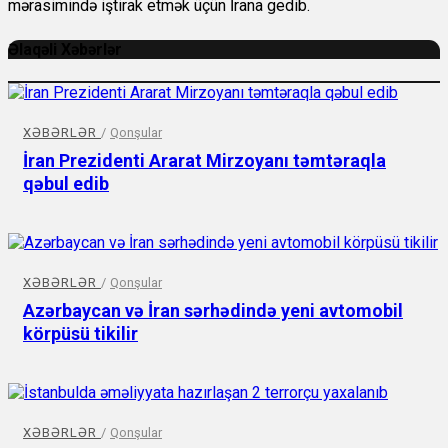
mərasimində iştirak etmək üçün İrana gedib.
Əlaqəli Xəbərlər
XƏBƏRLƏR
/
Qonşular
İran Prezidenti Ararat Mirzoyanı təmtəraqla
qəbul edib
XƏBƏRLƏR
/
Qonşular
Azərbaycan və İran sərhədində yeni avtomobil
körpüsü tikilir
XƏBƏRLƏR
/
Qonşular