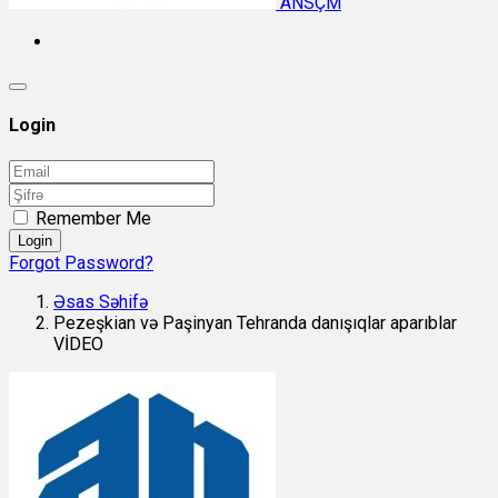
ANSÇM
Login
Remember Me
Login
Forgot Password?
Əsas Səhifə
Pezeşkian və Paşinyan Tehranda danışıqlar aparıblar
VİDEO