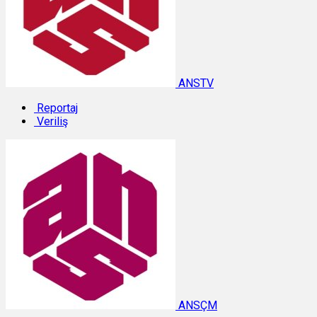
ANSTV
Reportaj
Veriliş
ANSÇM