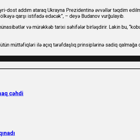
yri-dost addım ataraq Ukrayna Prezidentinə əvvəllər təqdim edilmi
i ölkəyə qarşı istifadə edəcək”, – deyə Budanov vurğulayıb.
asibətlər və mürəkkəb tarixi səhifələr birləşdirir. Lakin bu, “kob
tün müttəfiqləri ilə açıq tərəfdaşlıq prinsiplərinə sadiq qalmağa 
maq cəhdi
qınadı