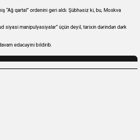
ş “Ağ qartal” ordenini geri aldı. Şübhəsiz ki, bu, Moskva
ud siyasi manipulyasiyalar” üçün deyil, tarixin dərindən dərk
davam edəcəyini bildirib.