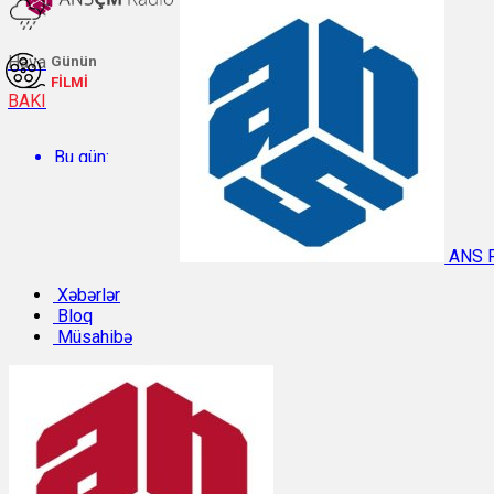
Hava
Günün
FİLMİ
BAKI
Bu gün:
Temperatur: 30°C. Rütubət: 46%.
ANS 
Sabah:
Xəbərlər
Bloq
Müsahibə
Temperatur: 29.2°C. Rütubət: 54%.