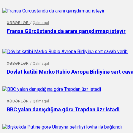
XƏBƏRLƏR
/
Qalmaqal
Fransa Gürcüstanda da aranı qarışdırmaq istəyir
XƏBƏRLƏR
/
Qalmaqal
Dövlət katibi Marko Rubio Avropa Birliyinə sərt cava
XƏBƏRLƏR
/
Qalmaqal
BBC yalan danışdığına görə Trapdan üzr istədi