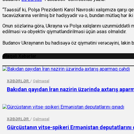
“Təəssüf ki, Polşa Prezidenti Karol Navroski xalqımıza qarşı qe
təcavüzkarına verilmiş bir hədiyyədir və o, bundan mütləq hər ik
Onun sözlərinə görə, Ukrayna və Polşa xalqlarını uzunmüddətli mün
edilməsi və obyektiv qiymətləndirilməsi üçün əsas olmalıdır.
Budanov Ukraynanın bu hadisəyə öz qiymətini verəcəyini, lakin bü
Əlaqəli Xəbərlər
XƏBƏRLƏR
/
Qalmaqal
Bakıdan qayıdan İran nazirin üzərində axtarış apar
XƏBƏRLƏR
/
Qalmaqal
Gürcüstanın vitse-spikeri Ermənistan deputatlarını 