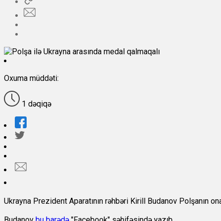
Oxuma müddəti:
1 dəqiqə
Ukrayna Prezident Aparatının rəhbəri Kirill Budanov Polşanın ona v
Budanov
bu barədə
"Facebook" səhifəsində yazıb.