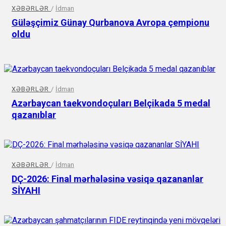
XƏBƏRLƏR
/
İdman
Güləşçimiz Günay Qurbanova Avropa çempionu
oldu
XƏBƏRLƏR
/
İdman
Azərbaycan taekvondoçuları Belçikada 5 medal
qazanıblar
XƏBƏRLƏR
/
İdman
DÇ-2026: Final mərhələsinə vəsiqə qazananlar
SİYAHI