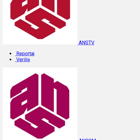
ANSTV
Reportaj
Veriliş