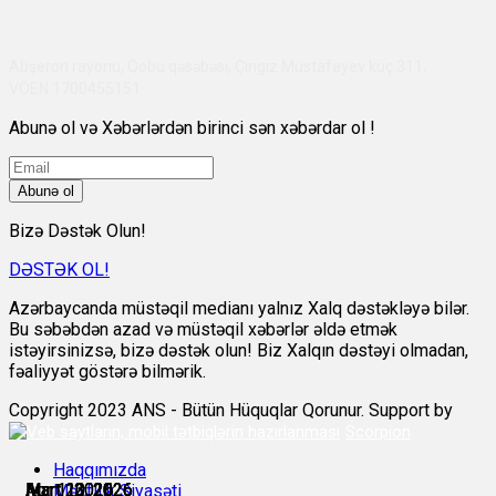
Abşeron rayonu, Qobu qəsəbəsi, Çingiz Mustafayev küç 311,
VÖEN:1700455151
Abunə ol və Xəbərlərdən birinci sən xəbərdar ol !
Abunə ol
Bizə Dəstək Olun!
DƏSTƏK OL!
Azərbaycanda müstəqil medianı yalnız Xalq dəstəkləyə bilər.
Bu səbəbdən azad və müstəqil xəbərlər əldə etmək
istəyirsinizsə, bizə dəstək olun! Biz Xalqın dəstəyi olmadan,
fəaliyyət göstərə bilmərik.
Copyright 2023 ANS - Bütün Hüquqlar Qorunur. Support by
Scorpion
Haqqımızda
Mart 10, 2026
Mart 10, 2026
Mart 13, 2026
Mart 23, 2026
Apr 1, 2026
Apr 1, 2026
Məxfilik Siyasəti