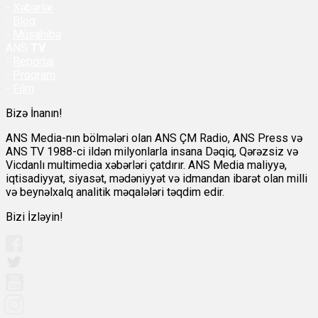
-
Xəbərlər
-
Bloq
-
Müsahibə
ANS
TV
-
Reportaj
-
Proqram
-
Film
Bizə İnanın!
ANS Media-nın bölmələri olan ANS ÇM Radio, ANS Press və
ANS TV 1988-ci ildən milyonlarla insana Dəqiq, Qərəzsiz və
Vicdanlı multimedia xəbərləri çatdırır. ANS Media maliyyə,
iqtisadiyyat, siyasət, mədəniyyət və idmandan ibarət olan milli
və beynəlxalq analitik məqalələri təqdim edir.
Bizi İzləyin!