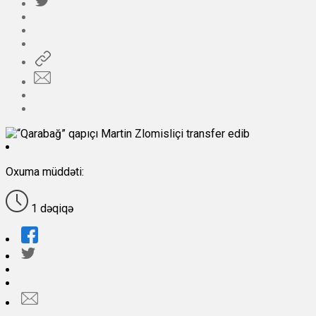
Oxuma müddəti:
1 dəqiqə