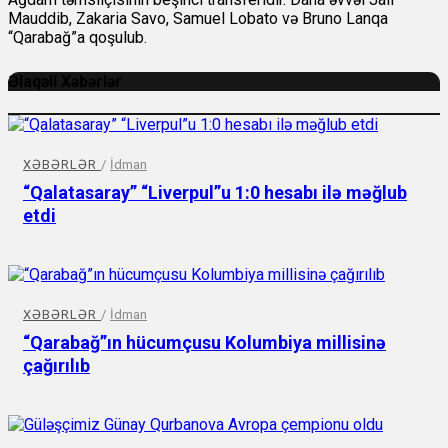
Mauddib, Zakaria Savo, Samuel Lobato və Bruno Lanqa
“Qarabağ”a qoşulub.
Əlaqəli Xəbərlər
XƏBƏRLƏR
/
İdman
“Qalatasaray” “Liverpul”u 1:0 hesabı ilə məğlub
etdi
XƏBƏRLƏR
/
İdman
“Qarabağ”ın hücumçusu Kolumbiya millisinə
çağırılıb