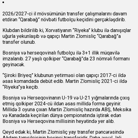
2026/2027-ci il mövsümünün transfer çalışmalarını davam
etdirən “Qarabağ” növbəti futbolçu keçidini gerçəkləşdirib.
Klubdan bildirilib ki, Xorvatiyanın “Riyeka” klubu ilə danışıqlar
uğurla yekunlaşıb və qapıçı Martin Zlomisliç “Qarabağ”a
transfer olunub.
Bosniya və herseqovinalı futbolçu ilə 3+1 illik müqavilə
imzalanıb. 27 yaşlı qolkiper “Qarabağ”da 23 nömrəli formanı
geyinəcək.
“Şiroki Briyeq” klubunun yetirməsi olan qapıçı 2017-ci ildə
əsas komandada debüt edib. Martin Zlomisliç 2021-ci ildə
“Riyeka”ya keçib.
Bosniya və Herseqovinanın U-19 və U-21 yığmalarında çıxış
etmiş qolkiper 2024-cü ildən əsas millidə forma geyinir.
Millidə 3 oyuna çıxan Martin Zlomisliç hazırda ABŞ, Meksika
və Kanadada keçirilən dünya çempionatında iştirak edən
Bosniya və Herseqovina millisinin heyətində yer alıb.
Qeyd edək ki, Martin Zlomisliç yay transfer pəncərəsində
Ağdam təmsilçisinin beşinci transferidir. Daha əvvəl Jali