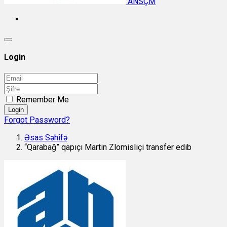
ANSÇM
Login
Remember Me
Login
Forgot Password?
Əsas Səhifə
“Qarabağ” qapıçı Martin Zlomisliçi transfer edib