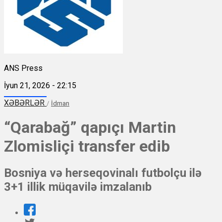
ANS Press
İyun 21, 2026 - 22:15
XƏBƏRLƏR
/
İdman
“Qarabağ” qapıçı Martin
Zlomisliçi transfer edib
Bosniya və herseqovinalı futbolçu ilə
3+1 illik müqavilə imzalanıb