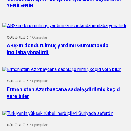
YENİLƏNİB
XƏBƏRLƏR
/
Qonşular
ABŞ-ın dondurulmuş yardımı Gürcüstanda
inqilaba yönəlirdi
XƏBƏRLƏR
/
Qonşular
Ermənistan Azərbaycana sadələşdirilmiş keçid
verə bilər
XƏBƏRLƏR
/
Qonşular