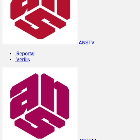
ANSTV
Reportaj
Veriliş