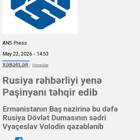
ANS Press
May 22, 2026 - 14:53
XƏBƏRLƏR
/
Qonşular
Rusiya rəhbərliyi yenə
Paşinyanı təhqir edib
Ermənistanın Baş nazirinə bu dəfə
Rusiya Dövlət Dumasının sədri
Vyaçeslav Volodin qəzəblənib