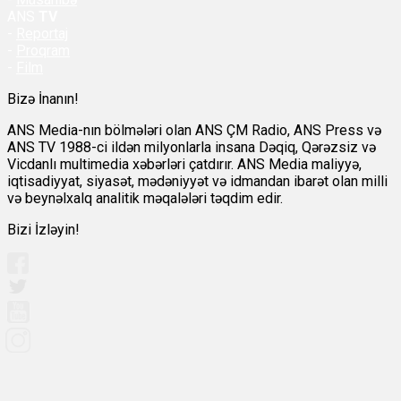
ANS
TV
-
Reportaj
-
Proqram
-
Film
Bizə İnanın!
ANS Media-nın bölmələri olan ANS ÇM Radio, ANS Press və
ANS TV 1988-ci ildən milyonlarla insana Dəqiq, Qərəzsiz və
Vicdanlı multimedia xəbərləri çatdırır. ANS Media maliyyə,
iqtisadiyyat, siyasət, mədəniyyət və idmandan ibarət olan milli
və beynəlxalq analitik məqalələri təqdim edir.
Bizi İzləyin!