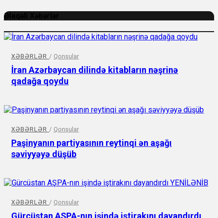
Əlaqəli Xəbərlər
XƏBƏRLƏR
/
Qonşular
İran Azərbaycan dilində kitabların nəşrinə
qadağa qoydu
XƏBƏRLƏR
/
Qonşular
Paşinyanın partiyasının reytinqi ən aşağı
səviyyəyə düşüb
XƏBƏRLƏR
/
Qonşular
Gürcüstan AŞPA-nın işində iştirakını dayandırdı