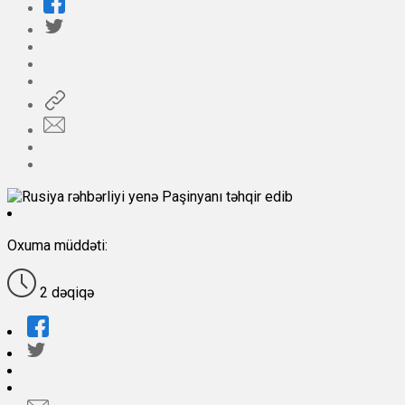
Oxuma müddəti:
2 dəqiqə