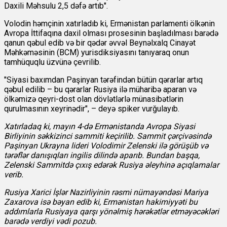
Daxili Məhsulu 2,5 dəfə artıb".
Volodin həmçinin xatırladıb ki, Ermənistan parlamenti ölkənin
Avropa İttifaqına daxil olması prosesinin başladılması barədə
qanun qəbul edib və bir qədər əvvəl Beynəlxalq Cinayət
Məhkəməsinin (BCM) yurisdiksiyasını tanıyaraq onun
tamhüquqlu üzvünə çevrilib.
"Siyasi baxımdan Paşinyan tərəfindən bütün qərarlar artıq
qəbul edilib – bu qərarlar Rusiya ilə müharibə aparan və
ölkəmizə qeyri-dost olan dövlətlərlə münasibətlərin
qurulmasının xeyrinədir", – deyə spiker vurğulayıb.
Xatırladaq ki, mayın 4-də Ermənistanda Avropa Siyasi
Birliyinin səkkizinci sammiti keçirilib. Sammit çərçivəsində
Paşinyan Ukrayna lideri Volodimir Zelenski ilə görüşüb və
tərəflər danışıqları ingilis dilində aparıb. Bundan başqa,
Zelenski Sammitdə çıxış edərək Rusiya əleyhinə açıqlamalar
verib.
Rusiya Xarici İşlər Nazirliyinin rəsmi nümayəndəsi Mariya
Zaxarova isə bəyan edib ki, Ermənistan hakimiyyəti bu
addımlarla Rusiyaya qarşı yönəlmiş hərəkətlər etməyəcəkləri
barədə verdiyi vədi pozub.