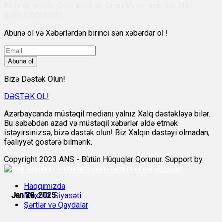
Abşeron rayonu, Qobu qəsəbəsi, Çingiz Mustafayev küç 311,
VÖEN:1700455151
Abunə ol və Xəbərlərdən birinci sən xəbərdar ol !
Abunə ol
Bizə Dəstək Olun!
DƏSTƏK OL!
Azərbaycanda müstəqil medianı yalnız Xalq dəstəkləyə bilər.
Bu səbəbdən azad və müstəqil xəbərlər əldə etmək
istəyirsinizsə, bizə dəstək olun! Biz Xalqın dəstəyi olmadan,
fəaliyyət göstərə bilmərik.
Copyright 2023 ANS - Bütün Hüquqlar Qorunur. Support by
Scorpion
Haqqımızda
Jan 28, 2025
Jan 29, 2025
Jan 29, 2025
Jan 30, 2025
Jan 30, 2025
Jan 30, 2025
Məxfilik Siyasəti
Şərtlər və Qaydalar