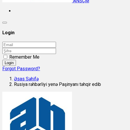
ANSÇM
Login
Remember Me
Login
Forgot Password?
Əsas Səhifə
Rusiya rəhbərliyi yenə Paşinyanı təhqir edib