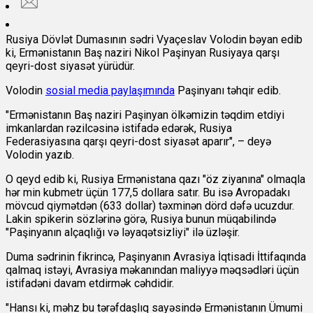
Rusiya Dövlət Dumasının sədri Vyaçeslav Volodin bəyan edib
ki, Ermənistanın Baş naziri Nikol Paşinyan Rusiyaya qarşı
qeyri-dost siyasət yürüdür.
Volodin
sosial media paylaşımında
Paşinyanı təhqir edib.
"Ermənistanın Baş naziri Paşinyan ölkəmizin təqdim etdiyi
imkanlardan rəzilcəsinə istifadə edərək, Rusiya
Federasiyasına qarşı qeyri-dost siyasət aparır", – deyə
Volodin yazıb.
O qeyd edib ki, Rusiya Ermənistana qazı "öz ziyanına" olmaqla
hər min kubmetr üçün 177,5 dollara satır. Bu isə Avropadakı
mövcud qiymətdən (633 dollar) təxminən dörd dəfə ucuzdur.
Lakin spikerin sözlərinə görə, Rusiya bunun müqabilində
"Paşinyanın alçaqlığı və ləyaqətsizliyi" ilə üzləşir.
Duma sədrinin fikrincə, Paşinyanın Avrasiya İqtisadi İttifaqında
qalmaq istəyi, Avrasiya məkanından maliyyə məqsədləri üçün
istifadəni davam etdirmək cəhdidir.
"Hansı ki, məhz bu tərəfdaşlıq sayəsində Ermənistanın Ümumi