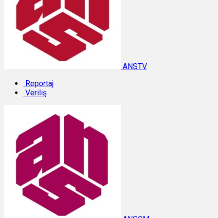
ANSTV
Reportaj
Veriliş