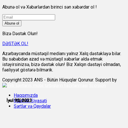
Abunə ol və Xəbərlərdən birinci sən xəbərdar ol !
Abunə ol
Bizə Dəstək Olun!
DƏSTƏK OL!
Azərbaycanda müstəqil medianı yalnız Xalq dəstəkləyə bilər.
Bu səbəbdən azad və müstəqil xəbərlər əldə etmək
istəyirsinizsə, bizə dəstək olun! Biz Xalqın dəstəyi olmadan,
fəaliyyət göstərə bilmərik.
Copyright 2023 ANS - Bütün Hüquqlar Qorunur. Support by
Scorpion
Haqqımızda
İyul 9, 2023
İyul 10, 2023
İyul 10, 2023
İyul 11, 2023
İyul 11, 2023
İyul 11, 2023
Məxfilik Siyasəti
Şərtlər və Qaydalar