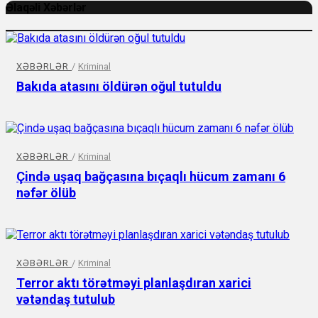
Əlaqəli Xəbərlər
XƏBƏRLƏR
/
Kriminal
Bakıda atasını öldürən oğul tutuldu
XƏBƏRLƏR
/
Kriminal
Çində uşaq bağçasına bıçaqlı hücum zamanı 6
nəfər ölüb
XƏBƏRLƏR
/
Kriminal
Terror aktı törətməyi planlaşdıran xarici
vətəndaş tutulub