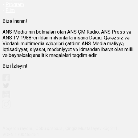
-
Proqram
-
Film
Bizə İnanın!
ANS Media-nın bölmələri olan ANS ÇM Radio, ANS Press və
ANS TV 1988-ci ildən milyonlarla insana Dəqiq, Qərəzsiz və
Vicdanlı multimedia xəbərləri çatdırır. ANS Media maliyyə,
iqtisadiyyat, siyasət, mədəniyyət və idmandan ibarət olan milli
və beynəlxalq analitik məqalələri təqdim edir.
Bizi İzləyin!
Abşeron rayonu, Qobu qəsəbəsi, Çingiz Mustafayev küç 311,
VÖEN:1700455151