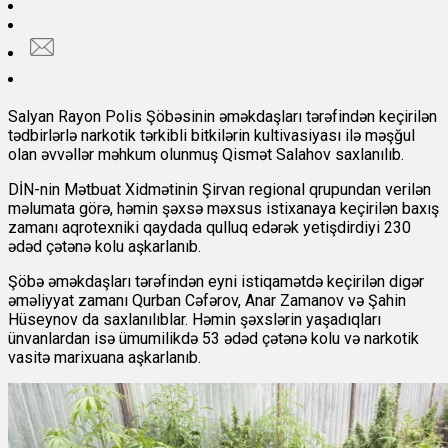
Salyan Rayon Polis Şöbəsinin əməkdaşları tərəfindən keçirilən
tədbirlərlə narkotik tərkibli bitkilərin kultivasiyası ilə məşğul
olan əvvəllər məhkum olunmuş Qismət Salahov saxlanılıb.
DİN-nin Mətbuat Xidmətinin Şirvan regional qrupundan verilən
məlumata görə, həmin şəxsə məxsus istixanaya keçirilən baxış
zamanı aqrotexniki qaydada qulluq edərək yetişdirdiyi 230
ədəd çətənə kolu aşkarlanıb.
Şöbə əməkdaşları tərəfindən eyni istiqamətdə keçirilən digər
əməliyyat zamanı Qurban Cəfərov, Anar Zamanov və Şahin
Hüseynov da saxlanılıblar. Həmin şəxslərin yaşadıqları
ünvanlardan isə ümumilikdə 53 ədəd çətənə kolu və narkotik
vasitə marixuana aşkarlanıb.