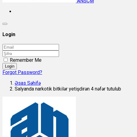
ANSÇM
Login
Remember Me
Login
Forgot Password?
Əsas Səhifə
Salyanda narkotik bitkilər yetişdirən 4 nəfər tutulub