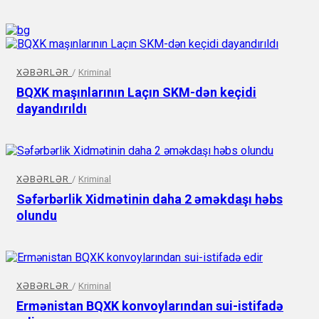
XƏBƏRLƏR
/
Kriminal
BQXK maşınlarının Laçın SKM-dən keçidi
dayandırıldı
XƏBƏRLƏR
/
Kriminal
Səfərbərlik Xidmətinin daha 2 əməkdaşı həbs
olundu
XƏBƏRLƏR
/
Kriminal
Ermənistan BQXK konvoylarından sui-istifadə