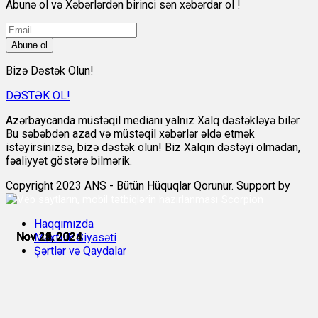
Abunə ol və Xəbərlərdən birinci sən xəbərdar ol !
Abunə ol
Bizə Dəstək Olun!
DƏSTƏK OL!
Azərbaycanda müstəqil medianı yalnız Xalq dəstəkləyə bilər.
Bu səbəbdən azad və müstəqil xəbərlər əldə etmək
istəyirsinizsə, bizə dəstək olun! Biz Xalqın dəstəyi olmadan,
fəaliyyət göstərə bilmərik.
Copyright 2023 ANS - Bütün Hüquqlar Qorunur. Support by
Scorpion
Haqqımızda
Nov 18, 2024
Nov 19, 2024
Nov 21, 2024
Nov 22, 2024
Nov 24, 2024
Nov 25, 2024
Məxfilik Siyasəti
Şərtlər və Qaydalar