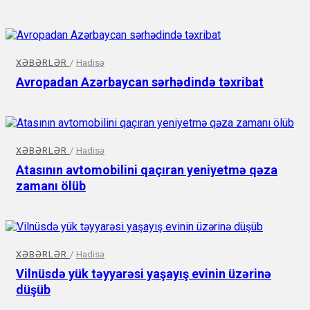
XƏBƏRLƏR
/
Hadisə
Avropadan Azərbaycan sərhədində təxribat
XƏBƏRLƏR
/
Hadisə
Atasının avtomobilini qaçıran yeniyetmə qəza
zamanı ölüb
XƏBƏRLƏR
/
Hadisə
Vilnüsdə yük təyyarəsi yaşayış evinin üzərinə
düşüb