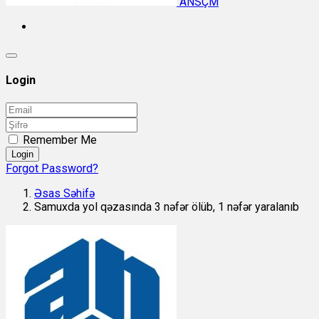
ANSÇM
Login
Remember Me
Login
Forgot Password?
Əsas Səhifə
Samuxda yol qəzasında 3 nəfər ölüb, 1 nəfər yaralanıb