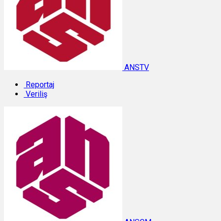
ANSTV
Reportaj
Veriliş