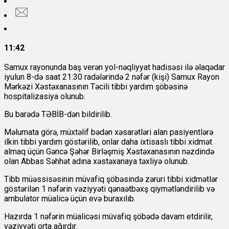
11:42
Samux rayonunda baş verən yol-nəqliyyat hadisəsi ilə əlaqədar
iyulun 8-də saat 21:30 radələrində 2 nəfər (kişi) Samux Rayon
Mərkəzi Xəstəxanasının Təcili tibbi yardım şöbəsinə
hospitalizasiya olunub.
Bu barədə
TƏBİB-dən bildirilib.
Məlumata görə, müxtəlif bədən xəsarətləri alan pasiyentlərə
ilkin tibbi yardım göstərilib, onlar daha ixtisaslı tibbi xidmət
almaq üçün Gəncə Şəhər Birləşmiş Xəstəxanasının nəzdində
olan Abbas Səhhət adına xəstəxanaya təxliyə olunub.
Tibb müəssisəsinin müvafiq şöbəsində zəruri tibbi xidmətlər
göstərilən 1 nəfərin vəziyyəti qənaətbəxş qiymətləndirilib və
ambulator müalicə üçün evə buraxılıb.
Hazırda 1 nəfərin müalicəsi müvafiq şöbədə davam etdirilir,
vəziyyəti orta ağırdır.