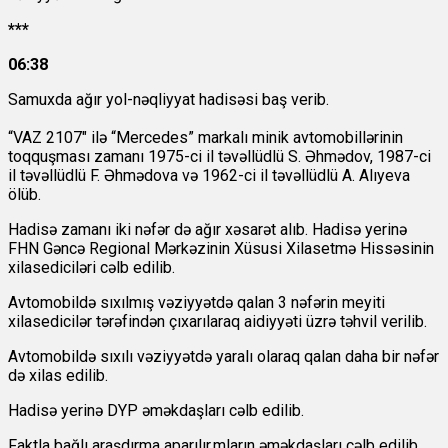
***
06:38
Samuxda ağır yol-nəqliyyat hadisəsi baş verib.
“VAZ 2107" ilə “Mercedes” markalı minik avtomobillərinin
toqquşması zamanı 1975-ci il təvəllüdlü S. Əhmədov, 1987-ci
il təvəllüdlü F. Əhmədova və 1962-ci il təvəllüdlü A. Alıyeva
ölüb.
Hadisə zamanı iki nəfər də ağır xəsarət alıb. Hadisə yerinə
FHN Gəncə Regional Mərkəzinin Xüsusi Xilasetmə Hissəsinin
xilasediciləri cəlb edilib.
Avtomobildə sıxılmış vəziyyətdə qalan 3 nəfərin meyiti
xilasedicilər tərəfindən çıxarılaraq aidiyyəti üzrə təhvil verilib.
Avtomobildə sıxılı vəziyyətdə yaralı olaraq qalan daha bir nəfər
də xilas edilib.
Hadisə yerinə DYP əməkdaşları cəlb edilib.
Faktla bağlı araşdırma aparılır.
mların əməkdaşları cəlb edilib.