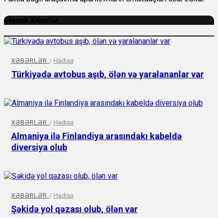
Əlaqəli Xəbərlər
XƏBƏRLƏR
/
Hadisə
Türkiyədə avtobus aşıb, ölən və yaralananlar var
XƏBƏRLƏR
/
Hadisə
Almaniya ilə Finlandiya arasındakı kabeldə
diversiya olub
XƏBƏRLƏR
/
Hadisə
Şəkidə yol qəzası olub, ölən var