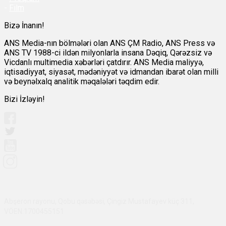
-
Film
Bizə İnanın!
ANS Media-nın bölmələri olan ANS ÇM Radio, ANS Press və
ANS TV 1988-ci ildən milyonlarla insana Dəqiq, Qərəzsiz və
Vicdanlı multimedia xəbərləri çatdırır. ANS Media maliyyə,
iqtisadiyyat, siyasət, mədəniyyət və idmandan ibarət olan milli
və beynəlxalq analitik məqalələri təqdim edir.
Bizi İzləyin!
Abşeron rayonu, Qobu qəsəbəsi, Çingiz Mustafayev küç 311,
VÖEN:1700455151