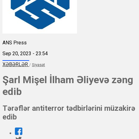
ANS Press
Sep 20, 2023 - 23:54
XƏBƏRLƏR
/
Siyasət
Şarl Mişel İlham Əliyevə zəng
edib
Tərəflər antiterror tədbirlərini müzakirə
edib