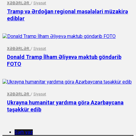
XƏBƏRLƏR
/
Siyasət
Tramp və Ərdoğan regional məsələləri müzakirə
ediblər
XƏBƏRLƏR
/
Siyasət
Donald Tramp İlham Əliyevə məktub göndərib
FOTO
XƏBƏRLƏR
/
Siyasət
Ukrayna humanitar yardıma görə Azərbaycana
təşəkkür edib
Şərh yaz