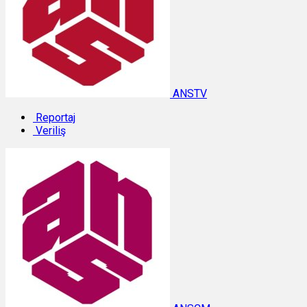
ANSTV
Reportaj
Veriliş