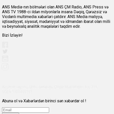
ANS Media-nın bölmələri olan ANS ÇM Radio, ANS Press və
ANS TV 1988-ci ildən milyonlarla insana Dəqiq, Qərəzsiz və
Vicdanlı multimedia xəbərləri çatdırır. ANS Media maliyyə,
iqtisadiyyat, siyasət, mədəniyyət və idmandan ibarət olan milli
və beynəlxalq analitik məqalələri təqdim edir.
Bizi İzləyin!
Abşeron rayonu, Qobu qəsəbəsi, Çingiz Mustafayev küç 311,
VÖEN:1700455151
Abunə ol və Xəbərlərdən birinci sən xəbərdar ol !