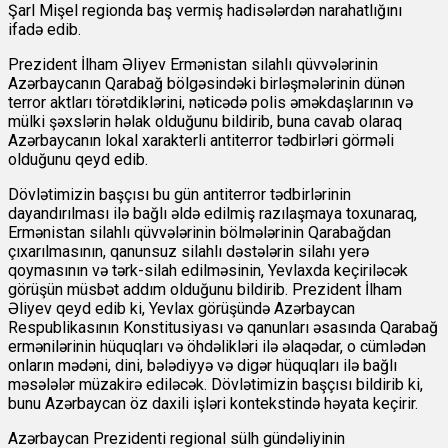
Şarl Mişel regionda baş vermiş hadisələrdən narahatlığını
ifadə edib.
Prezident İlham Əliyev Ermənistan silahlı qüvvələrinin
Azərbaycanın Qarabağ bölgəsindəki birləşmələrinin dünən
terror aktları törətdiklərini, nəticədə polis əməkdaşlarının və
mülki şəxslərin həlak olduğunu bildirib, buna cavab olaraq
Azərbaycanın lokal xarakterli antiterror tədbirləri görməli
olduğunu qeyd edib.
Dövlətimizin başçısı bu gün antiterror tədbirlərinin
dayandırılması ilə bağlı əldə edilmiş razılaşmaya toxunaraq,
Ermənistan silahlı qüvvələrinin bölmələrinin Qarabağdan
çıxarılmasının, qanunsuz silahlı dəstələrin silahı yerə
qoymasının və tərk-silah edilməsinin, Yevlaxda keçiriləcək
görüşün müsbət addım olduğunu bildirib. Prezident İlham
Əliyev qeyd edib ki, Yevlax görüşündə Azərbaycan
Respublikasının Konstitusiyası və qanunları əsasında Qarabağ
ermənilərinin hüquqları və öhdəlikləri ilə əlaqədar, o cümlədən
onların mədəni, dini, bələdiyyə və digər hüquqları ilə bağlı
məsələlər müzakirə ediləcək. Dövlətimizin başçısı bildirib ki,
bunu Azərbaycan öz daxili işləri kontekstində həyata keçirir.
Azərbaycan Prezidenti regional sülh gündəliyinin