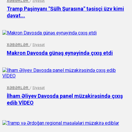
XƏBƏRLƏR
/
Siyasət
Tramp Paşinyanı "Sülh Şurasına" təsisçi üzv kimi
dəvət...
XƏBƏRLƏR
/
Siyasət
Makron Davosda günəş eynəyində çıxış etdi
XƏBƏRLƏR
/
Siyasət
İlham Əliyev Davosda panel müzakirəsində çıxış
edib VİDEO