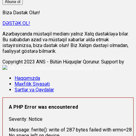
Abunə ol
Bizə Dəstək Olun!
DƏSTƏK OL!
Azərbaycanda müstəqil medianı yalnız Xalq dəstəkləyə bilər.
Bu səbəbdən azad və müstəqil xəbərlər əldə etmək
istəyirsinizsə, bizə dəstək olun! Biz Xalqın dəstəyi olmadan,
fəaliyyət göstərə bilmərik.
Copyright 2023 ANS - Bütün Hüquqlar Qorunur. Support by
Scorpion
Haqqımızda
Məxfilik Siyasəti
Şərtlər və Qaydalar
A PHP Error was encountered
Severity: Notice
Message: fwrite(): write of 287 bytes failed with errno=28
No space left on device