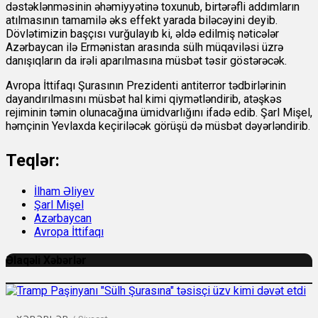
dəstəklənməsinin əhəmiyyətinə toxunub, birtərəfli addımların
atılmasının tamamilə əks effekt yarada biləcəyini deyib.
Dövlətimizin başçısı vurğulayıb ki, əldə edilmiş nəticələr
Azərbaycan ilə Ermənistan arasında sülh müqaviləsi üzrə
danışıqların da irəli aparılmasına müsbət təsir göstərəcək.
Avropa İttifaqı Şurasının Prezidenti antiterror tədbirlərinin
dayandırılmasını müsbət hal kimi qiymətləndirib, atəşkəs
rejiminin təmin olunacağına ümidvarlığını ifadə edib. Şarl Mişel,
həmçinin Yevlaxda keçiriləcək görüşü də müsbət dəyərləndirib.
Teqlər:
İlham Əliyev
Şarl Mişel
Azərbaycan
Avropa İttifaqı
Əlaqəli Xəbərlər