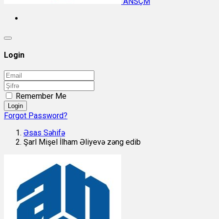
ANSÇM
Login
Remember Me
Login
Forgot Password?
Əsas Səhifə
Şarl Mişel İlham Əliyevə zəng edib