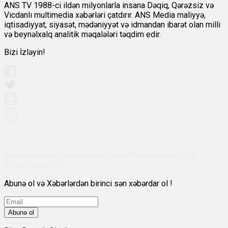
ANS TV 1988-ci ildən milyonlarla insana Dəqiq, Qərəzsiz və
Vicdanlı multimedia xəbərləri çatdırır. ANS Media maliyyə,
iqtisadiyyat, siyasət, mədəniyyət və idmandan ibarət olan milli
və beynəlxalq analitik məqalələri təqdim edir.
Bizi İzləyin!
Abşeron rayonu, Qobu qəsəbəsi, Çingiz Mustafayev küç 311,
VÖEN:1700455151
Abunə ol və Xəbərlərdən birinci sən xəbərdar ol !
Abunə ol