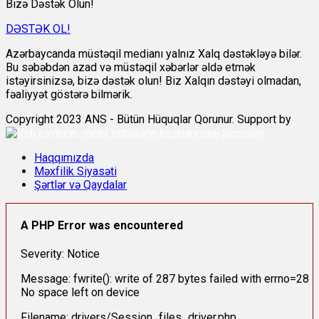
Bizə Dəstək Olun!
DƏSTƏK OL!
Azərbaycanda müstəqil medianı yalnız Xalq dəstəkləyə bilər.
Bu səbəbdən azad və müstəqil xəbərlər əldə etmək
istəyirsinizsə, bizə dəstək olun! Biz Xalqın dəstəyi olmadan,
fəaliyyət göstərə bilmərik.
Copyright 2023 ANS - Bütün Hüquqlar Qorunur. Support by
Scorpion
Haqqımızda
Məxfilik Siyasəti
Şərtlər və Qaydalar
A PHP Error was encountered
Severity: Notice
Message: fwrite(): write of 287 bytes failed with errno=28
No space left on device
Filename: drivers/Session_files_driver.php