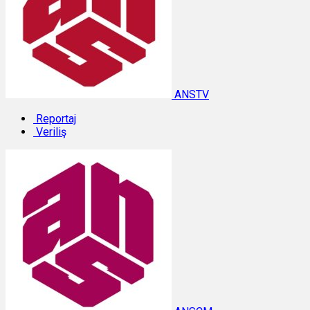
ANSTV
Reportaj
Veriliş