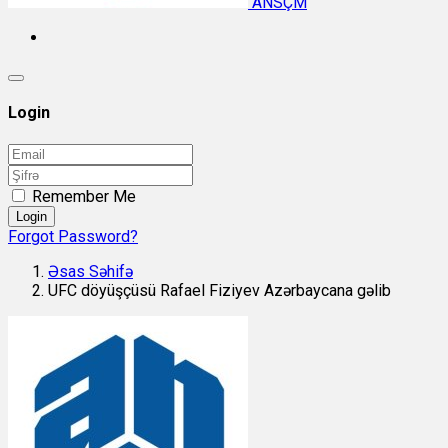
ANSÇM
Login
Remember Me
Login
Forgot Password?
Əsas Səhifə
UFC döyüşçüsü Rafael Fiziyev Azərbaycana gəlib