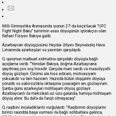
Milli Gimnastika Arenasında iyunun 27-də keçiriləcək "UFC
Fight Night Baku" turnirinin əsas döyüşünün iştirakçısı olan
Rafael Fiziyev Bakıya gəlib.
Azərbaycan döyüşçüsünü Heydər Əliyev Beynəlxalq Hava
Limanında azarkeşləri və yaxınları qarşılayıb.
O, qurumun mətbuat xidmətinə qarşıdakı döyüşlə bağlı
açıqlama verib: “Yenidən Bakıya, doğma Azərbaycana
qayıtmaq çox xoş hissdir. Qarşıda məni vacib və məsuliyyətli
döyüş gözləyir. Özümü əla hiss edirəm, motivasiyam
yüksəkdir və tam hazıram. Hazırda bütün diqqətim döyüşə
yönəlib və səbirsizliklə oktaqona çıxacağım anı gözləyirəm.
Şənbə günü azarkeşləri möhtəşəm döyüş gözləyir.
Azərbaycanlı ilə meksikalı üz-üzə gələndə, həmişə möhtəşəm
döyüş alınır. Bu dəfə də fərqli olmayacaq".
O, rəqibini incələdiklərini vurğulayıb: "Rəqibimin döyüşlərini
birinci raundda başa vurması ilə bağlı söhbətlərə gəlincə,