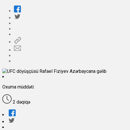
Oxuma müddəti:
2 dəqiqə