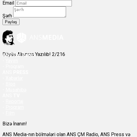
Email
Şərh
Paylaş
Döyüş Alnınıza Yazılıb! 2/216
ANS
ÇM Radio
-
Yayım
- Proqram
ANS
PRESS
-
Xəbərlər
-
Bloq
-
Müsahibə
ANS
TV
-
Reportaj
-
Proqram
-
Film
Bizə İnanın!
ANS Media-nın bölmələri olan ANS ÇM Radio, ANS Press və