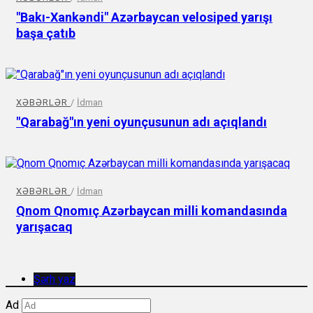
"Bakı-Xankəndi" Azərbaycan velosiped yarışı
başa çatıb
XƏBƏRLƏR
/
İdman
"Qarabağ"ın yeni oyunçusunun adı açıqlandı
XƏBƏRLƏR
/
İdman
Qnom Qnomıç Azərbaycan milli komandasında
yarışacaq
Şərh yaz
Ad