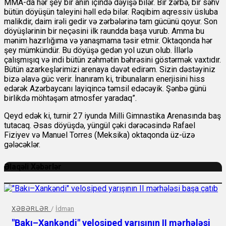
MMA-da hər şey bir anın içində dəyişə bilər. Bir zərbə, bir səhv
bütün döyüşün taleyini həll edə bilər. Rəqibim aqressiv üsluba
malikdir, daim irəli gedir və zərbələrinə tam gücünü qoyur. Son
döyüşlərinin bir neçəsini ilk raundda başa vurub. Amma bu
mənim hazırlığıma və yanaşmama təsir etmir. Oktaqonda hər
şey mümkündür. Bu döyüşə gedən yol uzun olub. İllərlə
çalışmışıq və indi bütün zəhmətin bəhrəsini göstərmək vaxtıdır.
Bütün azarkeşlərimizi arenaya dəvət edirəm. Sizin dəstəyiniz
bizə əlavə güc verir. İnanıram ki, tribunaların enerjisini hiss
edərək Azərbaycanı layiqincə təmsil edəcəyik. Şənbə günü
birlikdə möhtəşəm atmosfer yaradaq”.
Qeyd edək ki, turnir 27 iyunda Milli Gimnastika Arenasında baş
tutacaq. Əsas döyüşdə, yüngül çəki dərəcəsində Rafael
Fiziyev və Manuel Torres (Meksika) oktaqonda üz-üzə
gələcəklər.
Əlaqəli Xəbərlər
XƏBƏRLƏR
/
İdman
"Bakı–Xankəndi" velosiped yarışının II mərhələsi