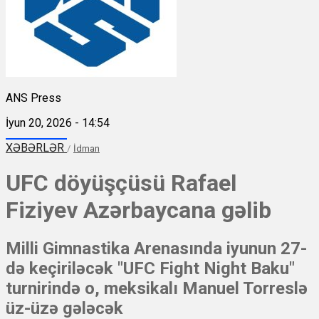
ANS Press
İyun 20, 2026 - 14:54
XƏBƏRLƏR
/
İdman
UFC döyüşçüsü Rafael
Fiziyev Azərbaycana gəlib
Milli Gimnastika Arenasında iyunun 27-
də keçiriləcək "UFC Fight Night Baku"
turnirində o, meksikalı Manuel Torreslə
üz-üzə gələcək