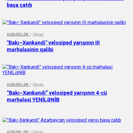
başa çatıb
XƏBƏRLƏR
/
İdman
"Bakı–Xankəndi" velosiped yarışının III
mərhələsinin qalibi
XƏBƏRLƏR
/
İdman
“Bakı–Xankəndi” velosiped yarışının 4-cü
mərhələsi YENİLƏNİB
XƏBƏRLƏR
/
İdman