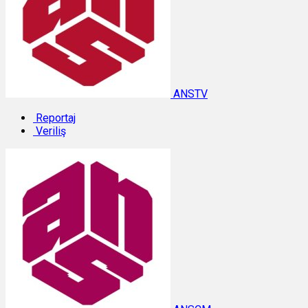
ANSTV
Reportaj
Veriliş