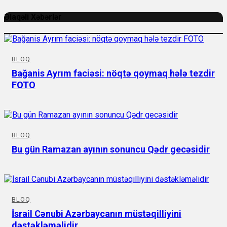
Əlaqəli Xəbərlər
BLOQ
Bağanis Ayrım faciəsi: nöqtə qoymaq hələ tezdir
FOTO
BLOQ
Bu gün Ramazan ayının sonuncu Qədr gecəsidir
BLOQ
İsrail Cənubi Azərbaycanın müstəqilliyini
dəstəkləməlidir