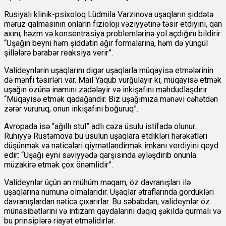
Rusiyalı klinik-psixoloq Lüdmila Varzinova uşaqların şiddətə
məruz qalmasının onların fizioloji vəziyyətinə təsir etdiyini, qan
axını, həzm və konsentrasiya problemlərinə yol açdığını bildirir:
“Uşağın beyni həm şiddətin ağır formalarına, həm də yüngül
şillələrə bərabər reaksiya verir”.
Valideynlərin uşaqlarını digər uşaqlarla müqayisə etmələrinin
də mənfi təsirləri var. Mail Yaqub vurğulayır ki, müqayisə etmək
uşağın özünə inamını zədələyir və inkişafını məhdudlaşdırır:
“Müqayisə etmək qadağandır. Biz uşağımıza mənəvi cəhətdən
zərər vururuq, onun inkişafını boğuruq”.
Avropada isə “ağıllı stul” adlı cəza üsulu istifadə olunur.
Ruhiyyə Rüstəmova bu üsulun uşaqlara etdikləri hərəkətləri
düşünmək və nəticələri qiymətləndirmək imkanı verdiyini qeyd
edir: “Uşağı eyni səviyyədə qarşısında əyləşdirib onunla
müzakirə etmək çox önəmlidir”.
Valideynlər üçün ən mühüm məqam, öz davranışları ilə
uşaqlarına nümunə olmalarıdır. Uşaqlar ətraflarında gördükləri
davranışlardan nəticə çıxarırlar. Bu səbəbdən, valideynlər öz
münasibətlərini və intizam qaydalarını dəqiq şəkildə qurmalı və
bu prinsiplərə riayət etməlidirlər.