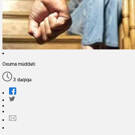
Oxuma müddəti:
3 dəqiqə