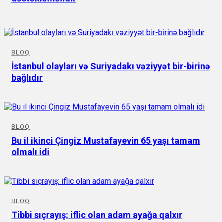
BLOQ
İstanbul olayları və Suriyadakı vəziyyət bir-birinə
bağlıdır
BLOQ
Bu il ikinci Çingiz Mustafayevin 65 yaşı tamam
olmalı idi
BLOQ
Tibbi sıçrayış: iflic olan adam ayağa qalxır