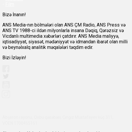
-
Film
Bizə İnanın!
ANS Media-nın bölmələri olan ANS ÇM Radio, ANS Press və
ANS TV 1988-ci ildən milyonlarla insana Dəqiq, Qərəzsiz və
Vicdanlı multimedia xəbərləri çatdırır. ANS Media maliyyə,
iqtisadiyyat, siyasət, mədəniyyət və idmandan ibarət olan milli
və beynəlxalq analitik məqalələri təqdim edir.
Bizi İzləyin!
Abşeron rayonu, Qobu qəsəbəsi, Çingiz Mustafayev küç 311,
VÖEN:1700455151