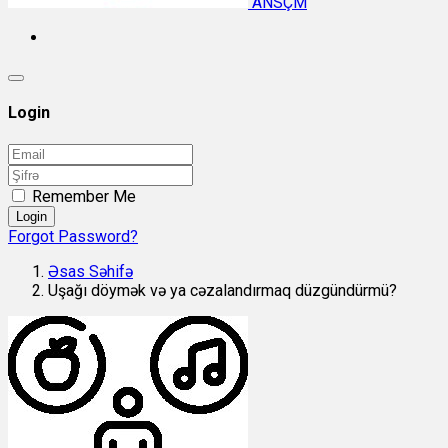
ANSÇM
Login
Remember Me
Login
Forgot Password?
Əsas Səhifə
Uşağı döymək və ya cəzalandırmaq düzgündürmü?