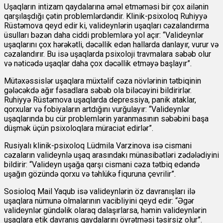
Uşaqların intizam qaydalarına əməl etməməsi bir çox ailənin
qarşılaşdığı çətin problemlərdəndir. Klinik-psixoloq Ruhiyyə
Rüstəmova qeyd edir ki, valideynlərin uşaqları cəzalandırma
üsulları bəzən daha ciddi problemlərə yol açır: “Valideynlər
uşaqlarını çox hərəkətli, dəcəllik edən hallarda danlayır, vurur və
cəzalandırır. Bu isə uşaqlarda psixoloji travmalara səbəb olur
və nəticədə uşaqlar daha çox dəcəllik etməyə başlayır”.
Mütəxəssislər uşaqlara müxtəlif cəza növlərinin tətbiqinin
gələcəkdə ağır fəsadlara səbəb ola biləcəyini bildirirlər.
Ruhiyyə Rüstəmova uşaqlarda depressiya, panik ataklar,
qorxular və fobiyaların artdığını vurğulayır: “Valideynlər
uşaqlarında bu cür problemlərin yaranmasının səbəbini başa
düşmək üçün psixoloqlara müraciət edirlər”.
Rusiyalı klinik-psixoloq Lüdmila Varzinova isə cismani
cəzaların valideynlə uşaq arasındakı münasibətləri zədələdiyini
bildirir: “Valideyn uşağa qarşı cismani cəza tətbiq edəndə
uşağın gözündə qorxu və təhlükə fiquruna çevrilir”.
Sosioloq Mail Yaqub isə valideynlərin öz davranışları ilə
uşaqlara nümunə olmalarının vacibliyini qeyd edir: “Əgər
valideynlər gündəlik olaraq dalaşırlarsa, həmin valideynlərin
uşaqlara etik davranış qaydalarını öyrətməsi təsirsiz olur”.