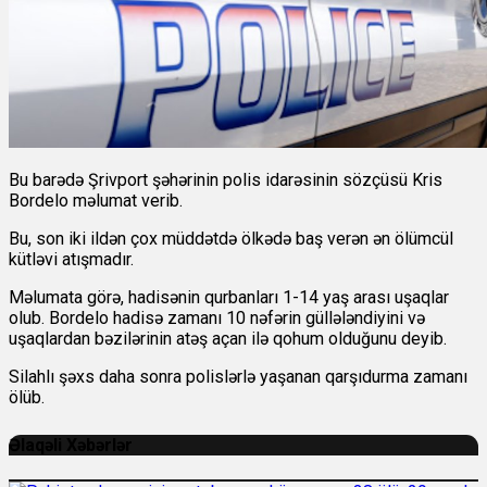
Bu barədə Şrivport şəhərinin polis idarəsinin sözçüsü Kris
Bordelo məlumat verib.
Bu, son iki ildən çox müddətdə ölkədə baş verən ən ölümcül
kütləvi atışmadır.
Məlumata görə, hadisənin qurbanları 1-14 yaş arası uşaqlar
olub. Bordelo hadisə zamanı 10 nəfərin güllələndiyini və
uşaqlardan bəzilərinin atəş açan ilə qohum olduğunu deyib.
Silahlı şəxs daha sonra polislərlə yaşanan qarşıdurma zamanı
ölüb.
Əlaqəli Xəbərlər