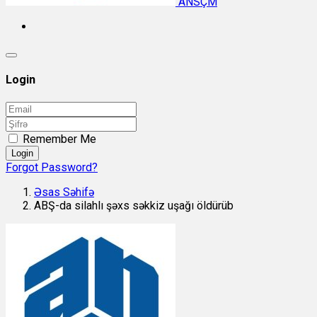
ANSÇM
Login
Remember Me
Login
Forgot Password?
Əsas Səhifə
ABŞ-da silahlı şəxs səkkiz uşağı öldürüb