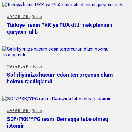
XƏBƏRLƏR
/
Terror
Türkiyə İranın PKK-ya PUA ötürmək planının
qarşısını alıb
XƏBƏRLƏR
/
Terror
Səfirliyimizə hücum edən terrorçunun ölüm
hökmü təsdiqləndi
XƏBƏRLƏR
/
Terror
SDF/PKK/YPG rəsmi Dəməşqə tabe olmaq
istəmir