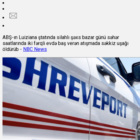
ABŞ-ın Luiziana ştatında silahlı şəxs bazar günü səhər
saatlarında iki fərqli evdə baş verən atışmada səkkiz uşağı
öldürüb -
NBC News