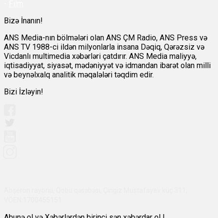
-
Film
Bizə İnanın!
ANS Media-nın bölmələri olan ANS ÇM Radio, ANS Press və
ANS TV 1988-ci ildən milyonlarla insana Dəqiq, Qərəzsiz və
Vicdanlı multimedia xəbərləri çatdırır. ANS Media maliyyə,
iqtisadiyyat, siyasət, mədəniyyət və idmandan ibarət olan milli
və beynəlxalq analitik məqalələri təqdim edir.
Bizi İzləyin!
Abşeron rayonu, Qobu qəsəbəsi, Çingiz Mustafayev küç 311,
VÖEN:1700455151
Abunə ol və Xəbərlərdən birinci sən xəbərdar ol !