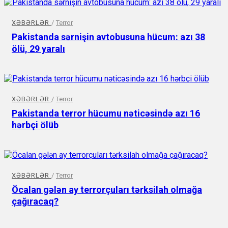
XƏBƏRLƏR
/
Terror
Pakistanda sərnişin avtobusuna hücum: azı 38
ölü, 29 yaralı
XƏBƏRLƏR
/
Terror
Pakistanda terror hücumu nəticəsində azı 16
hərbçi ölüb
XƏBƏRLƏR
/
Terror
Öcalan gələn ay terrorçuları tərksilah olmağa
çağıracaq?