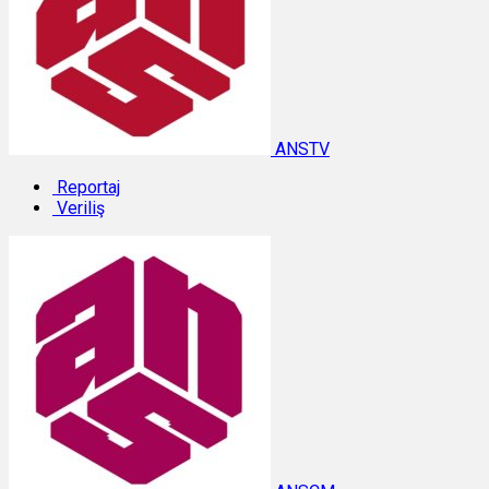
ANSTV
Reportaj
Veriliş