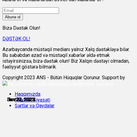
Abunə ol
Bizə Dəstək Olun!
DƏSTƏK OL!
Azərbaycanda müstəqil medianı yalnız Xalq dəstəkləyə bilər.
Bu səbəbdən azad və müstəqil xəbərlər əldə etmək
istəyirsinizsə, bizə dəstək olun! Biz Xalqın dəstəyi olmadan,
fəaliyyət göstərə bilmərik.
Copyright 2023 ANS - Bütün Hüquqlar Qorunur. Support by
Scorpion
Haqqımızda
Nov 21, 2024
Dec 21, 2024
Jan 10, 2025
Jan 12, 2025
Jan 22, 2025
Jan 27, 2025
Məxfilik Siyasəti
Şərtlər və Qaydalar