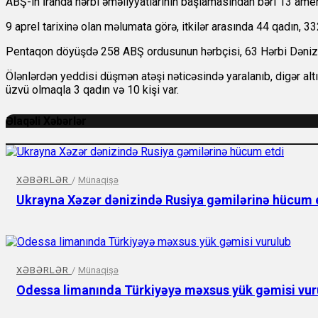
ABŞ-ın İranda hərbi əməliyyatlarının başlamasından bəri 13 ameri
9 aprel tarixinə olan məlumata görə, itkilər arasında 44 qadın, 3
Pentaqon döyüşdə 258 ABŞ ordusunun hərbçisi, 63 Hərbi Dəniz Qü
Ölənlərdən yeddisi düşmən atəşi nəticəsində yaralanıb, digər altı
üzvü olmaqla 3 qadın və 10 kişi var.
Əlaqəli Xəbərlər
XƏBƏRLƏR
/
Münaqişə
Ukrayna Xəzər dənizində Rusiya gəmilərinə hücum 
XƏBƏRLƏR
/
Münaqişə
Odessa limanında Türkiyəyə məxsus yük gəmisi vur