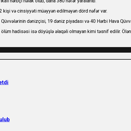
kalı hərbçi həlak olub, daha 380 nəfər yaralanıb.
32 kişi və cinsiyyəti müəyyən edilməyən dörd nəfər var.
vvələrinin dənizçisi, 19 dəniz piyadası və 40 Hərbi Hava Qüvvəl
 ölüm hadisəsi isə döyüşlə əlaqəli olmayan kimi təsnif edilir. Ölə
etdi
ulub