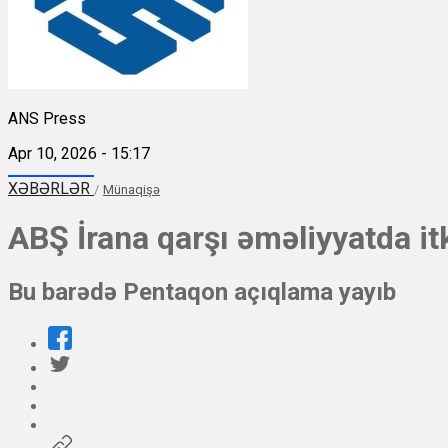
ANS Press
Apr 10, 2026 - 15:17
XƏBƏRLƏR
/
Münaqişə
ABŞ İrana qarşı əməliyyatda it
Bu barədə Pentaqon açıqlama yayıb