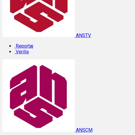
ANSTV
Reportaj
Veriliş
ANSÇM