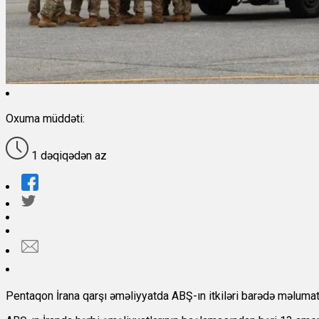
Oxuma müddəti:
1 dəqiqədən az
Pentaqon İrana qarşı əməliyyatda ABŞ-ın itkiləri barədə məlumat