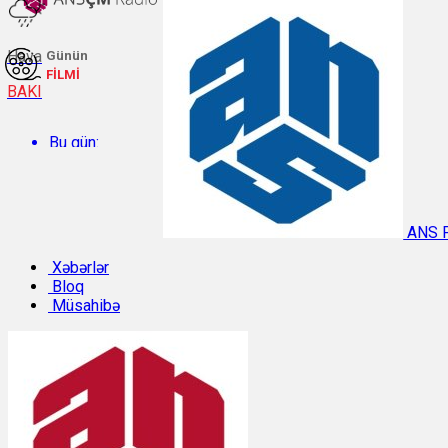
Hava
Günün
FİLMİ
BAKI
Bu gün:
Temperatur: 27.2°C. Rütubət: 55%.
ANS 
Sabah:
Xəbərlər
Bloq
Müsahibə
Temperatur: 28.3°C. Rütubət: 57%.