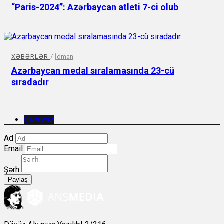
“Paris-2024”: Azərbaycan atleti 7-ci olub
XƏBƏRLƏR
/
İdman
Azərbaycan medal sıralamasında 23-cü
sıradadır
Şərh yaz
Ad
Email
Şərh
Paylaş