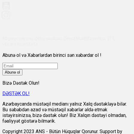
Abşeron rayonu, Qobu qəsəbəsi, Çingiz Mustafayev küç 311,
VÖEN:1700455151
Abunə ol və Xəbərlərdən birinci sən xəbərdar ol !
Abunə ol
Bizə Dəstək Olun!
DƏSTƏK OL!
Azərbaycanda müstəqil medianı yalnız Xalq dəstəkləyə bilər.
Bu səbəbdən azad və müstəqil xəbərlər əldə etmək
istəyirsinizsə, bizə dəstək olun! Biz Xalqın dəstəyi olmadan,
fəaliyyət göstərə bilmərik.
Copyright 2023 ANS - Bütün Hüquqlar Qorunur. Support by