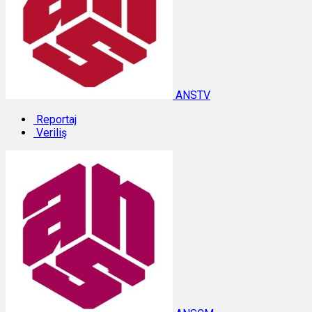
ANSTV
Reportaj
Veriliş