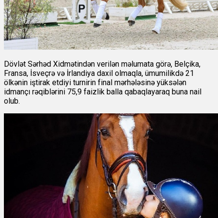
Dövlət Sərhəd Xidmətindən verilən məlumata görə, Belçika,
Fransa, İsveçrə və İrlandiya daxil olmaqla, ümumilikdə 21
ölkənin iştirak etdiyi turnirin final mərhələsinə yüksələn
idmançı rəqiblərini 75,9 faizlik balla qabaqlayaraq buna nail
olub.