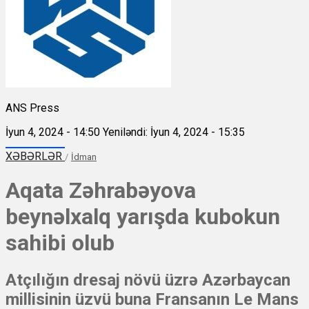
ANS Press
İyun 4, 2024 - 14:50
Yeniləndi: İyun 4, 2024 - 15:35
XƏBƏRLƏR
/
İdman
Aqata Zəhrabəyova
beynəlxalq yarışda kubokun
sahibi olub
Atçılığın dresaj növü üzrə Azərbaycan
millisinin üzvü buna Fransanın Le Mans