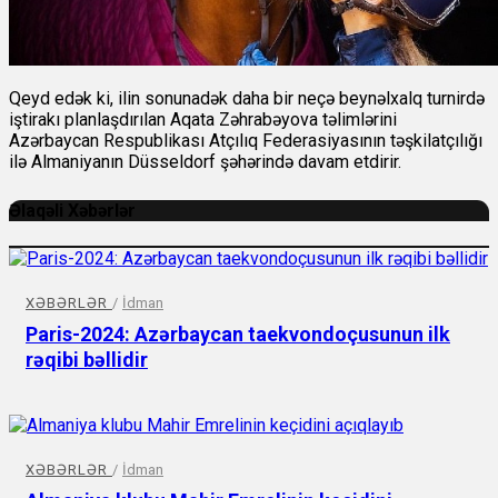
Qeyd edək ki, ilin sonunadək daha bir neçə beynəlxalq turnirdə
iştirakı planlaşdırılan Aqata Zəhrabəyova təlimlərini
Azərbaycan Respublikası Atçılıq Federasiyasının təşkilatçılığı
ilə Almaniyanın Düsseldorf şəhərində davam etdirir.
Əlaqəli Xəbərlər
XƏBƏRLƏR
/
İdman
Paris-2024: Azərbaycan taekvondoçusunun ilk
rəqibi bəllidir
XƏBƏRLƏR
/
İdman