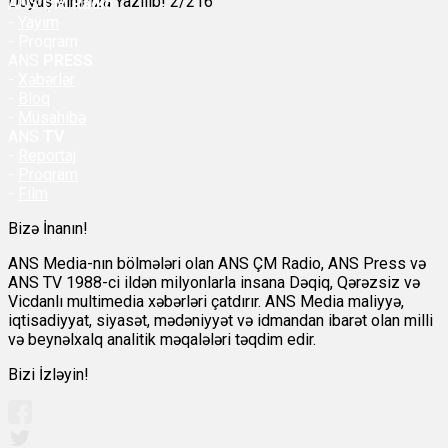
Döyüş Alnınıza Yazılıb! 2/216
ANS
ÇM Radio
-
Yayım
- Proqram
ANS
PRESS
-
Xəbərlər
-
Bloq
-
Müsahibə
ANS
TV
-
Reportaj
-
Proqram
-
Film
Bizə İnanın!
ANS Media-nın bölmələri olan ANS ÇM Radio, ANS Press və
ANS TV 1988-ci ildən milyonlarla insana Dəqiq, Qərəzsiz və
Vicdanlı multimedia xəbərləri çatdırır. ANS Media maliyyə,
iqtisadiyyat, siyasət, mədəniyyət və idmandan ibarət olan milli
və beynəlxalq analitik məqalələri təqdim edir.
Bizi İzləyin!