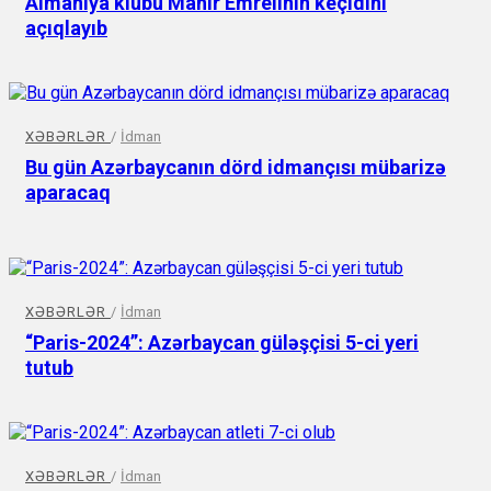
Almaniya klubu Mahir Emrelinin keçidini
açıqlayıb
XƏBƏRLƏR
/
İdman
Bu gün Azərbaycanın dörd idmançısı mübarizə
aparacaq
XƏBƏRLƏR
/
İdman
“Paris-2024”: Azərbaycan güləşçisi 5-ci yeri
tutub
XƏBƏRLƏR
/
İdman