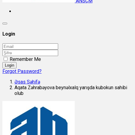
ANSÇM
Login
Remember Me
Login
Forgot Password?
Əsas Səhifə
Aqata Zəhrabəyova beynəlxalq yarışda kubokun sahibi
olub