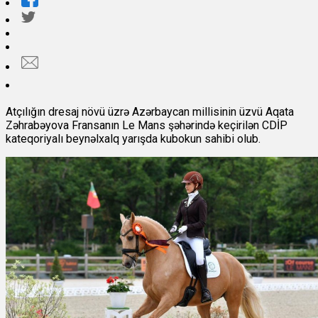
Atçılığın dresaj növü üzrə Azərbaycan millisinin üzvü Aqata
Zəhrabəyova Fransanın Le Mans şəhərində keçirilən CDİP
kateqoriyalı beynəlxalq yarışda kubokun sahibi olub.