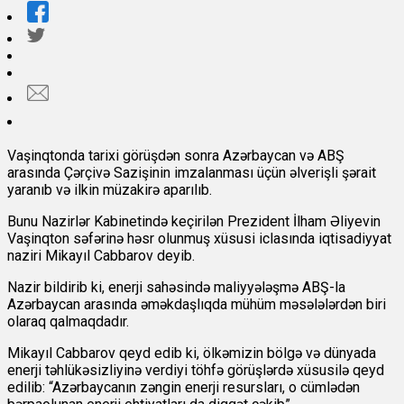
Vaşinqtonda tarixi görüşdən sonra Azərbaycan və ABŞ
arasında Çərçivə Sazişinin imzalanması üçün əlverişli şərait
yaranıb və ilkin müzakirə aparılıb.
Bunu Nazirlər Kabinetində keçirilən Prezident İlham Əliyevin
Vaşinqton səfərinə həsr olunmuş xüsusi iclasında iqtisadiyyat
naziri Mikayıl Cabbarov deyib.
Nazir bildirib ki, enerji sahəsində maliyyələşmə ABŞ-la
Azərbaycan arasında əməkdaşlıqda mühüm məsələlərdən biri
olaraq qalmaqdadır.
Mikayıl Cabbarov qeyd edib ki, ölkəmizin bölgə və dünyada
enerji təhlükəsizliyinə verdiyi töhfə görüşlərdə xüsusilə qeyd
edilib: “Azərbaycanın zəngin enerji resursları, o cümlədən