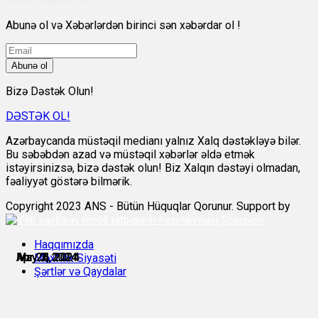
Abunə ol və Xəbərlərdən birinci sən xəbərdar ol !
Abunə ol
Bizə Dəstək Olun!
DƏSTƏK OL!
Azərbaycanda müstəqil medianı yalnız Xalq dəstəkləyə bilər.
Bu səbəbdən azad və müstəqil xəbərlər əldə etmək
istəyirsinizsə, bizə dəstək olun! Biz Xalqın dəstəyi olmadan,
fəaliyyət göstərə bilmərik.
Copyright 2023 ANS - Bütün Hüquqlar Qorunur. Support by
Scorpion
Haqqımızda
Apr 24, 2024
Apr 25, 2024
Apr 28, 2024
May 2, 2024
May 3, 2024
May 7, 2024
Məxfilik Siyasəti
Şərtlər və Qaydalar