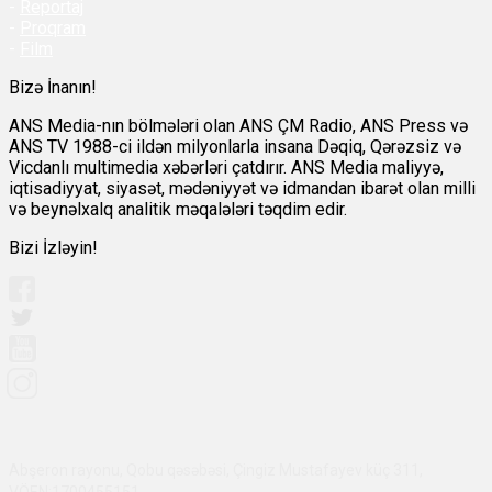
-
Reportaj
-
Proqram
-
Film
Bizə İnanın!
ANS Media-nın bölmələri olan ANS ÇM Radio, ANS Press və
ANS TV 1988-ci ildən milyonlarla insana Dəqiq, Qərəzsiz və
Vicdanlı multimedia xəbərləri çatdırır. ANS Media maliyyə,
iqtisadiyyat, siyasət, mədəniyyət və idmandan ibarət olan milli
və beynəlxalq analitik məqalələri təqdim edir.
Bizi İzləyin!
Abşeron rayonu, Qobu qəsəbəsi, Çingiz Mustafayev küç 311,
VÖEN:1700455151