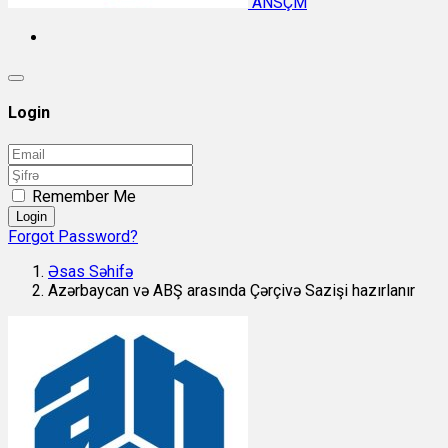
ANSÇM
Login
Remember Me
Login
Forgot Password?
Əsas Səhifə
Azərbaycan və ABŞ arasında Çərçivə Sazişi hazırlanır