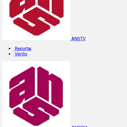
ANSTV
Reportaj
Veriliş