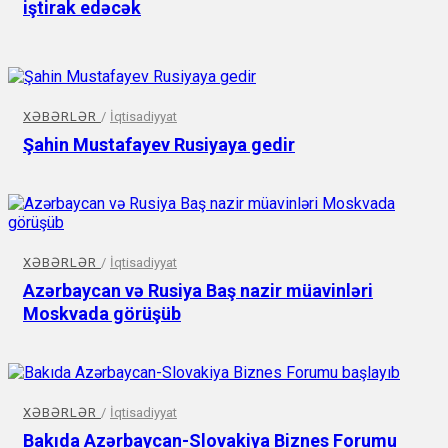
iştirak edəcək
XƏBƏRLƏR
/
İqtisadiyyat
Şahin Mustafayev Rusiyaya gedir
XƏBƏRLƏR
/
İqtisadiyyat
Azərbaycan və Rusiya Baş nazir müavinləri
Moskvada görüşüb
XƏBƏRLƏR
/
İqtisadiyyat
Bakıda Azərbaycan-Slovakiya Biznes Forumu