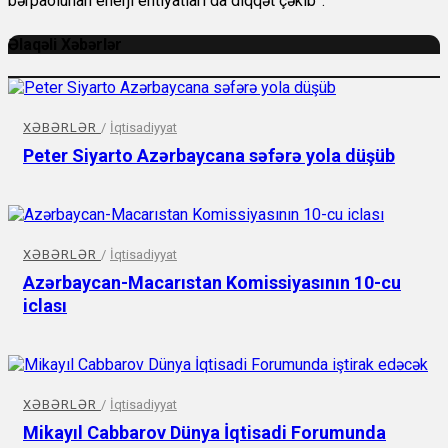
bərpaolunan enerji ehtiyatları da diqqət çəkib”.
Əlaqəli Xəbərlər
XƏBƏRLƏR
/
İqtisadiyyat
Peter Siyarto Azərbaycana səfərə yola düşüb
XƏBƏRLƏR
/
İqtisadiyyat
Azərbaycan-Macarıstan Komissiyasının 10-cu
iclası
XƏBƏRLƏR
/
İqtisadiyyat
Mikayıl Cabbarov Dünya İqtisadi Forumunda