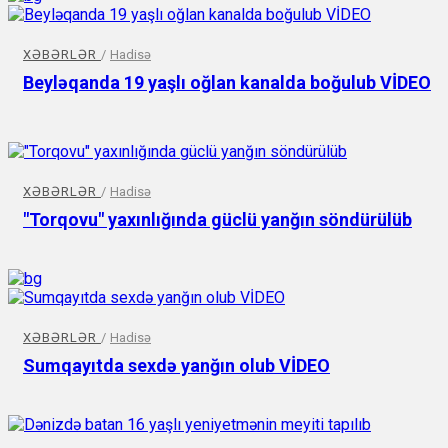
XƏBƏRLƏR
/
Hadisə
Beyləqanda 19 yaşlı oğlan kanalda boğulub VİDEO
XƏBƏRLƏR
/
Hadisə
"Torqovu" yaxınlığında güclü yanğın söndürülüb
XƏBƏRLƏR
/
Hadisə
Sumqayıtda sexdə yanğın olub VİDEO