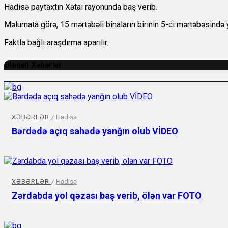
Hadisə paytaxtın Xətai rayonunda baş verib.
Məlumata görə, 15 mərtəbəli binaların birinin 5-ci mərtəbəsində 
Faktla bağlı araşdırma aparılır.
Əlaqəli Xəbərlər
XƏBƏRLƏR
/
Hadisə
Bərdədə açıq sahədə yanğın olub VİDEO
XƏBƏRLƏR
/
Hadisə
Zərdabda yol qəzası baş verib, ölən var FOTO