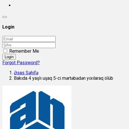
Login
Remember Me
Login
Forgot Password?
Əsas Səhifə
Bakıda 4 yaşlı uşaq 5-ci mərtəbədən yıxılaraq ölüb