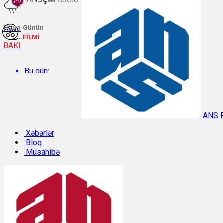
Hava
Günün
FİLMİ
BAKI
Bu gün:
Temperatur: 29.9°C. Rütubət: 48%.
ANS 
Sabah:
Xəbərlər
Bloq
Müsahibə
Temperatur: 31°C. Rütubət: 42%.