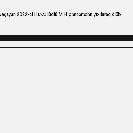
yaşayan 2022-ci il təvəllüdlü M.H. pəncərədən yıxılaraq ölüb.