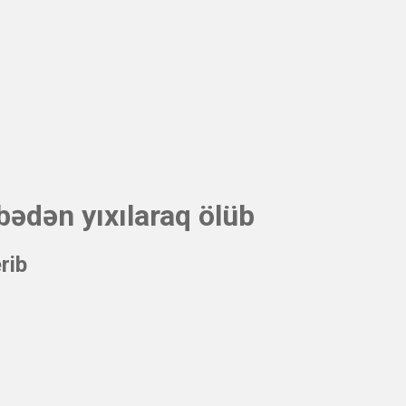
bədən yıxılaraq ölüb
rib