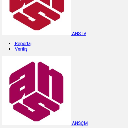
ANSTV
Reportaj
Veriliş
ANSÇM