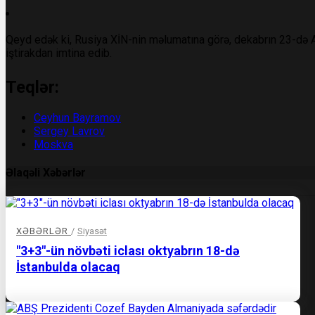
Qeyd edək ki, Rusiya XİN-nin məlumatına görə, dekabrın 23-də Azə
iştirakdan imtina edib.
Teqlər:
Ceyhun Bayramov
Sergey Lavrov
Moskva
Əlaqəli Xəbərlər
XƏBƏRLƏR
/
Siyasət
"3+3"-ün növbəti iclası oktyabrın 18-də
İstanbulda olacaq