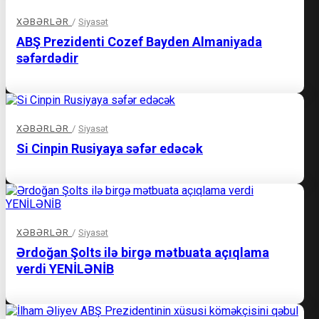
XƏBƏRLƏR
/
Siyasət
ABŞ Prezidenti Cozef Bayden Almaniyada
səfərdədir
XƏBƏRLƏR
/
Siyasət
Si Cinpin Rusiyaya səfər edəcək
XƏBƏRLƏR
/
Siyasət
Ərdoğan Şolts ilə birgə mətbuata açıqlama
verdi YENİLƏNİB