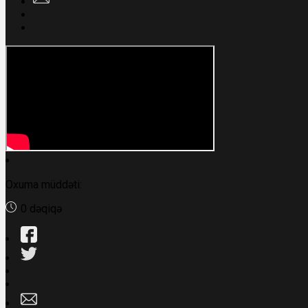
Oxuma müddəti:
0 dəqiqə