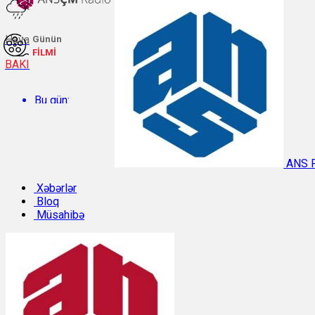
Hava
Günün
FİLMİ
BAKI
Bu gün:
Temperatur: 27.5°C. Rütubət: 59%.
ANS 
Sabah:
Xəbərlər
Bloq
Müsahibə
Temperatur: 31.3°C. Rütubət: 40%.