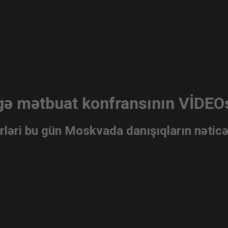
gə mətbuat konfransının VİDEO
rləri bu gün Moskvada danışıqların nəticəs