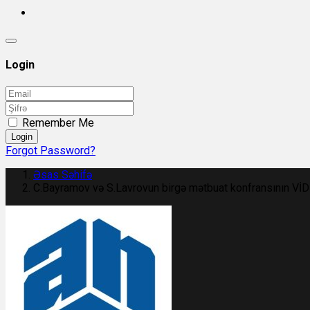
Login
Remember Me
Login
Forgot Password?
Əsas Səhifə
C.Bayramov və S.Lavrovun birgə mətbuat konfransının Vİ