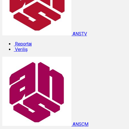
ANSTV
Reportaj
Veriliş
ANSÇM