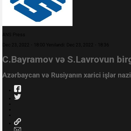
ANS Press
Dec 23, 2022 - 18:00
Yeniləndi: Dec 23, 2022 - 18:36
C.Bayramov və S.Lavrovun bir
Azərbaycan və Rusiyanın xarici işlər nazi