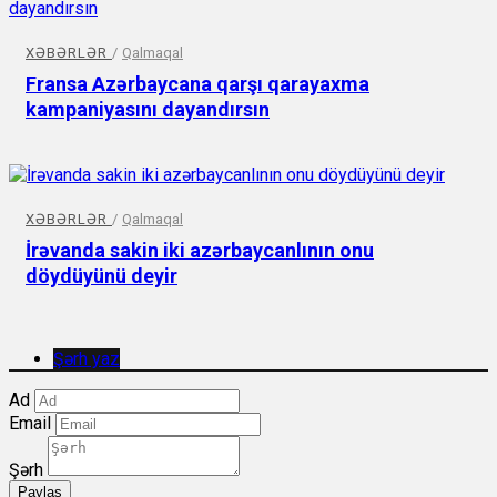
XƏBƏRLƏR
/
Qalmaqal
Fransa Azərbaycana qarşı qarayaxma
kampaniyasını dayandırsın
XƏBƏRLƏR
/
Qalmaqal
İrəvanda sakin iki azərbaycanlının onu
döydüyünü deyir
Şərh yaz
Ad
Email
Şərh
Paylaş