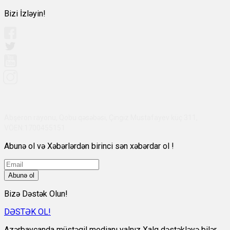
Bizi İzləyin!
Abşeron rayonu, Qobu qəsəbəsi, Çingiz Mustafayev küç 311,
VÖEN:1700455151
Abunə ol və Xəbərlərdən birinci sən xəbərdar ol !
Abunə ol
Bizə Dəstək Olun!
DƏSTƏK OL!
Azərbaycanda müstəqil medianı yalnız Xalq dəstəkləyə bilər.