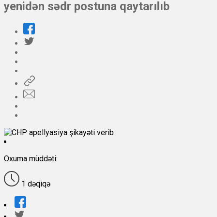
yenidən sədr postuna qaytarılıb
Oxuma müddəti:
1 dəqiqə