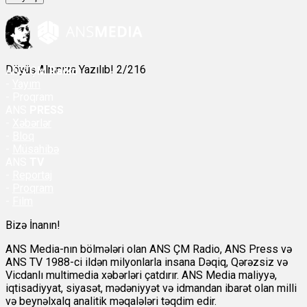
Döyüş Alnınıza Yazılıb! 2/216
ANS
ÇM Radio
-
Yayım
- Proqram
ANS
PRESS
-
Xəbərlər
-
Bloq
-
Müsahibə
ANS
TV
-
Reportaj
-
Proqram
-
Film
Bizə İnanın!
ANS Media-nın bölmələri olan ANS ÇM Radio, ANS Press və
ANS TV 1988-ci ildən milyonlarla insana Dəqiq, Qərəzsiz və
Vicdanlı multimedia xəbərləri çatdırır. ANS Media maliyyə,
iqtisadiyyat, siyasət, mədəniyyət və idmandan ibarət olan milli
və beynəlxalq analitik məqalələri təqdim edir.