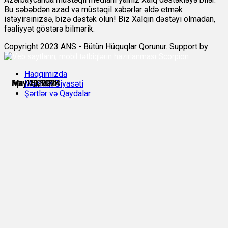
Bu səbəbdən azad və müstəqil xəbərlər əldə etmək
istəyirsinizsə, bizə dəstək olun! Biz Xalqın dəstəyi olmadan,
fəaliyyət göstərə bilmərik.
Copyright 2023 ANS - Bütün Hüquqlar Qorunur. Support by
Scorpion
Haqqımızda
Apr 18, 2024
May 1, 2024
May 10, 2024
May 11, 2024
May 16, 2024
May 20, 2024
Məxfilik Siyasəti
Şərtlər və Qaydalar