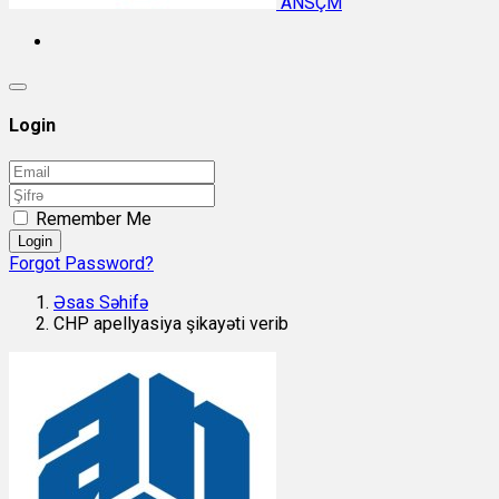
ANSÇM
Login
Remember Me
Login
Forgot Password?
Əsas Səhifə
CHP apellyasiya şikayəti verib