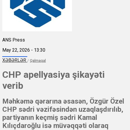
ANS Press
May 22, 2026 - 13:30
XƏBƏRLƏR
/
Qalmaqal
CHP apellyasiya şikayəti
verib
Məhkəmə qərarına əsasən, Özgür Özel
CHP sədri vəzifəsindən uzaqlaşdırılıb,
partiyanın keçmiş sədri Kamal
Kılıçdaroğlu isə müvəqqəti olaraq