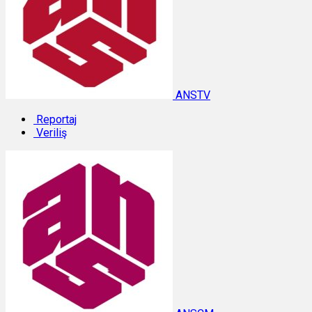
ANSTV
Reportaj
Veriliş