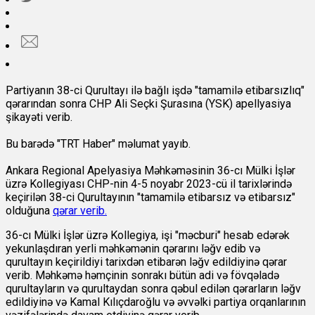
Partiyanın 38-ci Qurultayı ilə bağlı işdə "tamamilə etibarsızlıq"
qərarından sonra CHP Ali Seçki Şurasına (YSK) apellyasiya
şikayəti verib.
Bu barədə "TRT Haber" məlumat yayıb.
Ankara Regional Apelyasiya Məhkəməsinin 36-cı Mülki İşlər
üzrə Kollegiyası CHP-nin 4-5 noyabr 2023-cü il tarixlərində
keçirilən 38-ci Qurultayının "tamamilə etibarsız və etibarsız"
olduğuna
qərar verib.
36-cı Mülki İşlər üzrə Kollegiya, işi "məcburi" hesab edərək
yekunlaşdıran yerli məhkəmənin qərarını ləğv edib və
qurultayın keçirildiyi tarixdən etibarən ləğv edildiyinə qərar
verib. Məhkəmə həmçinin sonrakı bütün adi və fövqəladə
qurultayların və qurultaydan sonra qəbul edilən qərarların ləğv
edildiyinə və Kamal Kılıçdaroğlu və əvvəlki partiya orqanlarının