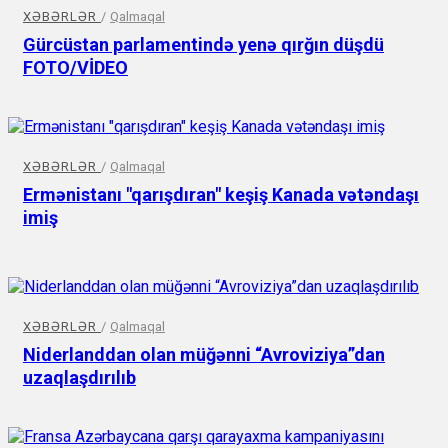
XƏBƏRLƏR
/
Qalmaqal
Gürcüstan parlamentində yenə qırğın düşdü
FOTO/VİDEO
XƏBƏRLƏR
/
Qalmaqal
Ermənistanı "qarışdıran" keşiş Kanada vətəndaşı
imiş
XƏBƏRLƏR
/
Qalmaqal
Niderlanddan olan müğənni “Avroviziya”dan
uzaqlaşdırılıb