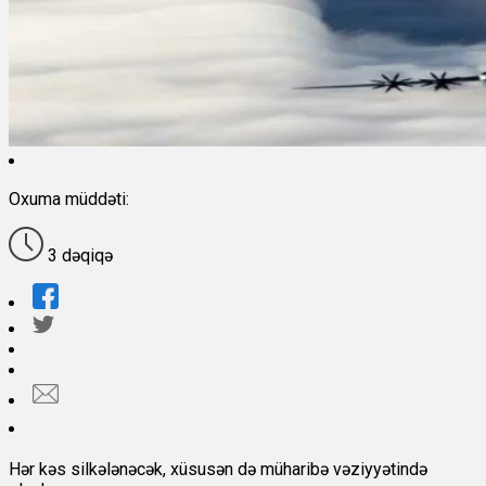
Oxuma müddəti:
3 dəqiqə
Hər kəs silkələnəcək, xüsusən də müharibə vəziyyətində