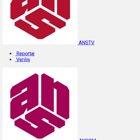
ANSTV
Reportaj
Veriliş