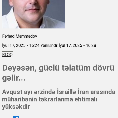
Fərhad Məmmədov
İyul 17, 2025 - 16:24
Yeniləndi: İyul 17, 2025 - 16:28
BLOQ
Deyəsən, güclü təlatüm dövrü
gəlir...
Avqust ayı ərzində İsraillə İran arasında
müharibənin təkrarlanma ehtimalı
yüksəkdir