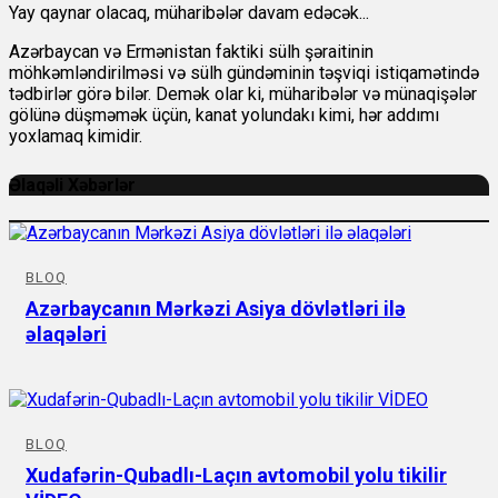
Yay qaynar olacaq, müharibələr davam edəcək...
Azərbaycan və Ermənistan faktiki sülh şəraitinin
möhkəmləndirilməsi və sülh gündəminin təşviqi istiqamətində
tədbirlər görə bilər. Demək olar ki, müharibələr və münaqişələr
gölünə düşməmək üçün, kanat yolundakı kimi, hər addımı
yoxlamaq kimidir.
Əlaqəli Xəbərlər
BLOQ
Azərbaycanın Mərkəzi Asiya dövlətləri ilə
əlaqələri
BLOQ
Xudafərin-Qubadlı-Laçın avtomobil yolu tikilir