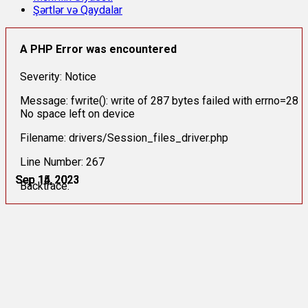
Şərtlər və Qaydalar
A PHP Error was encountered
Severity: Notice
Message: fwrite(): write of 287 bytes failed with errno=28
No space left on device
Filename: drivers/Session_files_driver.php
Line Number: 267
Sep 14, 2023
Sep 14, 2023
Sep 14, 2023
Sep 14, 2023
Sep 15, 2023
Sep 15, 2023
Backtrace: