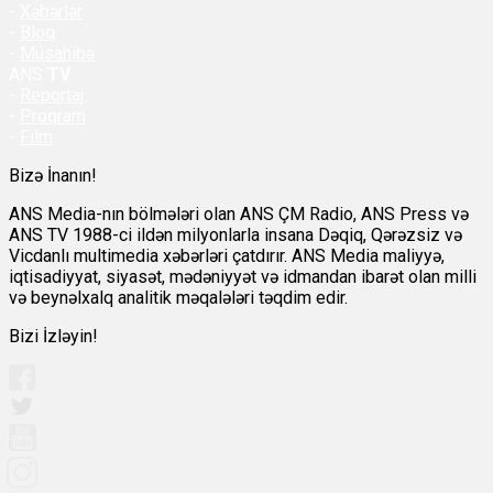
-
Xəbərlər
-
Bloq
-
Müsahibə
ANS
TV
-
Reportaj
-
Proqram
-
Film
Bizə İnanın!
ANS Media-nın bölmələri olan ANS ÇM Radio, ANS Press və
ANS TV 1988-ci ildən milyonlarla insana Dəqiq, Qərəzsiz və
Vicdanlı multimedia xəbərləri çatdırır. ANS Media maliyyə,
iqtisadiyyat, siyasət, mədəniyyət və idmandan ibarət olan milli
və beynəlxalq analitik məqalələri təqdim edir.
Bizi İzləyin!