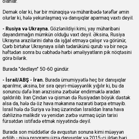
olanlar.
Demək olar ki, hər bir münaqişə və müharibədə tərəflər əmin
olurlar ki, hələ yekunlaşmaq və danışıqlar aparmaq vaxtı deyil.
- Rusiya və Ukrayna.
Gözlənildiyi kimi, yay müharibəni
dayandırmağın mümkün olduğu vaxt deyil. Əksinə, Rusiya
Ukrayna ərazilərini daha da işğal etməyə çalışır və görünür,
Qərb birtəhər Ukraynaya silah tədarükünü qurub və bir neçə
həftədən sonra bu cəbhədə hərbi əməliyyatların pik nöqtəsini
görə bilərik.
Burada "dedlayn" 50-60 gündür.
- İsrail/ABŞ - İran.
Burada ümumiyyətlə heç bir danışıqlar
aparılmır, əksinə, bir sıra qeyri-müəyyənlik yığılır ki, bu da
sonuncu dəfə İran ərazisinə zərbələr endirməklə aradan
qaldırılıb. İran Çindən və qismən də Rusiyadan böyük dəstək
alsa da, hələ də öz hava məkanına nəzarəti bərpa etməyib.
İsrail hələ də Suriya və İraq üzərindən İsraildən İrana hava
dəhlizinə malikdir və yenidən zərbə vurmaq üçün tarixi
fürsətdən istifadə etmək niyyətində deyil.
Burada son müddətlər də avqustun sonuna kimi müəyyən
edilib - nüvə proqramı üzrə danışıqlar və 2015-ci ildən bəri