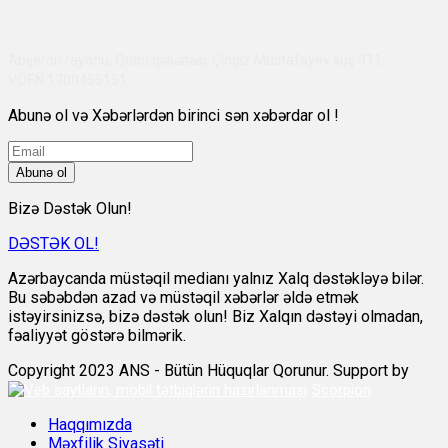
Abşeron rayonu, Qobu qəsəbəsi, Çingiz Mustafayev küç 311,
VÖEN:1700455151
Abunə ol və Xəbərlərdən birinci sən xəbərdar ol !
Abunə ol
Bizə Dəstək Olun!
DƏSTƏK OL!
Azərbaycanda müstəqil medianı yalnız Xalq dəstəkləyə bilər.
Bu səbəbdən azad və müstəqil xəbərlər əldə etmək
istəyirsinizsə, bizə dəstək olun! Biz Xalqın dəstəyi olmadan,
fəaliyyət göstərə bilmərik.
Copyright 2023 ANS - Bütün Hüquqlar Qorunur. Support by
Scorpion
Haqqımızda
Məxfilik Siyasəti