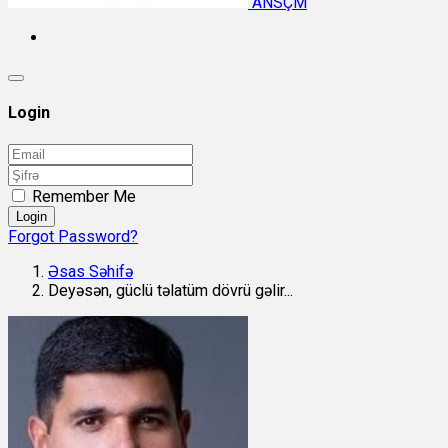
ANSÇM
Login
Remember Me
Login
Forgot Password?
Əsas Səhifə
Deyəsən, güclü təlatüm dövrü gəlir...