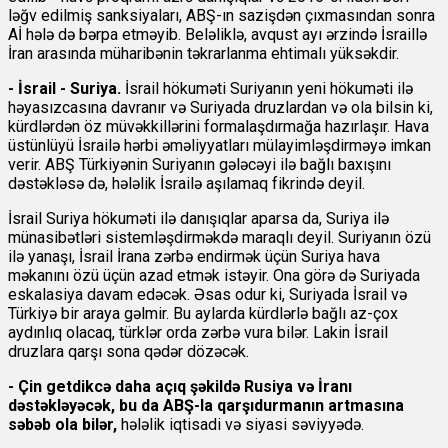
ləğv edilmiş sanksiyaları, ABŞ-ın sazişdən çıxmasından sonra
Aİ hələ də bərpa etməyib. Beləliklə, avqust ayı ərzində İsraillə
İran arasında müharibənin təkrarlanma ehtimalı yüksəkdir.
- İsrail - Suriya.
İsrail hökuməti Suriyanın yeni hökuməti ilə
həyasızcasına davranır və Suriyada druzlardan və ola bilsin ki,
kürdlərdən öz müvəkkillərini formalaşdırmağa hazırlaşır. Hava
üstünlüyü İsrailə hərbi əməliyyatları mülayimləşdirməyə imkan
verir. ABŞ Türkiyənin Suriyanın gələcəyi ilə bağlı baxışını
dəstəkləsə də, hələlik İsrailə aşılamaq fikrində deyil.
İsrail Suriya hökuməti ilə danışıqlar aparsa da, Suriya ilə
münasibətləri sistemləşdirməkdə maraqlı deyil. Suriyanın özü
ilə yanaşı, İsrail İrana zərbə endirmək üçün Suriya hava
məkanını özü üçün azad etmək istəyir. Ona görə də Suriyada
eskalasiya davam edəcək. Əsas odur ki, Suriyada İsrail və
Türkiyə bir araya gəlmir. Bu aylarda kürdlərlə bağlı az-çox
aydınlıq olacaq, türklər orda zərbə vura bilər. Lakin İsrail
druzlara qarşı sona qədər dözəcək.
- Çin getdikcə daha açıq şəkildə Rusiya və İranı
dəstəkləyəcək, bu da ABŞ-la qarşıdurmanın artmasına
səbəb ola bilər,
hələlik iqtisadi və siyasi səviyyədə.