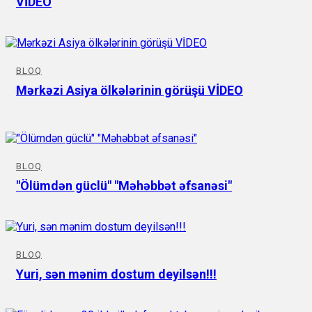
VİDEO
BLOQ
Mərkəzi Asiya ölkələrinin görüşü VİDEO
BLOQ
"Ölümdən güclü" "Məhəbbət əfsanəsi"
BLOQ
Yuri, sən mənim dostum deyilsən!!!