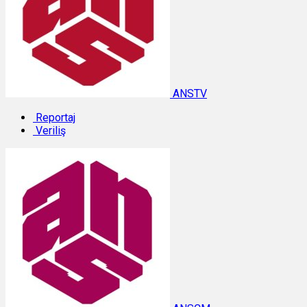
ANSTV
Reportaj
Veriliş