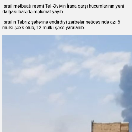
İsrail mətbuatı rəsmi Tel-Əvivin İrana qarşı hücumlarının yeni
dalğası barədə məlumat yayıb.
İsrailin Təbriz şəhərinə endirdiyi zərbələr nəticəsində azı 5
mülki şəxs ölüb, 12 mülki şəxs yaralanıb.