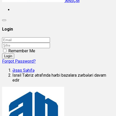
ANSÇM
Login
Remember Me
Login
Forgot Password?
Əsas Səhifə
İsrail Təbriz ətrafında hərbi bazalara zərbələri davam
edir