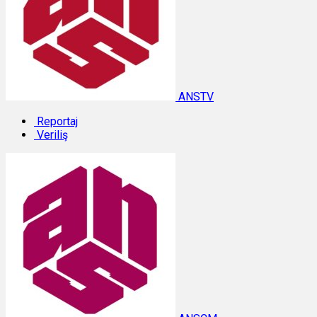
ANSTV
Reportaj
Veriliş