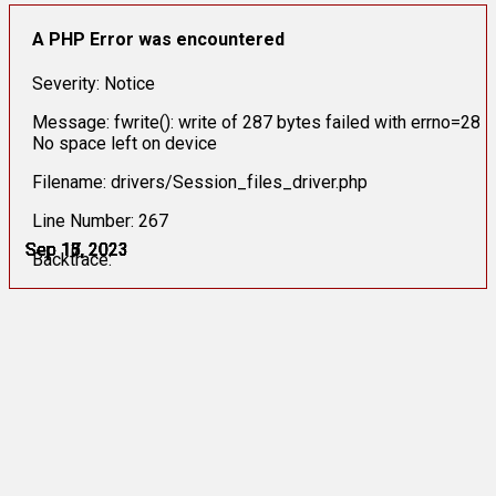
A PHP Error was encountered
Severity: Notice
Message: fwrite(): write of 287 bytes failed with errno=28
No space left on device
Filename: drivers/Session_files_driver.php
Line Number: 267
Sep 13, 2023
Sep 13, 2023
Sep 15, 2023
Sep 15, 2023
Sep 16, 2023
Sep 17, 2023
Backtrace: