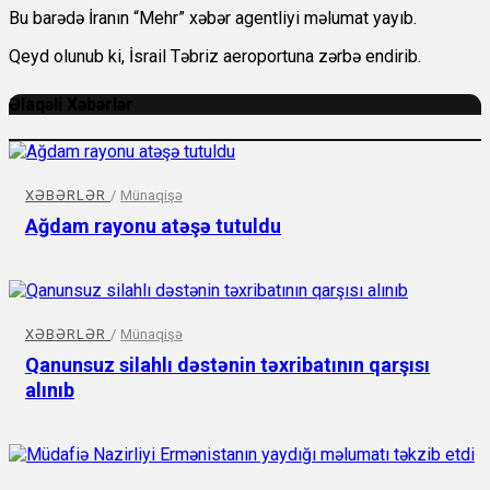
Bu barədə İranın “Mehr” xəbər agentliyi məlumat yayıb.
Qeyd olunub ki, İsrail Təbriz aeroportuna zərbə endirib.
Əlaqəli Xəbərlər
XƏBƏRLƏR
/
Münaqişə
Ağdam rayonu atəşə tutuldu
XƏBƏRLƏR
/
Münaqişə
Qanunsuz silahlı dəstənin təxribatının qarşısı
alınıb