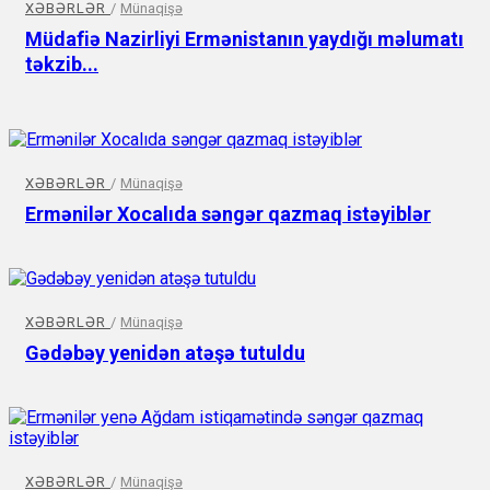
XƏBƏRLƏR
/
Münaqişə
Müdafiə Nazirliyi Ermənistanın yaydığı məlumatı
təkzib...
XƏBƏRLƏR
/
Münaqişə
Ermənilər Xocalıda səngər qazmaq istəyiblər
XƏBƏRLƏR
/
Münaqişə
Gədəbəy yenidən atəşə tutuldu
XƏBƏRLƏR
/
Münaqişə