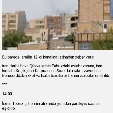
Bu barədə İsrailin 12-ci kanalına istinadən xəbər verir.
İran Hərbi Hava Qüvvələrinin Təbrizdəki aviabazasına, İran
İnqilabı Keşikçiləri Korpusunun Şirazdakı raket zavoduna,
Borucerddəki raket və hərbi texnika anbarına zərbələr endirilib.
***
14:03
İranın Təbriz şəhərinin ətrafında yenidən partlayış səsləri
eşidilib.