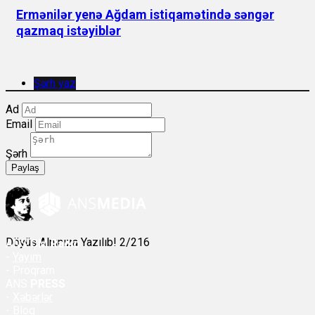
Ermənilər yenə Ağdam istiqamətində səngər
qazmaq istəyiblər
Şərh yaz
Ad
Email
Şərh
Paylaş
Döyüş Alnınıza Yazılıb! 2/216
ANS
ÇM Radio
-
Yayım
- Proqram
ANS
PRESS
-
Xəbərlər
-
Bloq