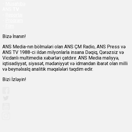
-
Müsahibə
ANS
TV
-
Reportaj
-
Proqram
-
Film
Bizə İnanın!
ANS Media-nın bölmələri olan ANS ÇM Radio, ANS Press və
ANS TV 1988-ci ildən milyonlarla insana Dəqiq, Qərəzsiz və
Vicdanlı multimedia xəbərləri çatdırır. ANS Media maliyyə,
iqtisadiyyat, siyasət, mədəniyyət və idmandan ibarət olan milli
və beynəlxalq analitik məqalələri təqdim edir.
Bizi İzləyin!