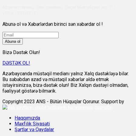
Abşeron rayonu, Qobu qəsəbəsi, Çingiz Mustafayev küç 311,
VÖEN:1700455151
Abunə ol və Xəbərlərdən birinci sən xəbərdar ol !
Abunə ol
Bizə Dəstək Olun!
DƏSTƏK OL!
Azərbaycanda müstəqil medianı yalnız Xalq dəstəkləyə bilər.
Bu səbəbdən azad və müstəqil xəbərlər əldə etmək
istəyirsinizsə, bizə dəstək olun! Biz Xalqın dəstəyi olmadan,
fəaliyyət göstərə bilmərik.
Copyright 2023 ANS - Bütün Hüquqlar Qorunur. Support by
Scorpion
Haqqımızda
Məxfilik Siyasəti
Şərtlər və Qaydalar