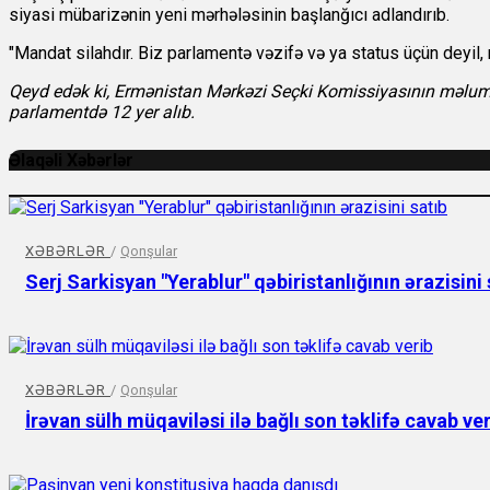
siyasi mübarizənin yeni mərhələsinin başlanğıcı adlandırıb.
"Mandat silahdır. Biz parlamentə vəzifə və ya status üçün deyil,
Qeyd edək ki, Ermənistan Mərkəzi Seçki Komissiyasının məluma
parlamentdə 12 yer alıb.
Əlaqəli Xəbərlər
XƏBƏRLƏR
/
Qonşular
Serj Sarkisyan "Yerablur" qəbiristanlığının ərazisini 
XƏBƏRLƏR
/
Qonşular
İrəvan sülh müqaviləsi ilə bağlı son təklifə cavab ve