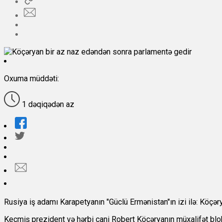
Oxuma müddəti:
1 dəqiqədən az
Rusiya iş adamı Karapetyanın "Güclü Ermənistan"ın izi ilə: Köçər
Keçmiş prezident və hərbi cani Robert Köçəryanın müxalifət blo