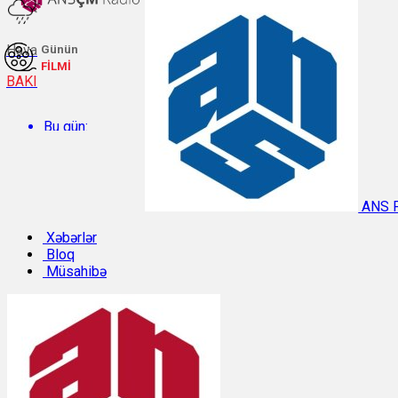
Hava
Günün
FİLMİ
BAKI
Bu gün:
Temperatur: 27°C. Rütubət: 61%.
ANS 
Sabah:
Xəbərlər
Bloq
Müsahibə
Temperatur: 29.8°C. Rütubət: 49%.