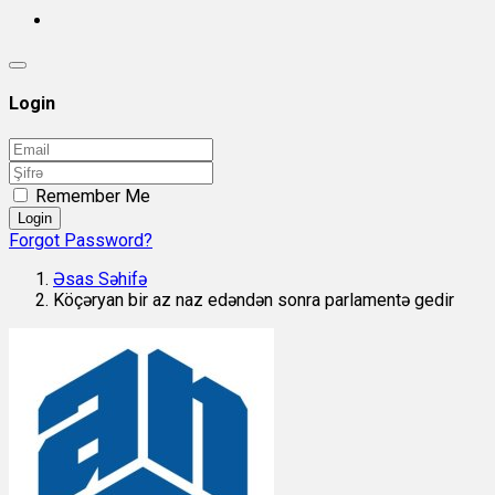
Login
Remember Me
Login
Forgot Password?
Əsas Səhifə
Köçəryan bir az naz edəndən sonra parlamentə gedir