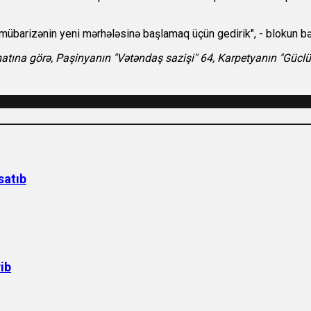
 mübarizənin yeni mərhələsinə başlamaq üçün gedirik", - blokun bə
tına görə, Paşinyanın "Vətəndaş sazişi" 64, Karpetyanın "Güclü 
satıb
rib