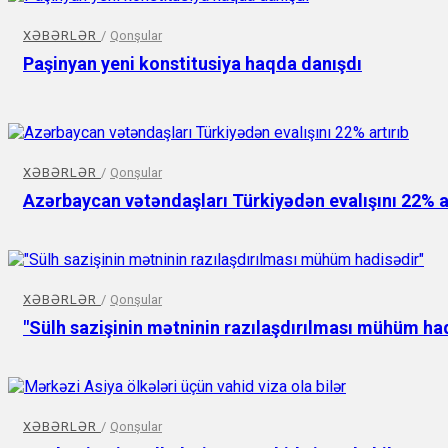
XƏBƏRLƏR
/
Qonşular
Paşinyan yeni konstitusiya haqda danışdı
XƏBƏRLƏR
/
Qonşular
Azərbaycan vətəndaşları Türkiyədən evalışını 22% a
XƏBƏRLƏR
/
Qonşular
"Sülh sazişinin mətninin razılaşdırılması mühüm ha
XƏBƏRLƏR
/
Qonşular