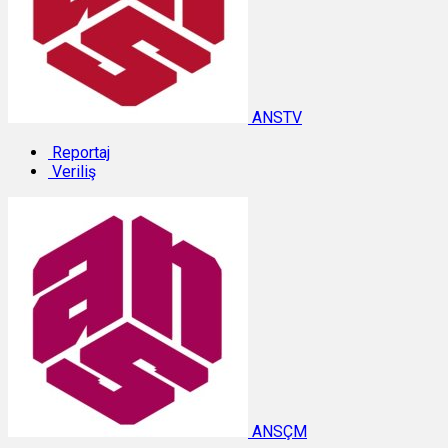
ANSTV
Reportaj
Veriliş
ANSÇM