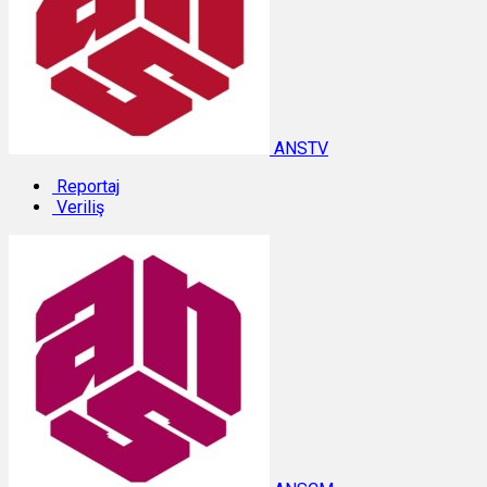
ANSTV
Reportaj
Veriliş