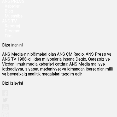
ANS
PRESS
-
Xəbərlər
-
Bloq
-
Müsahibə
ANS
TV
-
Reportaj
-
Proqram
-
Film
Bizə İnanın!
ANS Media-nın bölmələri olan ANS ÇM Radio, ANS Press və
ANS TV 1988-ci ildən milyonlarla insana Dəqiq, Qərəzsiz və
Vicdanlı multimedia xəbərləri çatdırır. ANS Media maliyyə,
iqtisadiyyat, siyasət, mədəniyyət və idmandan ibarət olan milli
və beynəlxalq analitik məqalələri təqdim edir.
Bizi İzləyin!