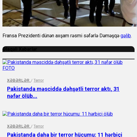
Fransa Prezidenti dünən axşam rəsmi səfərlə Dəməşqə
gəlib
.
Əlaqəli Xəbərlər
XƏBƏRLƏR
/
Terror
Pakistanda məsciddə dəhşətli terror aktı, 31
nəfər ölüb...
XƏBƏRLƏR
/
Terror
Pakistanda daha bir terror hücumu: 11 hərbiçi