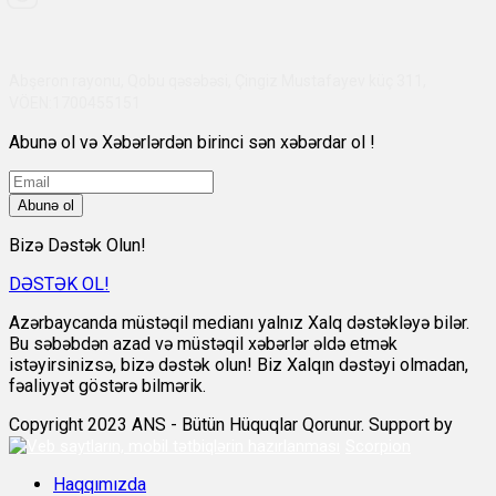
Abşeron rayonu, Qobu qəsəbəsi, Çingiz Mustafayev küç 311,
VÖEN:1700455151
Abunə ol və Xəbərlərdən birinci sən xəbərdar ol !
Abunə ol
Bizə Dəstək Olun!
DƏSTƏK OL!
Azərbaycanda müstəqil medianı yalnız Xalq dəstəkləyə bilər.
Bu səbəbdən azad və müstəqil xəbərlər əldə etmək
istəyirsinizsə, bizə dəstək olun! Biz Xalqın dəstəyi olmadan,
fəaliyyət göstərə bilmərik.
Copyright 2023 ANS - Bütün Hüquqlar Qorunur. Support by
Scorpion
Haqqımızda