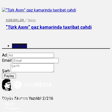
XƏBƏRLƏR
/
Terror
“Türk Axını” qaz kəmərində təxribat cəhdi
Şərh yaz
Ad
Email
Şərh
Paylaş
Döyüş Alnınıza Yazılıb! 2/216
ANS
ÇM Radio
-
Yayım
- Proqram