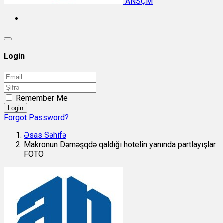
ANSÇM
Login
Remember Me
Login
Forgot Password?
Əsas Səhifə
Makronun Dəməşqdə qaldığı hotelin yanında partlayışlar
FOTO