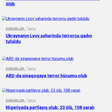
ölüb
XƏBƏRLƏR
/
Terror
Ukraynanın Lvov şəhərində terrorçu qadın
tutuldu
XƏBƏRLƏR
/
Terror
ABŞ-da sinaqoqaya terror hücumu olub
XƏBƏRLƏR
/
Terror
Nigeriyada partlayış olub: 23 ölü, 108 yaralı