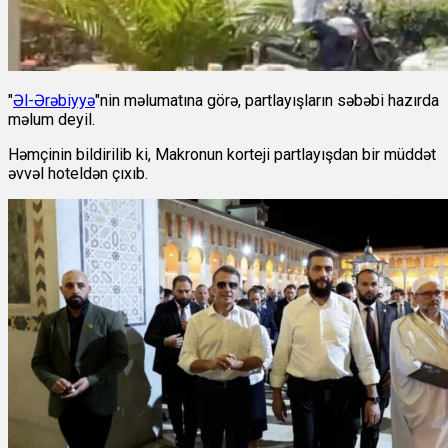
"
Əl-Ərəbiyyə
"nin məlumatına görə, partlayışların səbəbi hazırda
məlum deyil.
Həmçinin bildirilib ki, Makronun korteji partlayışdan bir müddət
əvvəl hoteldən çıxıb.