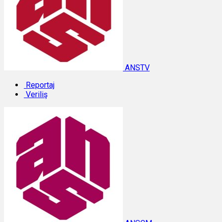
ANSTV
Reportaj
Veriliş