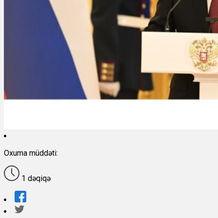
Oxuma müddəti:
1 dəqiqə