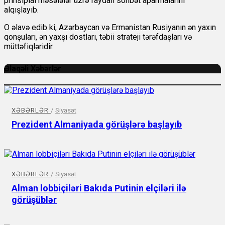
prinsipial məsələlər üzrə faydalı söhbət aparmalarını
alqışlayıb.
O əlavə edib ki, Azərbaycan və Ermənistan Rusiyanın ən yaxın
qonşuları, ən yaxşı dostları, təbii strateji tərəfdaşları və
müttəfiqləridir.
Əlaqəli Xəbərlər
XƏBƏRLƏR
/
Siyasət
Prezident Almaniyada görüşlərə başlayıb
XƏBƏRLƏR
/
Siyasət
Alman lobbiçiləri Bakıda Putinin elçiləri ilə
görüşüblər