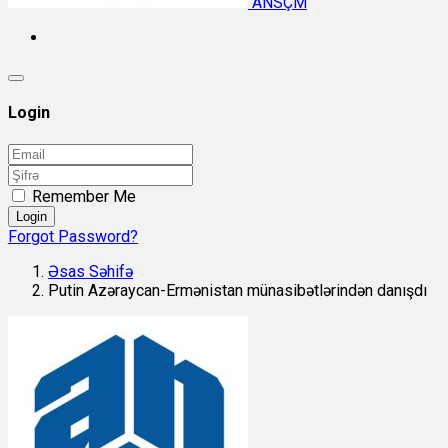
ANSÇM
Login
Remember Me
Login
Forgot Password?
Əsas Səhifə
Putin Azəraycan-Ermənistan münasibətlərindən danışdı