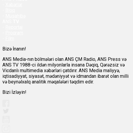
-
Xəbərlər
-
Bloq
-
Müsahibə
ANS
TV
-
Reportaj
-
Proqram
-
Film
Bizə İnanın!
ANS Media-nın bölmələri olan ANS ÇM Radio, ANS Press və
ANS TV 1988-ci ildən milyonlarla insana Dəqiq, Qərəzsiz və
Vicdanlı multimedia xəbərləri çatdırır. ANS Media maliyyə,
iqtisadiyyat, siyasət, mədəniyyət və idmandan ibarət olan milli
və beynəlxalq analitik məqalələri təqdim edir.
Bizi İzləyin!