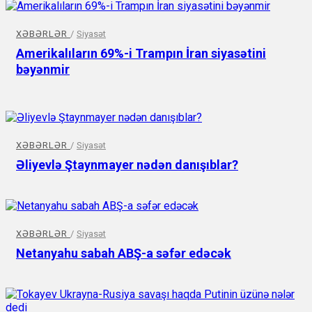
XƏBƏRLƏR
/
Siyasət
Amerikalıların 69%-i Trampın İran siyasətini
bəyənmir
XƏBƏRLƏR
/
Siyasət
Əliyevlə Ştaynmayer nədən danışıblar?
XƏBƏRLƏR
/
Siyasət
Netanyahu sabah ABŞ-a səfər edəcək