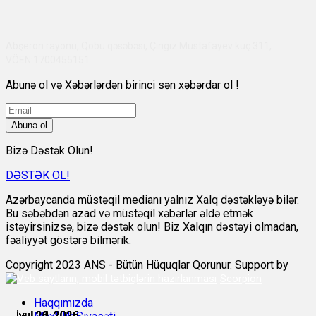
Abşeron rayonu, Qobu qəsəbəsi, Çingiz Mustafayev küç 311,
VÖEN:1700455151
Abunə ol və Xəbərlərdən birinci sən xəbərdar ol !
Abunə ol
Bizə Dəstək Olun!
DƏSTƏK OL!
Azərbaycanda müstəqil medianı yalnız Xalq dəstəkləyə bilər.
Bu səbəbdən azad və müstəqil xəbərlər əldə etmək
istəyirsinizsə, bizə dəstək olun! Biz Xalqın dəstəyi olmadan,
fəaliyyət göstərə bilmərik.
Copyright 2023 ANS - Bütün Hüquqlar Qorunur. Support by
Scorpion
Haqqımızda
İyul 20, 2026
İyul 20, 2026
İyul 21, 2026
İyul 21, 2026
İyul 26, 2026
İyul 25, 2026