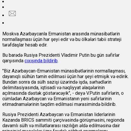
Moskva Azərbaycanla Ermənistan arasında münasibətlərin
normallaşması üçün hər şeyi edir və bu ölkələri təbii strateji
tərəfdaşlar hesab edir.
Bu barədə Rusiya Prezidenti Vladimir Putin bu gün səfirlər
qarşısında
çıxışında bildirib
.
"Biz Azərbaycan-Ermənistan münasibətlərinin normallaşması,
dayanıqlı sülhün təmin edilməsi üçün hər şeyi etmişik və edirik.
Bundan sonra da sülh sazişi üzərində işdə, sərhədlərin
delimitasiyasında, iqtisadi və nəqliyyat əlaqələrinin
açılmasında dəstək göstərəcəyik", - deyə V.Putin səfirlərin, o
cümlədən Azərbaycan və Ermənistanın yeni səfirlərinin
etimadnamələrinin təqdim edilməsi mərasimində bildirib.
Rusiya Prezidenti Azərbaycan və Ermənistan liderlərinin
Kazanda BRICS sammiti çərçivəsində görüşməsini, regionda
davamlı sülh və millətlərarası razılığın əldə edilməsinə dair