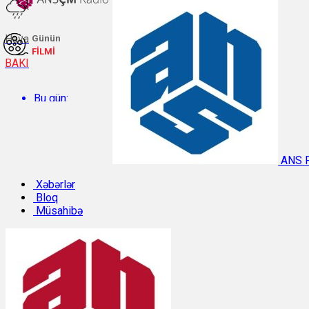
Hava
Günün
FİLMİ
BAKI
Bu gün:
Temperatur: 30.4°C. Rütubət: 47%.
ANS 
Sabah:
Xəbərlər
Bloq
Müsahibə
Temperatur: 29.9°C. Rütubət: 47%.