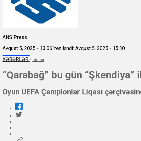
ANS Press
Avqust 5, 2025 - 13:06
Yeniləndi: Avqust 5, 2025 - 15:30
XƏBƏRLƏR
/
İdman
“Qarabağ” bu gün “Şkendiya” 
Oyun UEFA Çempionlar Liqası çərçivəsind