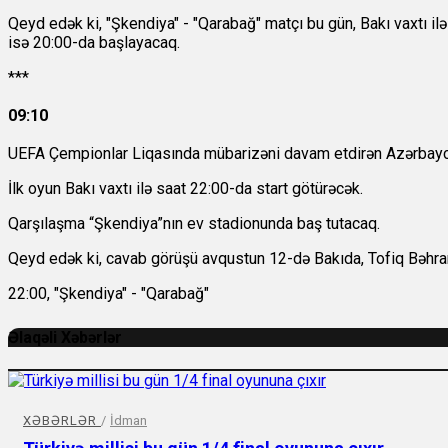
Qeyd edək ki, "Şkendiya" - "Qarabağ" matçı bu gün, Bakı vaxtı 
isə 20:00-da başlayacaq.
***
09:10
UEFA Çempionlar Liqasında mübarizəni davam etdirən Azərbayca
İlk oyun Bakı vaxtı ilə saat 22:00-da start götürəcək.
Qarşılaşma “Şkendiya”nın ev stadionunda baş tutacaq.
Qeyd edək ki, cavab görüşü avqustun 12-də Bakıda, Tofiq Bəhra
22:00, "Şkendiya" - "Qarabağ"
Əlaqəli Xəbərlər
XƏBƏRLƏR
/
İdman