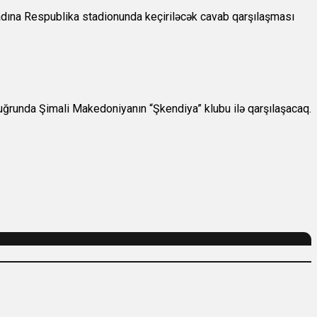
 adına Respublika stadionunda keçiriləcək cavab qarşılaşması
runda Şimali Makedoniyanın “Şkendiya” klubu ilə qarşılaşacaq.