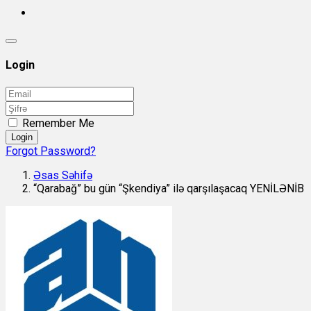
Login
Remember Me
Login
Forgot Password?
Əsas Səhifə
“Qarabağ” bu gün “Şkendiya” ilə qarşılaşacaq YENİLƏNİB