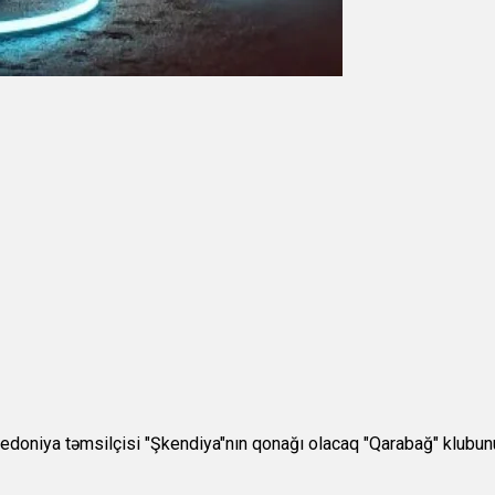
edoniya təmsilçisi "Şkendiya"nın qonağı olacaq "Qarabağ" klubun