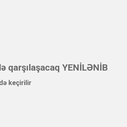
ilə qarşılaşacaq YENİLƏNİB
ə keçirilir