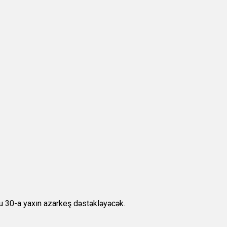
u 30-a yaxın azarkeş dəstəkləyəcək.