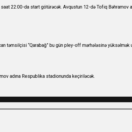
ilə saat 22:00-da start götürəcək. Avqustun 12-də Tofiq Bəhramov
n təmsilçisi “Qarabağ” bu gün pley-off mərhələsinə yüksəlmək uğ
mov adına Respublika stadionunda keçiriləcək.