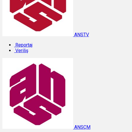
ANSTV
Reportaj
Veriliş
ANSÇM