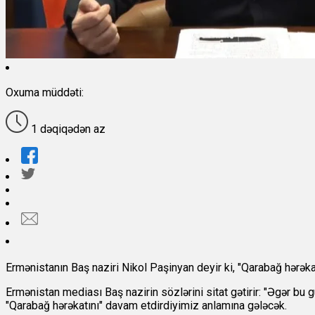
Oxuma müddəti:
1 dəqiqədən az
Ermənistanın Baş naziri Nikol Paşinyan deyir ki, "Qarabağ hərə
Ermənistan mediası Baş nazirin sözlərini sitat gətirir: "Əgər b
"Qarabağ hərəkatını" davam etdirdiyimiz anlamına gələcək.