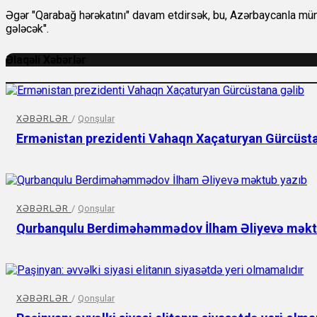
Əgər "Qarabağ hərəkatını" davam etdirsək, bu, Azərbaycanla mü
gələcək".
Əlaqəli Xəbərlər
XƏBƏRLƏR
/
Qonşular
Ermənistan prezidenti Vahaqn Xaçaturyan Gürcüsta
XƏBƏRLƏR
/
Qonşular
Qurbanqulu Berdiməhəmmədov İlham Əliyevə məkt
XƏBƏRLƏR
/
Qonşular