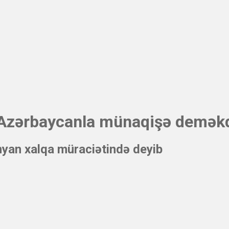
 Azərbaycanla münaqişə deməkd
nyan xalqa müraciətində deyib