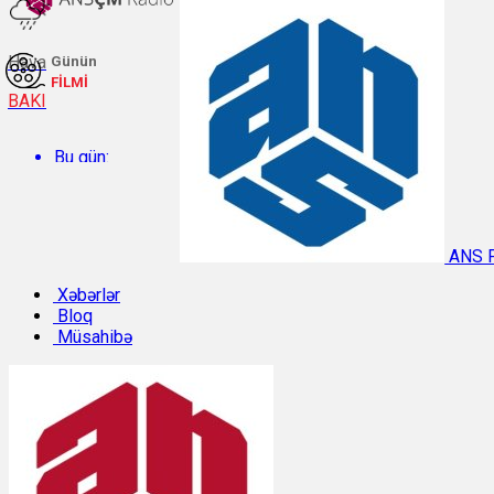
Hava
Günün
FİLMİ
BAKI
Bu gün:
Temperatur: 27.2°C. Rütubət: 55%.
ANS 
Sabah:
Xəbərlər
Bloq
Müsahibə
Temperatur: 28.3°C. Rütubət: 57%.