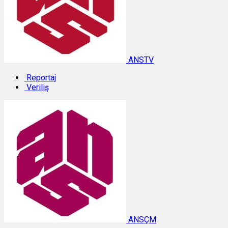
ANSTV
Reportaj
Veriliş
ANSÇM