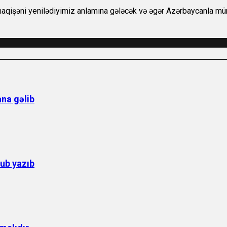
naqişəni yenilədiyimiz anlamına gələcək və əgər Azərbaycanla mü
na gəlib
ub yazıb