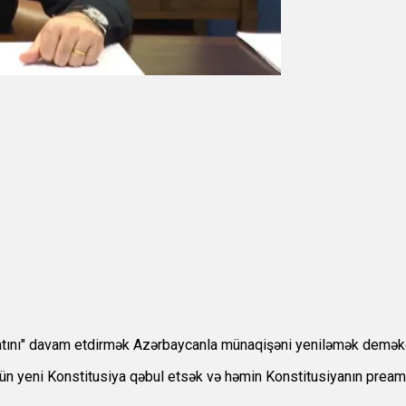
katını" davam etdirmək Azərbaycanla münaqişəni yeniləmək deməkd
u gün yeni Konstitusiya qəbul etsək və həmin Konstitusiyanın prea