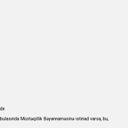
ir.
mbulasında Müstəqillik Bəyannaməsinə istinad varsa, bu,