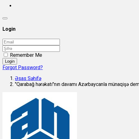
Login
Remember Me
Login
Forgot Password?
Əsas Səhifə
"Qarabağ hərəkatı"nın davamı Azərbaycanla münaqişə dem