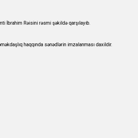
 İbrahim Rəisini rəsmi şəkildə qarşılayıb.
ə əməkdaşlıq haqqında sənədlərin imzalanması daxildir.