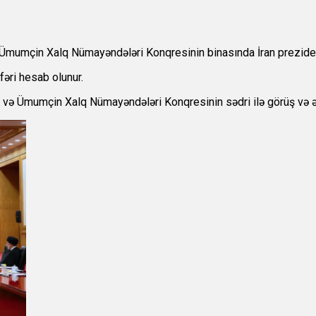
Ümumçin Xalq Nümayəndələri Konqresinin binasında İran prezidenti
fəri hesab olunur.
aziri və Ümumçin Xalq Nümayəndələri Konqresinin sədri ilə görüş v