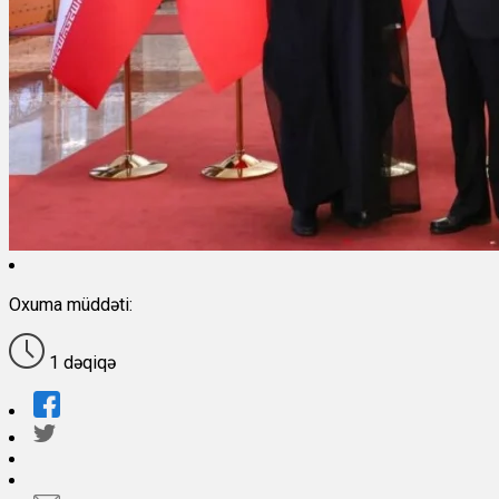
Oxuma müddəti:
1 dəqiqə