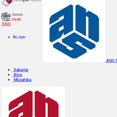
Hava
Günün
FİLMİ
BAKI
Bu gün:
Temperatur: 27.1°C. Rütubət: 58%.
ANS 
Sabah:
Xəbərlər
Bloq
Müsahibə
Temperatur: 31.3°C. Rütubət: 40%.