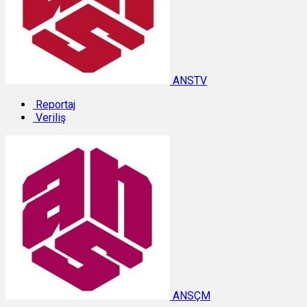
ANSTV
Reportaj
Veriliş
ANSÇM