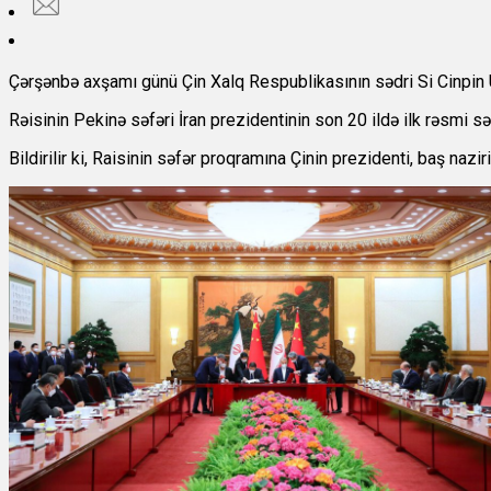
Çərşənbə axşamı günü Çin Xalq Respublikasının sədri Si Cinpin 
Rəisinin Pekinə səfəri İran prezidentinin son 20 ildə ilk rəsmi sə
Bildirilir ki, Raisinin səfər proqramına Çinin prezidenti, baş n