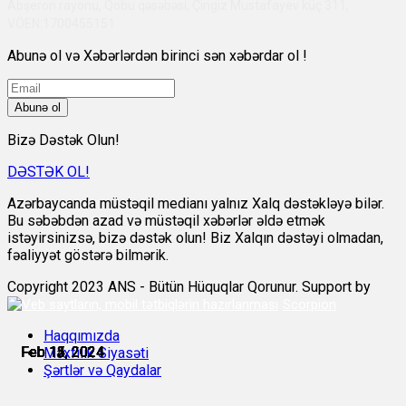
Abşeron rayonu, Qobu qəsəbəsi, Çingiz Mustafayev küç 311,
VÖEN:1700455151
Abunə ol və Xəbərlərdən birinci sən xəbərdar ol !
Abunə ol
Bizə Dəstək Olun!
DƏSTƏK OL!
Azərbaycanda müstəqil medianı yalnız Xalq dəstəkləyə bilər.
Bu səbəbdən azad və müstəqil xəbərlər əldə etmək
istəyirsinizsə, bizə dəstək olun! Biz Xalqın dəstəyi olmadan,
fəaliyyət göstərə bilmərik.
Copyright 2023 ANS - Bütün Hüquqlar Qorunur. Support by
Scorpion
Haqqımızda
Feb 12, 2024
Feb 13, 2024
Feb 14, 2024
Feb 15, 2024
Feb 15, 2024
Feb 15, 2024
Məxfilik Siyasəti
Şərtlər və Qaydalar