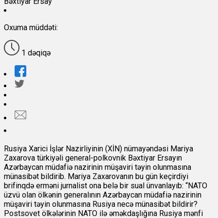
Bəxtiyar Ersay
Oxuma müddəti:
1 dəqiqə
Rusiya Xarici İşlər Nazirliyinin (XİN) nümayəndəsi Mariya
Zaxarova türkiyəli general-polkovnik Bəxtiyar Ersayın
Azərbaycan müdafiə nazirinin müşaviri təyin olunmasına
münasibət bildirib. Mariya Zaxarovanın bu gün keçirdiyi
brifinqdə erməni jurnalist ona belə bir sual ünvanlayıb: “NATO
üzvü olan ölkənin generalının Azərbaycan müdafiə nazirinin
müşaviri təyin olunmasına Rusiya necə münasibət bildirir?
Postsovet ölkələrinin NATO ilə əməkdaşlığına Rusiya mənfi