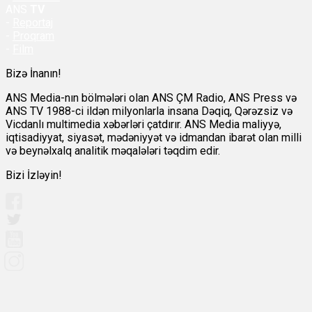
ANS
TV
-
Reportaj
-
Proqram
-
Film
Bizə İnanın!
ANS Media-nın bölmələri olan ANS ÇM Radio, ANS Press və
ANS TV 1988-ci ildən milyonlarla insana Dəqiq, Qərəzsiz və
Vicdanlı multimedia xəbərləri çatdırır. ANS Media maliyyə,
iqtisadiyyat, siyasət, mədəniyyət və idmandan ibarət olan milli
və beynəlxalq analitik məqalələri təqdim edir.
Bizi İzləyin!