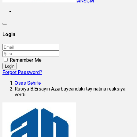
ANSÇM
Login
Remember Me
Login
Forgot Password?
Əsas Səhifə
Rusiya B.Ersayın Azərbaycandakı təyinatına reaksiya
verdi