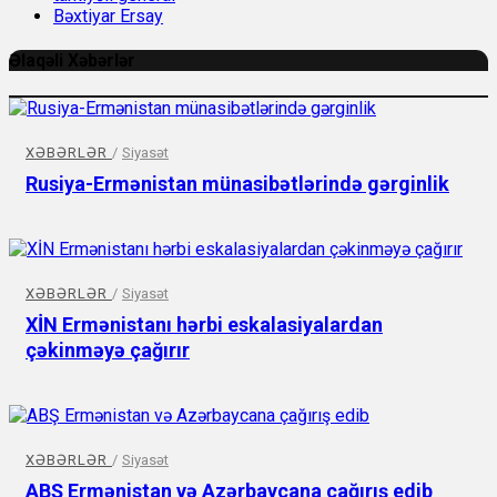
Bəxtiyar Ersay
Əlaqəli Xəbərlər
XƏBƏRLƏR
/
Siyasət
Rusiya-Ermənistan münasibətlərində gərginlik
XƏBƏRLƏR
/
Siyasət
XİN Ermənistanı hərbi eskalasiyalardan
çəkinməyə çağırır
XƏBƏRLƏR
/
Siyasət
ABŞ Ermənistan və Azərbaycana çağırış edib