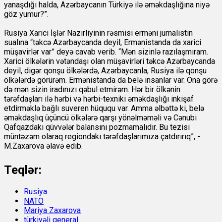
yanaşdığı halda, Azərbaycanın Türkiyə ilə əməkdaşlığına niyə
göz yumur?”.
Rusiya Xarici İşlər Nazirliyinin rəsmisi erməni jurnalistin
sualına “təkcə Azərbaycanda deyil, Ermənistanda da xarici
müşavirlər var” deyə cavab verib. “Mən sizinlə razılaşmıram.
Xarici ölkələrin vətəndaşı olan müşavirləri təkcə Azərbaycanda
deyil, digər qonşu ölkələrdə, Azərbaycanla, Rusiya ilə qonşu
ölkələrdə görürəm. Ermənistanda da belə insanlar var. Ona görə
də mən sizin iradınızı qəbul etmirəm. Hər bir ölkənin
tərəfdaşları ilə hərbi və hərbi-texniki əməkdaşlığı inkişaf
etdirməklə bağlı suveren hüququ var. Amma əlbəttə ki, belə
əməkdaşlıq üçüncü ölkələrə qarşı yönəlməməli və Cənubi
Qafqazdakı qüvvələr balansını pozmamalıdır. Bu tezisi
müntəzəm olaraq regiondakı tərəfdaşlarımıza çatdırırıq”, -
M.Zaxarova əlavə edib.
Teqlər:
Rusiya
NATO
Mariya Zaxarova
türkiyəli general