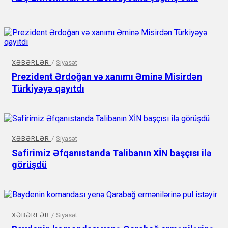
XƏBƏRLƏR
/
Siyasət
Prezident Ərdoğan və xanımı Əminə Misirdən
Türkiyəyə qayıtdı
XƏBƏRLƏR
/
Siyasət
Səfirimiz Əfqanıstanda Talibanın XİN başçısı ilə
görüşdü
XƏBƏRLƏR
/
Siyasət