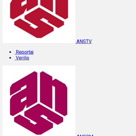
ANSTV
Reportaj
Veriliş