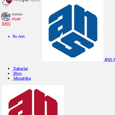
Hava
Günün
FİLMİ
BAKI
Bu gün:
Temperatur: 28.6°C. Rütubət: 54%.
ANS 
Sabah:
Xəbərlər
Bloq
Müsahibə
Temperatur: 29.7°C. Rütubət: 48%.