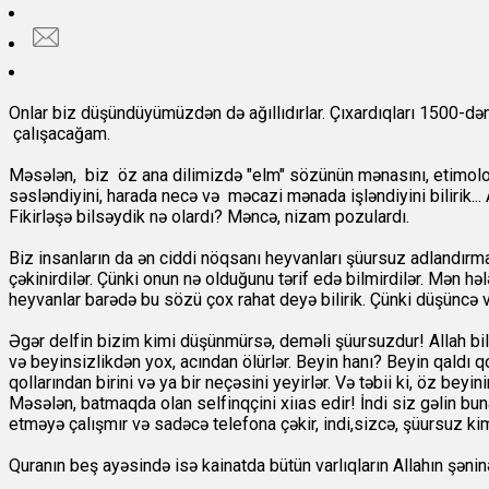
Onlar biz düşündüyümüzdən də ağıllıdırlar. Çıxardıqları 1500-dən 
çalışacağam.
Məsələn, biz öz ana dilimizdə "elm" sözünün mənasını, etimoloji 
səsləndiyini, harada necə və məcazi mənada işləndiyini bilirik... 
Fikirləşə bilsəydik nə olardı? Məncə, nizam pozulardı.
Biz insanların da ən ciddi nöqsanı heyvanları şüursuz adlandırma
çəkinirdilər. Çünki onun nə olduğunu tərif edə bilmirdilər. Mən hə
heyvanlar barədə bu sözü çox rahat deyə bilirik. Çünki düşüncə v
Əgər delfin bizim kimi düşünmürsə, deməli şüursuzdur! Allah bili
və beyinsizlikdən yox, acından ölürlər. Beyin hanı? Beyin qaldı q
qollarından birini və ya bir neçəsini yeyirlər. Və təbii ki, öz be
Məsələn, batmaqda olan selfinqçini xiıas edir! İndi siz gəlin bun
etməyə çalışmır və sadəcə telefona çəkir, indi,sizcə, şüursuz ki
Quranın beş ayəsində isə kainatda bütün varlıqların Allahın şəninə