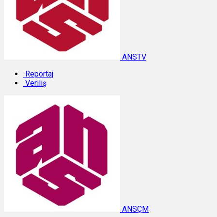
ANSTV
Reportaj
Veriliş
ANSÇM