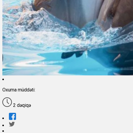
Oxuma müddəti:
2 dəqiqə