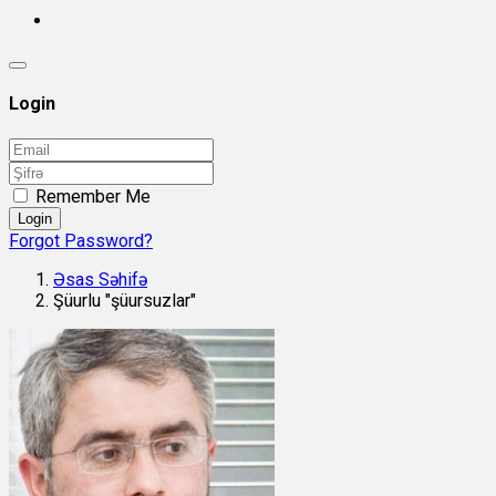
Login
Remember Me
Login
Forgot Password?
Əsas Səhifə
Şüurlu "şüursuzlar"