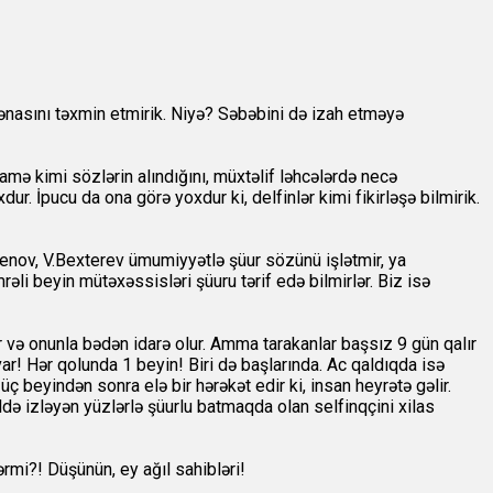
 mənasını təxmin etmirik. Niyə? Səbəbini də izah etməyə
amə kimi sözlərin alındığını, müxtəlif ləhcələrdə necə
r. İpucu da ona görə yoxdur ki, delfinlər kimi fikirləşə bilmirik.
eçenov, V.Bexterev ümumiyyətlə şüur sözünü işlətmir, ya
əli beyin mütəxəssisləri şüuru tərif edə bilmirlər. Biz isə
r və onunla bədən idarə olur. Amma tarakanlar başsız 9 gün qalır
ar! Hər qolunda 1 beyin! Biri də başlarında. Ac qaldıqda isə
üç beyindən sonra elə bir hərəkət edir ki, insan heyrətə gəlir.
ildə izləyən yüzlərlə şüurlu batmaqda olan selfinqçini xilas
ərmi?! Düşünün, ey ağıl sahibləri!