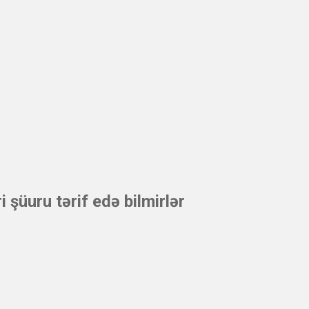
 şüuru tərif edə bilmirlər