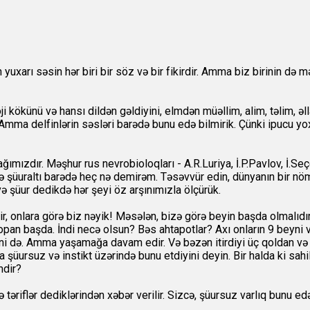
yuxarı səsin hər biri bir söz və bir fikirdir. Amma biz birinin də
kökünü və hansı dildən gəldiyini, elmdən müəllim, alim, təlim, əll
Amma delfinlərin səsləri barədə bunu edə bilmirik. Çünki ipucu yoxdu
ğımızdır. Məşhur rus nevrobioloqları - A.R.Luriya, İ.P.Pavlov, İ.S
lə şüuraltı barədə heç nə demirəm. Təsəvvür edin, dünyanın bir nömr
ə şüur dedikdə hər şeyi öz arşınımızla ölçürük.
r, onlara görə biz nəyik! Məsələn, bizə görə beyin başda olmalıdı
opan başda. İndi necə olsun? Bəs ahtapotlar? Axı onların 9 beyni v
yinini də. Amma yaşamağa davam edir. Və bəzən itirdiyi üç qoldan və 
a şüursuz və instikt üzərində bunu etdiyini deyin. Bir halda ki sah
mdir?
 təriflər dediklərindən xəbər verilir. Sizcə, şüursuz varlıq bunu ed