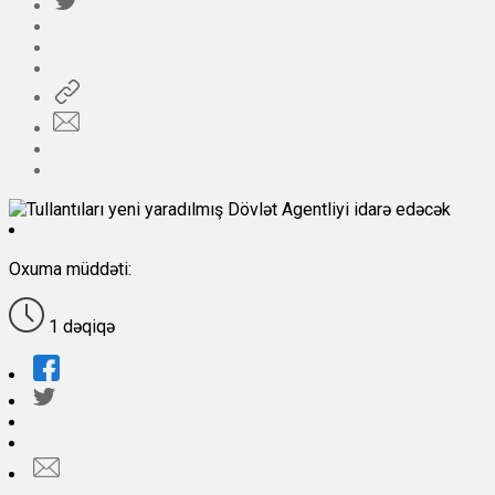
Oxuma müddəti:
1 dəqiqə