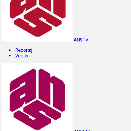
ANSTV
Reportaj
Veriliş