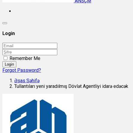
ANSÇM
Login
Remember Me
Login
Forgot Password?
Əsas Səhifə
Tullantıları yeni yaradılmış Dövlət Agentliyi idarə edəcək