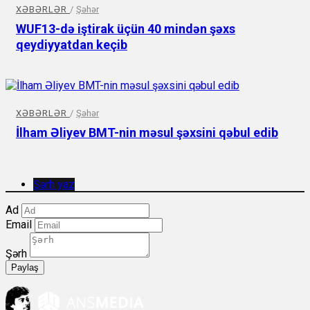
XƏBƏRLƏR
/
Şəhər
WUF13-də iştirak üçün 40 mindən şəxs
qeydiyyatdan keçib
XƏBƏRLƏR
/
Şəhər
İlham Əliyev BMT-nin məsul şəxsini qəbul edib
Şərh yaz
Ad
Email
Şərh
Paylaş