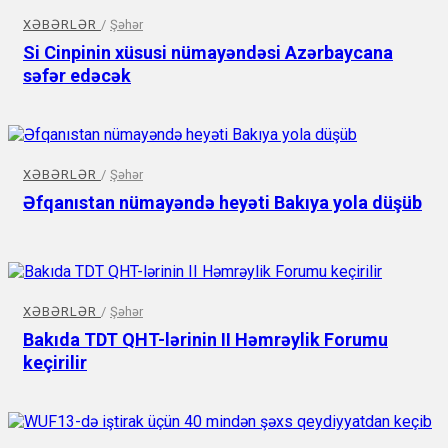
XƏBƏRLƏR
/
Şəhər
Si Cinpinin xüsusi nümayəndəsi Azərbaycana
səfər edəcək
XƏBƏRLƏR
/
Şəhər
Əfqanıstan nümayəndə heyəti Bakıya yola düşüb
XƏBƏRLƏR
/
Şəhər
Bakıda TDT QHT-lərinin II Həmrəylik Forumu
keçirilir