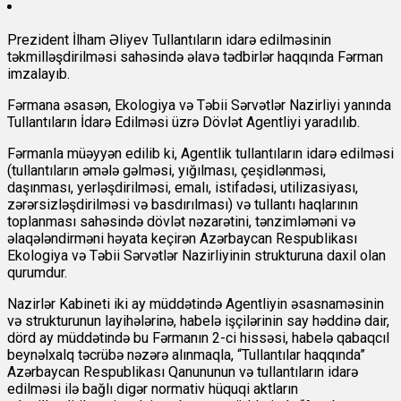
Prezident İlham Əliyev Tullantıların idarə edilməsinin
təkmilləşdirilməsi sahəsində əlavə tədbirlər haqqında Fərman
imzalayıb.
Fərmana əsasən, Ekologiya və Təbii Sərvətlər Nazirliyi yanında
Tullantıların İdarə Edilməsi üzrə Dövlət Agentliyi yaradılıb.
Fərmanla müəyyən edilib ki, Agentlik tullantıların idarə edilməsi
(tullantıların əmələ gəlməsi, yığılması, çeşidlənməsi,
daşınması, yerləşdirilməsi, emalı, istifadəsi, utilizasiyası,
zərərsizləşdirilməsi və basdırılması) və tullantı haqlarının
toplanması sahəsində dövlət nəzarətini, tənzimləməni və
əlaqələndirməni həyata keçirən Azərbaycan Respublikası
Ekologiya və Təbii Sərvətlər Nazirliyinin strukturuna daxil olan
qurumdur.
Nazirlər Kabineti iki ay müddətində Agentliyin əsasnaməsinin
və strukturunun layihələrinə, habelə işçilərinin say həddinə dair,
dörd ay müddətində bu Fərmanın 2-ci hissəsi, habelə qabaqcıl
beynəlxalq təcrübə nəzərə alınmaqla, “Tullantılar haqqında”
Azərbaycan Respublikası Qanununun və tullantıların idarə
edilməsi ilə bağlı digər normativ hüquqi aktların