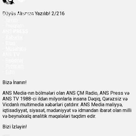
Döyüş Alnınıza Yazılıb! 2/216
ANS
ÇM Radio
-
Yayım
- Proqram
ANS
PRESS
-
Xəbərlər
-
Bloq
-
Müsahibə
ANS
TV
-
Reportaj
-
Proqram
-
Film
Bizə İnanın!
ANS Media-nın bölmələri olan ANS ÇM Radio, ANS Press və
ANS TV 1988-ci ildən milyonlarla insana Dəqiq, Qərəzsiz və
Vicdanlı multimedia xəbərləri çatdırır. ANS Media maliyyə,
iqtisadiyyat, siyasət, mədəniyyət və idmandan ibarət olan milli
və beynəlxalq analitik məqalələri təqdim edir.
Bizi İzləyin!