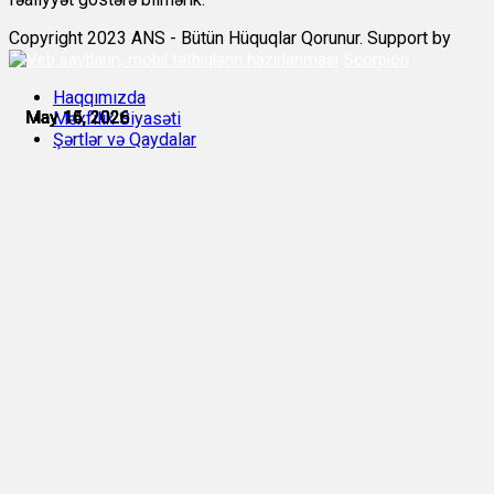
Copyright 2023 ANS - Bütün Hüquqlar Qorunur. Support by
Scorpion
Haqqımızda
May 14, 2026
May 15, 2026
May 15, 2026
May 16, 2026
May 16, 2026
May 16, 2026
Məxfilik Siyasəti
Şərtlər və Qaydalar