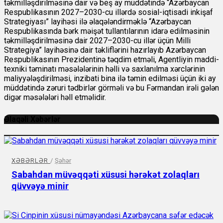
təkmilləşdirilməsinə dair və beş ay müddətində “Azərbaycan
Respublikasının 2027–2030-cu illərdə sosial-iqtisadi inkişaf
Strategiyası” layihəsi ilə əlaqələndirməklə “Azərbaycan
Respublikasında bərk məişət tullantılarının idarə edilməsinin
təkmilləşdirilməsinə dair 2027–2030-cu illər üçün Milli
Strategiya” layihəsinə dair təkliflərini hazırlayıb Azərbaycan
Respublikasının Prezidentinə təqdim etməli, Agentliyin maddi-
texniki təminatı məsələlərinin həlli və saxlanılma xərclərinin
maliyyələşdirilməsi, inzibati bina ilə təmin edilməsi üçün iki ay
müddətində zəruri tədbirlər görməli və bu Fərmandan irəli gələn
digər məsələləri həll etməlidir.
Əlaqəli Xəbərlər
XƏBƏRLƏR
/
Şəhər
Sabahdan müvəqqəti xüsusi hərəkət zolaqları
qüvvəyə minir