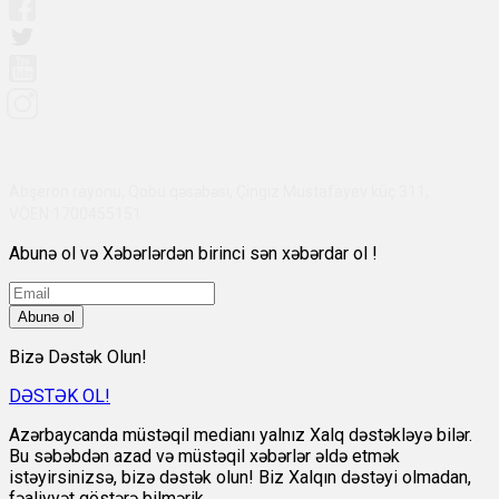
Abşeron rayonu, Qobu qəsəbəsi, Çingiz Mustafayev küç 311,
VÖEN:1700455151
Abunə ol və Xəbərlərdən birinci sən xəbərdar ol !
Abunə ol
Bizə Dəstək Olun!
DƏSTƏK OL!
Azərbaycanda müstəqil medianı yalnız Xalq dəstəkləyə bilər.
Bu səbəbdən azad və müstəqil xəbərlər əldə etmək
istəyirsinizsə, bizə dəstək olun! Biz Xalqın dəstəyi olmadan,
fəaliyyət göstərə bilmərik.