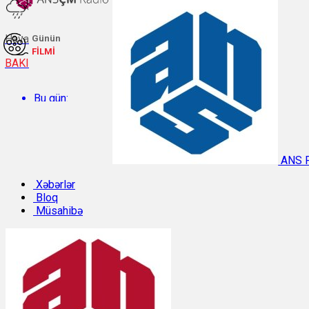
Hava
Günün
FİLMİ
BAKI
Bu gün:
Temperatur: 30.4°C. Rütubət: 49%.
ANS 
Sabah:
Xəbərlər
Bloq
Müsahibə
Temperatur: 29.9°C. Rütubət: 47%.