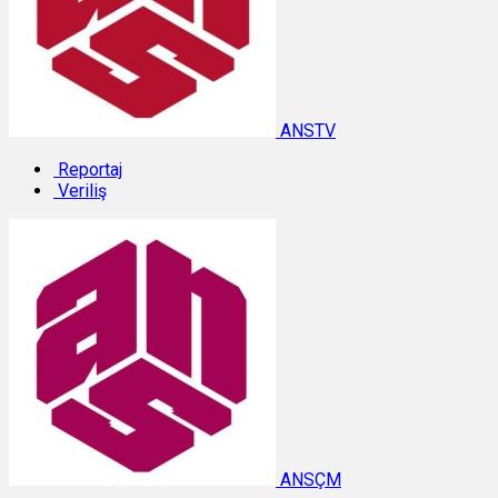
ANSTV
Reportaj
Veriliş
ANSÇM