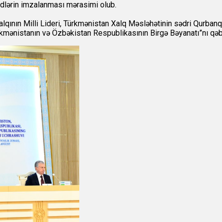
ədlərin imzalanması mərasimi olub.
alqının Milli Lideri, Türkmənistan Xalq Məsləhətinin sədri Qur
mənistanın və Özbəkistan Respublikasının Birgə Bəyanatı”nı qəbu