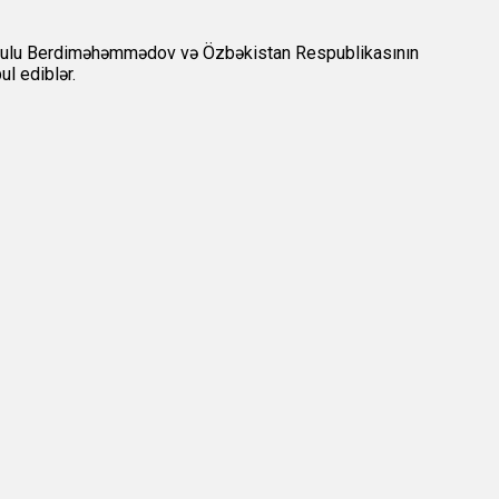
banqulu Berdiməhəmmədov və Özbəkistan Respublikasının
l ediblər.