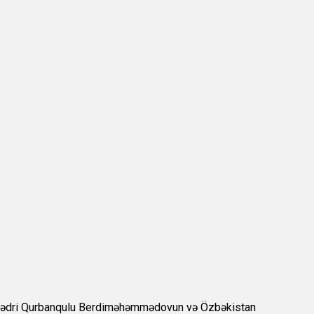
n sədri Qurbanqulu Berdiməhəmmədovun və Özbəkistan