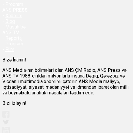
- Proqram
ANS
PRESS
-
Xəbərlər
-
Bloq
-
Müsahibə
ANS
TV
-
Reportaj
-
Proqram
-
Film
Bizə İnanın!
ANS Media-nın bölmələri olan ANS ÇM Radio, ANS Press və
ANS TV 1988-ci ildən milyonlarla insana Dəqiq, Qərəzsiz və
Vicdanlı multimedia xəbərləri çatdırır. ANS Media maliyyə,
iqtisadiyyat, siyasət, mədəniyyət və idmandan ibarət olan milli
və beynəlxalq analitik məqalələri təqdim edir.
Bizi İzləyin!