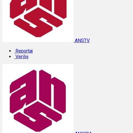
ANSTV
Reportaj
Veriliş