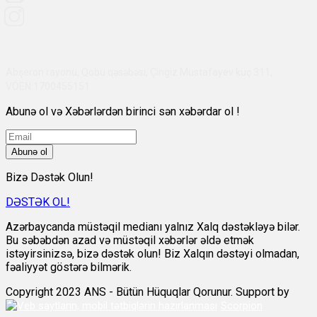
Abşeron rayonu, Qobu qəsəbəsi, Çingiz Mustafayev küç 311,
VÖEN:1700455151
Abunə ol və Xəbərlərdən birinci sən xəbərdar ol !
Abunə ol
Bizə Dəstək Olun!
DƏSTƏK OL!
Azərbaycanda müstəqil medianı yalnız Xalq dəstəkləyə bilər.
Bu səbəbdən azad və müstəqil xəbərlər əldə etmək
istəyirsinizsə, bizə dəstək olun! Biz Xalqın dəstəyi olmadan,
fəaliyyət göstərə bilmərik.
Copyright 2023 ANS - Bütün Hüquqlar Qorunur. Support by
Scorpion