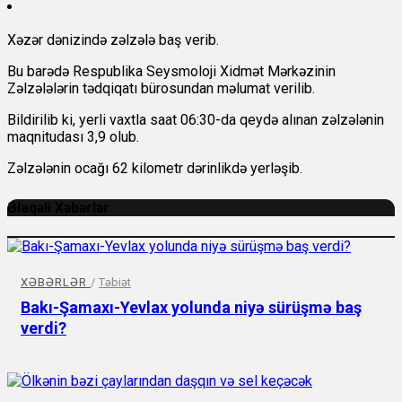
Xəzər dənizində zəlzələ baş verib.
Bu barədə Respublika Seysmoloji Xidmət Mərkəzinin
Zəlzələlərin tədqiqatı bürosundan məlumat verilib.
Bildirilib ki, yerli vaxtla saat 06:30-da qeydə alınan zəlzələnin
maqnitudası 3,9 olub.
Zəlzələnin ocağı 62 kilometr dərinlikdə yerləşib.
Əlaqəli Xəbərlər
XƏBƏRLƏR
/
Təbiət
Bakı-Şamaxı-Yevlax yolunda niyə sürüşmə baş
verdi?