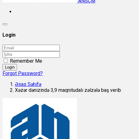
ANSÇM
Login
Remember Me
Login
Forgot Password?
Əsas Səhifə
Xəzər dənizində 3,9 maqnitudalı zəlzələ baş verib