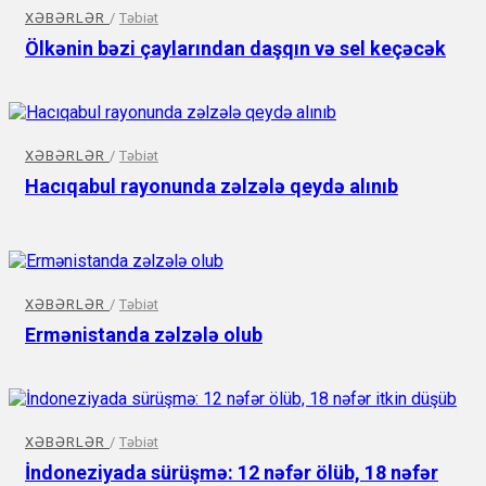
XƏBƏRLƏR
/
Təbiət
Ölkənin bəzi çaylarından daşqın və sel keçəcək
XƏBƏRLƏR
/
Təbiət
Hacıqabul rayonunda zəlzələ qeydə alınıb
XƏBƏRLƏR
/
Təbiət
Ermənistanda zəlzələ olub
XƏBƏRLƏR
/
Təbiət
İndoneziyada sürüşmə: 12 nəfər ölüb, 18 nəfər