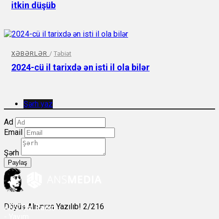
itkin düşüb
XƏBƏRLƏR
/
Təbiət
2024-cü il tarixdə ən isti il ​​ola bilər
Şərh yaz
Ad
Email
Şərh
Paylaş
Döyüş Alnınıza Yazılıb! 2/216
ANS
ÇM Radio
-
Yayım