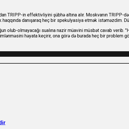
madan TRIPP-in effektivliyini şübhə altına alır. Moskvanın TRIPP-də
cək haqqında danışaraq heç bir spekulyasiya etmək istəməzdim. Dü
 uyğun olub-olmayacağı sualına nazir müavini müsbət cavab verib. 
imlənməsini həyata keçirir, ona görə də burada heç bir problem g
dir