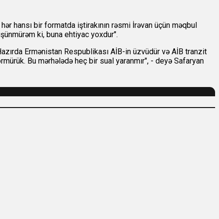
 hər hansı bir formatda iştirakının rəsmi İrəvan üçün məqbul
şünmürəm ki, buna ehtiyac yoxdur".
"Hazırda Ermənistan Respublikası AİB-in üzvüdür və AİB tranzit
örmürük. Bu mərhələdə heç bir sual yaranmır", - deyə Safaryan