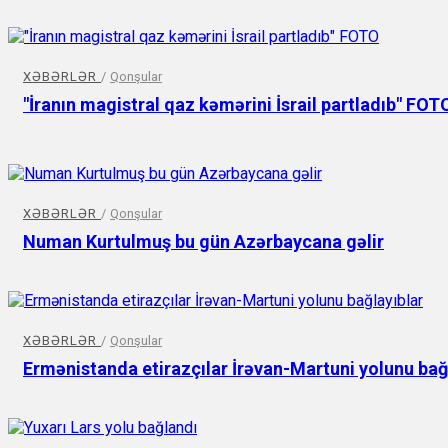
XƏBƏRLƏR
/
Qonşular
"İranın magistral qaz kəmərini İsrail partladıb" FOT
XƏBƏRLƏR
/
Qonşular
Numan Kurtulmuş bu gün Azərbaycana gəlir
XƏBƏRLƏR
/
Qonşular
Ermənistanda etirazçılar İrəvan-Martuni yolunu bağ