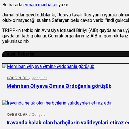
Bu barədə
erməni mənbələri
yazır.
Jurnalistlər qeyd ediblər ki, Rusiya tərəfi Rusiyanın iştirakı ol
olub-olmayacağı sualına Safaryan belə cavab verib: "İndi gələ
TRIPP-in tətbiqinin Avrasiya İqtisadi Birliyi (AİB) qaydalarına
qaydaları tətbiq olunur. Gömrük orqanlarımız AİB-in gömrük tənz
yekunlaşdırıb.
Əlaqəli Xəbərlər
XƏBƏRLƏR
/
Qonşular
Mehriban Əliyeva Əminə Ərdoğanla görüşüb
XƏBƏRLƏR
/
Qonşular
İrəvanda həlak olan hərbçilərin valideynləri etiraz e