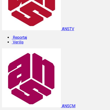
ANSTV
Reportaj
Veriliş
ANSÇM