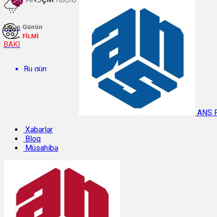
Hava
Günün
FİLMİ
BAKI
Bu gün:
Temperatur: 27.6°C. Rütubət: 60%.
ANS 
Sabah:
Xəbərlər
Bloq
Müsahibə
Temperatur: 29.8°C. Rütubət: 48%.