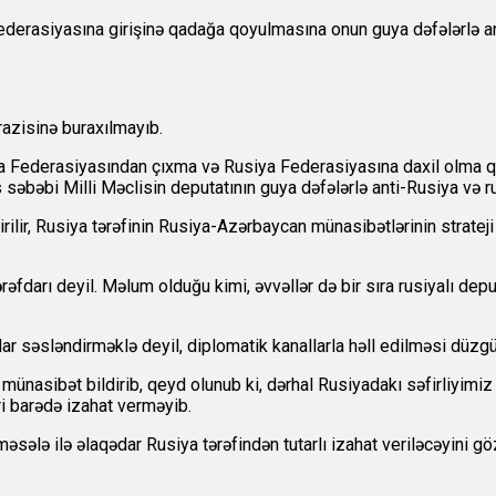
derasiyasına girişinə qadağa qoyulmasına onun guya dəfələrlə a
razisinə buraxılmayıb.
a Federasiyasından çıxma və Rusiya Federasiyasına daxil olma 
 səbəbi Milli Məclisin deputatının guya dəfələrlə anti-Rusiya və 
rilir, Rusiya tərəfinin Rusiya-Azərbaycan münasibətlərinin strateji 
ərəfdarı deyil. Məlum olduğu kimi, əvvəllər də bir sıra rusiyalı d
ar səsləndirməklə deyil, diplomatik kanallarla həll edilməsi düzgü
ünasibət bildirib, qeyd olunub ki, dərhal Rusiyadakı səfirliyimiz v
ri barədə izahat verməyib.
məsələ ilə əlaqədar Rusiya tərəfindən tutarlı izahat veriləcəyini 