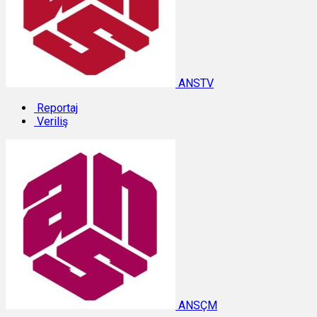
ANSTV
Reportaj
Veriliş
ANSÇM