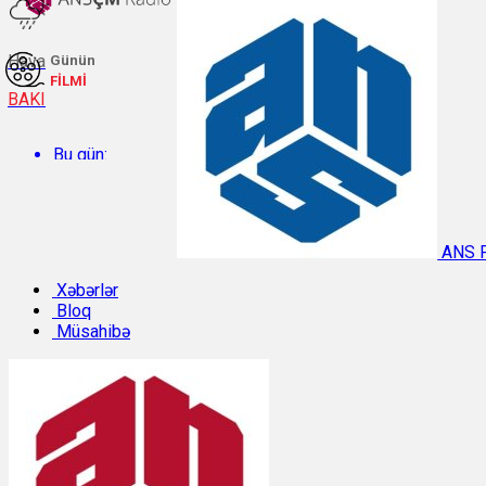
Hava
Günün
FİLMİ
BAKI
Bu gün:
Temperatur: 30.4°C. Rütubət: 49%.
ANS 
Sabah:
Xəbərlər
Bloq
Müsahibə
Temperatur: 29.9°C. Rütubət: 47%.