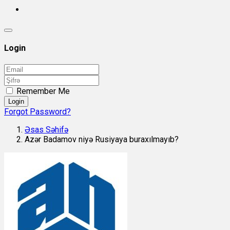
Login
Remember Me
Login
Forgot Password?
Əsas Səhifə
Azər Badamov niyə Rusiyaya buraxılmayıb?