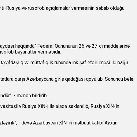
nti-Rusiya və rusofob açıqlamalar verməsinin səbəb olduğu
qaydası haqqında” Federal Qanununun 26 və 27-ci maddələrinə
rusofob bəyanatlar verməsidir.
tərəfdaşlıq və müttəfiqlik ruhunda inkişaf etdirilməsi ilə bağlı
eputatlara qarşı Azərbaycana giriş qadağası qoyulub. Sonuncu belə
ndür”, - mənbə bildirib.
asitəsilə Rusiya XİN-i ilə əlaqə saxlanılıb, Rusiya XİN-in
gözləyirik”, - deyə Azərbaycan XİN-in mətbuat katibi Ayxan