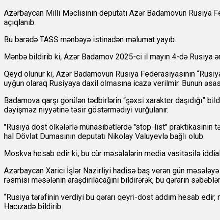
Azərbaycan Milli Məclisinin deputatı Azər Badamovun Rusiya Fe
açıqlanıb.
Bu barədə TASS mənbəyə istinadən məlumat yayıb.
Mənbə bildirib ki, Azər Badamov 2025-ci il mayın 4-də Rusiya ə
Qeyd olunur ki, Azər Badamovun Rusiya Federasiyasının “Rusiy
uyğun olaraq Rusiyaya daxil olmasına icazə verilmir. Bunun əsas
Badamova qarşı görülən tədbirlərin “şəxsi xarakter daşıdığı” bildi
dəyişməz niyyətinə təsir göstərmədiyi vurğulanır.
"Rusiya dost ölkələrlə münasibətlərdə "stop-list" praktikasının t
hal Dövlət Dumasının deputatı Nikolay Valuyevlə bağlı olub.
Moskva hesab edir ki, bu cür məsələlərin media vasitəsilə iddial
Azərbaycan Xarici İşlər Nazirliyi hadisə baş verən gün məsələyə m
rəsmisi məsələnin araşdırılacağını bildirərək, bu qərarın səbəblə
“Rusiya tərəfinin verdiyi bu qərarı qeyri-dost addım hesab edir, 
Hacızadə bildirib.